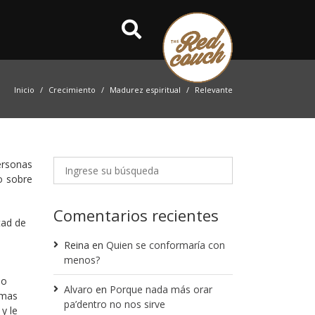
Inicio
Crecimiento
Madurez espiritual
Relevante
ersonas
o sobre
Comentarios recientes
tad de
Reina
en
Quien se conformaría con
menos?
no
Alvaro
en
Porque nada más orar
 mas
pa’dentro no nos sirve
y le