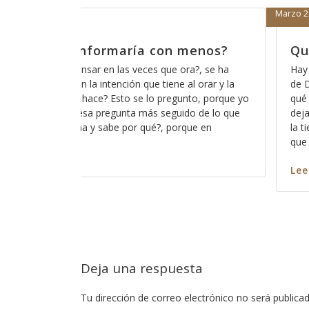
8
Marzo 19, 2018
die nos robe la oportunidad
Cómo est
escucha?
s cosas que las personas sospechan acerca
pero que en realidad no saben del todo para
A veces parec
rven en su vida de fe y es por eso que las
de que Dios n
lado, como el hecho de tener buenas obras en
somos todos p
. Muchas personas tienen la errónea idea de
ninguno de n
captar su ate
nos escuche? 
s
Leer más
Deja una respuesta
Tu dirección de correo electrónico no será publicad