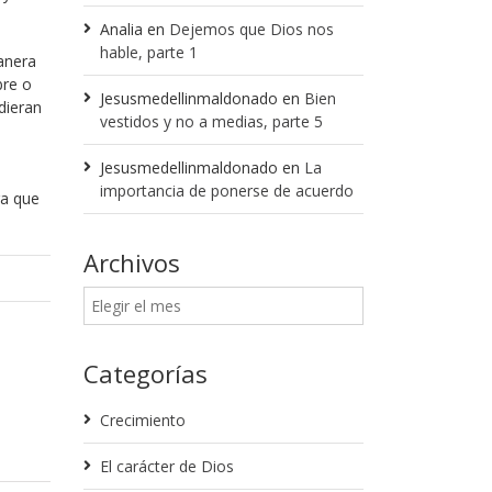
Analia
en
Dejemos que Dios nos
hable, parte 1
anera
bre o
Jesusmedellinmaldonado
en
Bien
dieran
vestidos y no a medias, parte 5
Jesusmedellinmaldonado
en
La
a
importancia de ponerse de acuerdo
ra que
Archivos
Categorías
Crecimiento
El carácter de Dios