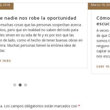
Febrero 15, 2018
á eso de que Dios no nos
Porque nada
nos sirve
iera que Dios está loco, cómo está eso
Hace días que refl
o escucha a los pecadores?, acaso no
Dios pues ese mé
ecadores?, entonces?, no escucha a
los significados n
osotros?, ó cómo es que haremos para
palabra, entre más
nción y cómo es que haremos para que
más profundo nos 
Así como es cierto que todos pecamos
en cada pasaja y 
Leer más
a.
Los campos obligatorios están marcados con
*