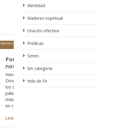
Identidad
Madurez espiritual
Oración efectiva
Predicas
Febrero 14, 2018
Series
ntro no
Porque no es una opción, sino
porque es inevitable
Sin categoría
lación de
Por alguna razón cuando pensamos en acerca
 mostrarnos
Dios, antes de que venga a nuestra mente el 
Vida de Fe
 de la
estar con Dios, nos asalta el pensamiento ace
do con ella,
nuestro pecado y vemos difícil el hecho de dej
a versículo y
vemos difícil el hecho de estar a la “altura” de 
da mensaje y
situación como para ser aceptos delante
Leer más