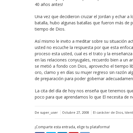
40 años antes!
Una vez que decidieron cruzar el Jordan y echar a 
batalla, hubo algunas batallas que fueron más de p
tiempo de Dios.
Así mismo le invito a meditar sobre su situación ac
usted no escuche la respuesta por que esta enfocad
proceso esta usted, cual es el trato y la enseñan
en las relaciones conyugales, recuerdo bien a un a
se metió a fondo con Dios, aprovecho el tiempo lib
oro, clamo y en días su mujer regreso sin razón al
de preparación para poder gobernar adecuadament
La cita del día de hoy nos enseña que tenemos qu
poco para que aprendamos lo que El necesita de no
De super_user
Octubre 27, 2008
El carácter de Dios
,
Iden
¡Comparte esta entrada, elige tu plataforma!