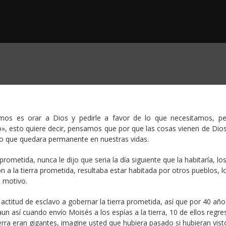
mos es orar a Dios y pedirle a favor de lo que necesitamos, p
 esto quiere decir, pensamos que por que las cosas vienen de Dios
go que quedara permanente en nuestras vidas.
rometida, nunca le dijo que seria la día siguiente que la habitaría, los
n a la tierra prometida, resultaba estar habitada por otros pueblos, l
 motivo.
actitud de esclavo a gobernar la tierra prometida, así que por 40 año
aun así cuando envío Moisés a los espías a la tierra, 10 de ellos regr
erra eran gigantes, imagine usted que hubiera pasado si hubieran vist