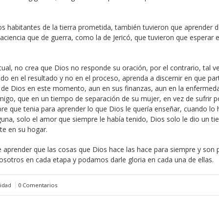
los habitantes de la tierra prometida, también tuvieron que aprender 
aciencia que de guerra, como la de Jericó, que tuvieron que esperar e
tual, no crea que Dios no responde su oración, por el contrario, tal v
o en el resultado y no en el proceso, aprenda a discernir en que par
za de Dios en este momento, aun en sus finanzas, aun en la enfermed
migo, que en un tiempo de separación de su mujer, en vez de sufrir po
re que tenia para aprender lo que Dios le quería enseñar, cuando lo 
guna, solo el amor que siempre le había tenido, Dios solo le dio un t
e en su hogar.
e aprender que las cosas que Dios hace las hace para siempre y son 
sotros en cada etapa y podamos darle gloria en cada una de ellas.
tidad
0 Comentarios