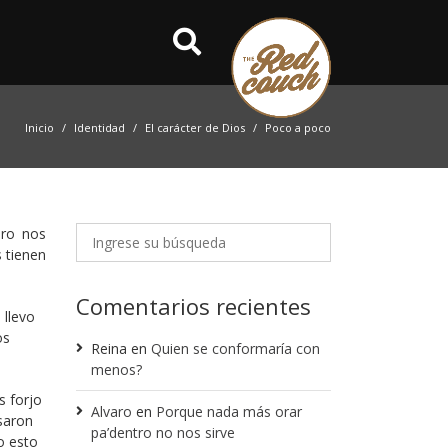
Inicio
Identidad
El carácter de Dios
Poco a poco
ero nos
 tienen
Comentarios recientes
 llevo
os
Reina
en
Quien se conformaría con
menos?
s forjo
Alvaro
en
Porque nada más orar
esaron
pa’dentro no nos sirve
o esto