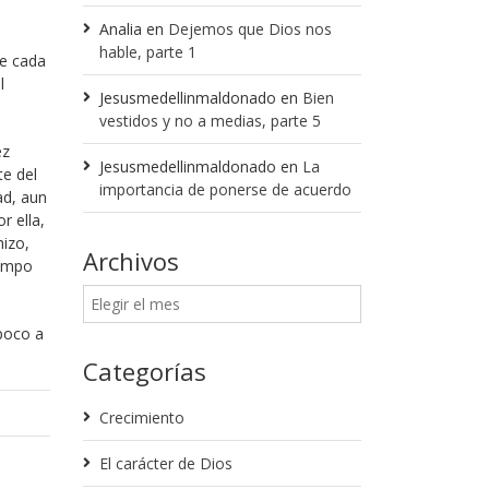
Analia
en
Dejemos que Dios nos
hable, parte 1
de cada
l
Jesusmedellinmaldonado
en
Bien
vestidos y no a medias, parte 5
ez
Jesusmedellinmaldonado
en
La
te del
importancia de ponerse de acuerdo
ad, aun
r ella,
hizo,
Archivos
iempo
poco a
Categorías
Crecimiento
El carácter de Dios