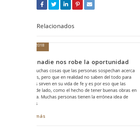
Relacionados
Marzo 19, 2018
 oportunidad
Cómo está eso de que Di
escucha?
nas sospechan acerca
 saben del todo para
A veces pareciera que Dios está loco
es por eso que las
de que Dios no escucha a los pecado
 tener buenas obras en
somos todos pecadores?, entonces?,
 la errónea idea de
ninguno de nosotros?, ó cómo es qu
captar su atención y cómo es que ha
nos escuche? Así como es cierto qu
Leer más