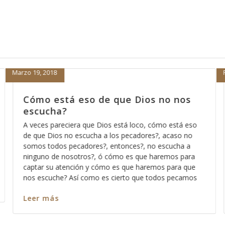
Febrero 15, 2018
os no nos
Porque nada más orar pa’de
nos sirve
, cómo está eso
Hace días que reflexiono acerca de la reve
res?, acaso no
Dios pues ese método que Dios usa para
 no escucha a
los significados no ocultos sino profundos
e haremos para
palabra, entre más nos vamos familiarizan
remos para que
más profundo nos permite Dios ver en cad
e todos pecamos
en cada pasaja y más claro nos queda ca
Leer más