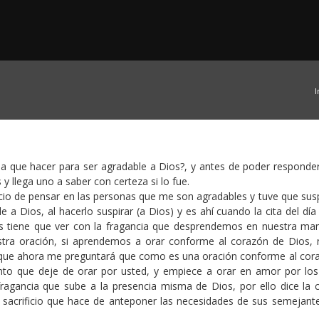
I
a que hacer para ser agradable a Dios?, y antes de poder responder
 llega uno a saber con certeza si lo fue.
icio de pensar en las personas que me son agradables y tuve que susp
a Dios, al hacerlo suspirar (a Dios) y es ahí cuando la cita del día
os tiene que ver con la fragancia que desprendemos en nuestra ma
nuestra oración, si aprendemos a orar conforme al corazón de Dios, 
Se que ahora me preguntará que como es una oración conforme al cor
nto que deje de orar por usted, y empiece a orar en amor por los
gancia que sube a la presencia misma de Dios, por ello dice la c
el sacrificio que hace de anteponer las necesidades de sus semejante