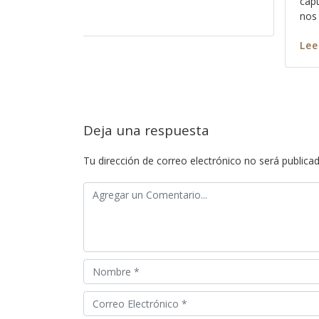
ar su atención y cómo es que haremos para que
vemos difí
escuche? Así como es cierto que todos pecamos
situación
r más
Leer má
Deja una respuesta
Tu dirección de correo electrónico no será publicad