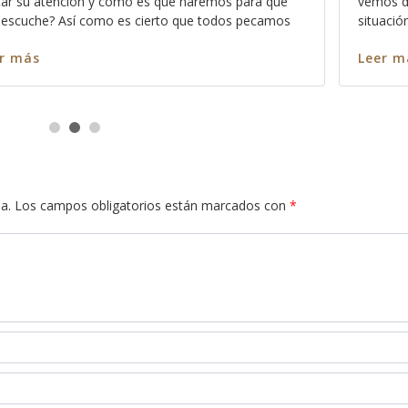
cil el hecho de estar a la “altura” de la
 como para ser aceptos delante
Leer más
s
a.
Los campos obligatorios están marcados con
*