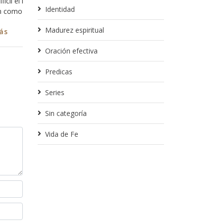
intencíon que no 
Identidad
relación íntima y 
Madurez espiritual
Leer más
Oración efectiva
Predicas
Series
Sin categoría
Vida de Fe