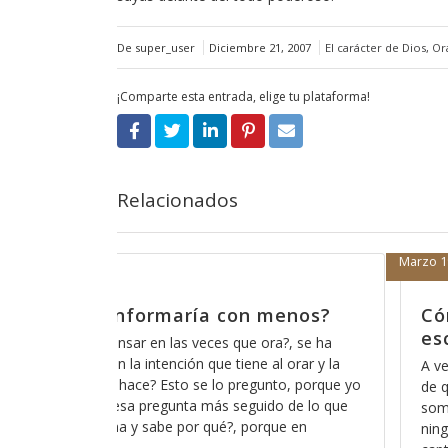
De super_user
Diciembre 21, 2007
El carácter de Dios
,
Or
¡Comparte esta entrada, elige tu plataforma!
Relacionados
 2018
Febrero 14, 2
o está eso de que Dios no nos
Porque
ucha?
porque
es pareciera que Dios está loco, cómo está eso
Por algu
e Dios no escucha a los pecadores?, acaso no
Dios, ant
s todos pecadores?, entonces?, no escucha a
estar con
uno de nosotros?, ó cómo es que haremos para
nuestro p