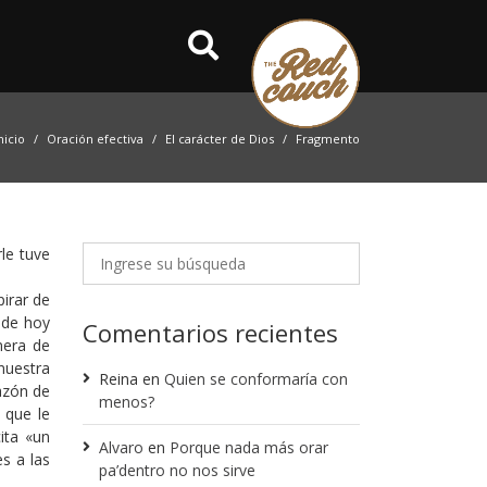
nicio
Oración efectiva
El carácter de Dios
Fragmento
le tuve
irar de
 de hoy
Comentarios recientes
nera de
nuestra
Reina
en
Quien se conformaría con
azón de
menos?
 que le
ita «un
Alvaro
en
Porque nada más orar
s a las
pa’dentro no nos sirve