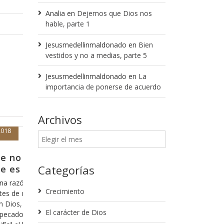
Analia
en
Dejemos que Dios nos
hable, parte 1
Jesusmedellinmaldonado
en
Bien
vestidos y no a medias, parte 5
Jesusmedellinmaldonado
en
La
importancia de ponerse de acuerdo
Archivos
Enero 30, 2018
tir de donde nos quedamos
Hagamos el 
Categorías
propietario
lgunas ocasiones ya he tocado este
reo que es importante que lo tomemos en
No puedo siquiera
Crecimiento
e es parte fundamental de nuestra fe y de
he escuchado decir 
la que nos relacionamos con Dios y de lo
de leer y sabe, ci
El carácter de Dios
 hablar es del hecho de cuantas veces nos
intención equivoca
” de