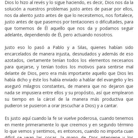
Dios lo hizo al revés y lo sigue haciendo, es decir, Dios nos da la
solución a nuestros problemas justo antes de pasar por ellos,
nos da aliento justo antes de que lo necesitemos, nos fortalece,
justo antes de que pasemos por tentaciones o dificultades, para
que tomemos de Él aquello que nos da y podamos seguir
adelante, dependiendo de Él, pero actuando nosotros.
Justo eso lo pasó a Pablo y a Silas, quienes habían sido
encarcelados de manera injusta, desnudados y además de eso
azotados, ciertamente tenían todos los elementos necesarios
para quejarse, y tenían todos los motivos para sentirse mal
delante de Dios, pero era más importante aquello que Dios les
había dicho y éste los había enviado a hablar del evangelio y les
aseguró milagros constantes, de manera que no dejaron que
nada se impusiera entre ellos y su propósito, así que emplearon
su tiempo en la cárcel de la manera más productiva que
pudieron se pusieron a orar (escuchar a Dios) y a cantar.
Es justo aquí cuando la fe se vuelve poderosa, cuando tenemos
en mente primeramente lo que creemos y en segundo término
lo que vemos y sentimos, es entonces, cuando no importa cuan
difícil se vean las cosas, la mano de Dios interviene y los