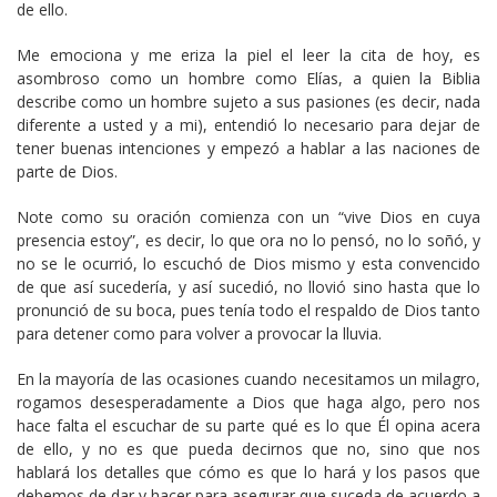
de ello.
Me emociona y me eriza la piel el leer la cita de hoy, es
asombroso como un hombre como Elías, a quien la Biblia
describe como un hombre sujeto a sus pasiones (es decir, nada
diferente a usted y a mi), entendió lo necesario para dejar de
tener buenas intenciones y empezó a hablar a las naciones de
parte de Dios.
Note como su oración comienza con un “vive Dios en cuya
presencia estoy”, es decir, lo que ora no lo pensó, no lo soñó, y
no se le ocurrió, lo escuchó de Dios mismo y esta convencido
de que así sucedería, y así sucedió, no llovió sino hasta que lo
pronunció de su boca, pues tenía todo el respaldo de Dios tanto
para detener como para volver a provocar la lluvia.
En la mayoría de las ocasiones cuando necesitamos un milagro,
rogamos desesperadamente a Dios que haga algo, pero nos
hace falta el escuchar de su parte qué es lo que Él opina acera
de ello, y no es que pueda decirnos que no, sino que nos
hablará los detalles que cómo es que lo hará y los pasos que
debemos de dar y hacer para asegurar que suceda de acuerdo a