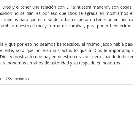
 Dios y el tener una relación con Él “a nuestra manera”, son cosas
ndición no se dan, es por eso que Dios se agrada en mostrarnos el
 medios para que esto se dé, o bien esperará a tener un encuentro
y cambiar nuestro ritmo y forma de caminar, para poder bendecirn
ala y que por eso no seamos bendecidos, el mismo Jacob había pas
iente, solo que no eran sus actos lo que a Dios le importaba, 
n Dios y mostrar lo que hay en nuestro corazón, pero cuando lo hace
ara ponernos en sitios de autoridad y su respaldo en nosotros.
e
0 Comentarios