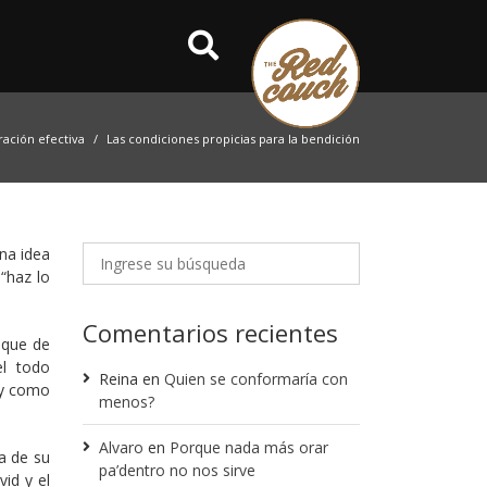
ración efectiva
Las condiciones propicias para la bendición
na idea
“haz lo
Comentarios recientes
 que de
el todo
Reina
en
Quien se conformaría con
 y como
menos?
Alvaro
en
Porque nada más orar
a de su
pa’dentro no nos sirve
id y el