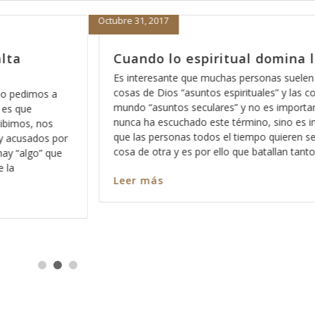
Octubre 24, 2017
ina lo físico
Se ha atrevido a pensar en 
amante de Dios?
suelen llamar a las
y las cosas del
Le voy a ser honesto, el meternos con D
mportante si usted
las aventuras más emocionantes que p
no es importante
emprender, el detalle es que aceptemos 
ieren separar una
con Dios como él pretende que lo hagam
an tanto con
que lo hagamos a nuestra propia manera
corremos el riesgo de perdernos las mej
su amor
Leer más