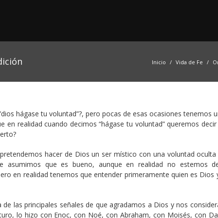
dición
Inicio
Vida de Fe
O
”dios hágase tu voluntad”?, pero pocas de esas ocasiones tenemos u
que en realidad cuando decimos “hágase tu voluntad” queremos decir 
ierto?
 pretendemos hacer de Dios un ser místico con una voluntad oculta
que asumimos que es bueno, aunque en realidad no estemos d
s, pero en realidad tenemos que entender primeramente quien es Dios
na de las principales señales de que agradamos a Dios y nos consider
turo, lo hizo con Enoc, con Noé, con Abraham, con Moisés, con Dav