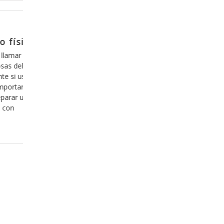
Octubre 20, 2017
ser
Insistamos hasta que nos de 
Todos hemos pasado por ese proceso donde 
nos causa flojera y pereza, todos pasamos po
ios es una de
de tener que hacer “algo” para conseguir un b
odemos
de parte de Dios y sobre todo el pasar por la
involucrarnos
imposiciones de la iglesia, y lo más interesan
os y no solo
pesar de que no queremos,
, pues
ores partes de
Leer más