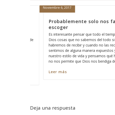
Octubre 31, 2017
os falta
Cuando lo espiritual dom
Es interesante que muchas personas 
cosas de Dios “asuntos espirituales” 
el tiempo pedimos a
mundo “asuntos seculares” y no es i
todo si es que
nunca ha escuchado este término, si
 las recibimos, nos
que las personas todos el tiempo qu
uestos y acusados por
cosa de otra y es por ello que batall
os qué hay “algo” que
diga de la
Leer más
Deja una respuesta