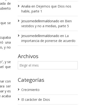
uada de
Analia
en
Dejemos que Dios nos
ubierto
hable, parte 1
Jesusmedellinmaldonado
en
Bien
 que se
vestidos y no a medias, parte 5
Jesusmedellinmaldonado
en
La
ocupaba
importancia de ponerse de acuerdo
pró una
o, y no
Archivos
”, y se
uel que
Categorías
har con
ara ser
Crecimiento
ar y es
e acaba
El carácter de Dios