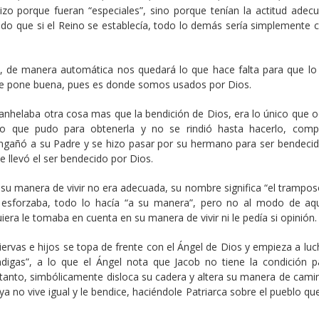
izo porque fueran “especiales”, sino porque tenían la actitud adec
ndo que si el Reino se establecía, todo lo demás sería simplemente c
, de manera automática nos quedará lo que hace falta para que lo
 se pone buena, pues es donde somos usados por Dios.
nhelaba otra cosa mas que la bendición de Dios, era lo único que 
lo que pudo para obtenerla y no se rindió hasta hacerlo, com
engañó a su Padre y se hizo pasar por su hermano para ser bendecid
 llevó el ser bendecido por Dios.
su manera de vivir no era adecuada, su nombre significa “el tramposo
sforzaba, todo lo hacía “a su manera”, pero no al modo de aq
iera le tomaba en cuenta en su manera de vivir ni le pedía si opinión.
ervas e hijos se topa de frente con el Ángel de Dios y empieza a luc
digas”, a lo que el Ángel nota que Jacob no tiene la condición p
 tanto, simbólicamente disloca su cadera y altera su manera de camin
 no vive igual y le bendice, haciéndole Patriarca sobre el pueblo qu