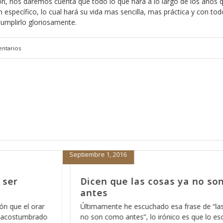
n, nos daremos cuenta que todo lo que hará a lo largo de los años 
 específico, lo cual hará su vida mas sencilla, mas práctica y con tod
cumplirlo gloriosamente.
ntarios
Enero 7, 2014
 no son como
La mejor manera de empez
2014, parte 6
 de “las cosas ya
Una de las cosas que nos deben de que
ue lo escucho entre
claras es que en el Reino de los Cielos 