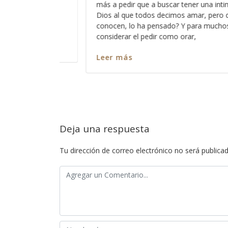
 una intimidad con ese
la gente de mi generación y me hace 
r, pero que pocos
embargo no puedo negar que much
 muchos está bien el
cambiado radicalmente y que lo que
entendíamos como normal y como p
educación,
Leer más
Deja una respuesta
Tu dirección de correo electrónico no será publicad