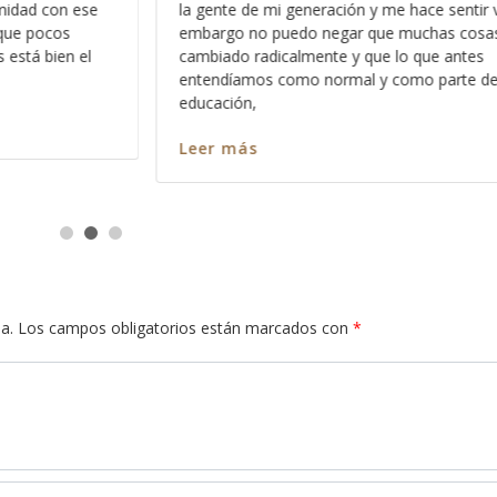
sentir viejo, sin
sentimientos, y esto no se lo digo con e
as cosas han
confundirle o hacerle sentir mal, por el c
 antes
hago con la intención de que aprenda a
arte de nuestra
como es que
Leer más
a.
Los campos obligatorios están marcados con
*