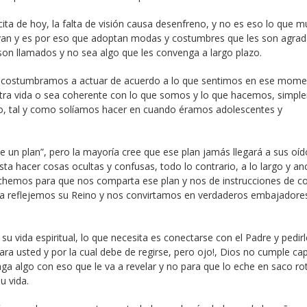
cita de hoy, la falta de visión causa desenfreno, y no es eso lo que 
 van y es por eso que adoptan modas y costumbres que les son agrad
on llamados y no sea algo que les convenga a largo plazo.
s acostumbramos a actuar de acuerdo a lo que sentimos en ese mome
estra vida o sea coherente con lo que somos y lo que hacemos, simp
o, tal y como solíamos hacer en cuando éramos adolescentes y
 un plan”, pero la mayoría cree que ese plan jamás llegará a sus oíd
sta hacer cosas ocultas y confusas, todo lo contrario, a lo largo y a
cuchemos para que nos comparta ese plan y nos de instrucciones de 
era reflejemos su Reino y nos convirtamos en verdaderos embajadore
u vida espiritual, lo que necesita es conectarse con el Padre y pedir
para usted y por la cual debe de regirse, pero ojo!, Dios no cumple ca
haga algo con eso que le va a revelar y no para que lo eche en saco rot
u vida.