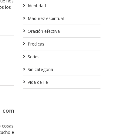
que nos
Identidad
os los
Madurez espiritual
Oración efectiva
Predicas
Series
Sin categoría
Vida de Fe
Diciembre 20, 2013
ar el
Y como es que se sale de la z
confort?
dar mas que
Hoy en día nos hemos acostumbrado a lo 
no caben los
todo lo que es fácil y agradable y estamos i