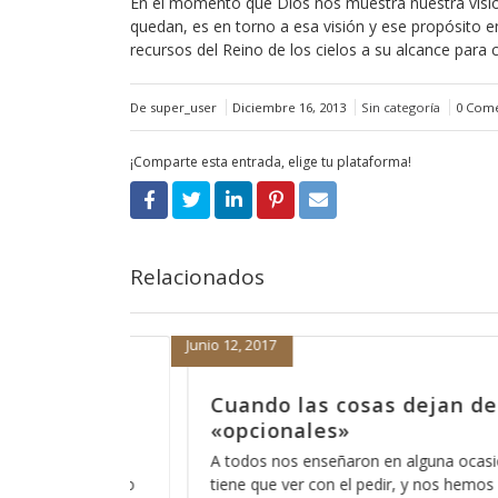
En el momento que Dios nos muestra nuestra visió
quedan, es en torno a esa visión y ese propósito en
recursos del Reino de los cielos a su alcance para 
De super_user
Diciembre 16, 2013
Sin categoría
0 Come
¡Comparte esta entrada, elige tu plataforma!
Relacionados
Septiembre 1, 2016
an de ser
Dicen que las cosas ya
antes
a ocasión que el orar
Últimamente he escuchado esa frase
nos hemos acostumbrado
no son como antes”, lo irónico es q