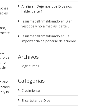
Analia
en
Dejemos que Dios nos
muchas
hable, parte 1
ables
Jesusmedellinmaldonado
en
Bien
vestidos y no a medias, parte 5
nto,
lemente
Jesusmedellinmaldonado
en
La
importancia de ponerse de acuerdo
os,
Archivos
ncho de
como
s de
Categorías
le que
prichos,
Crecimiento
o y lo
El carácter de Dios