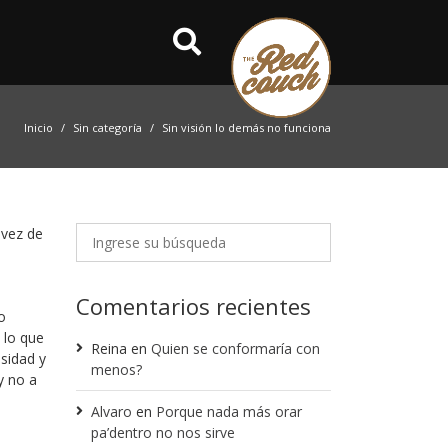
Inicio
Sin categoría
Sin visión lo demás no funciona
 vez de
Comentarios recientes
o
 lo que
Reina
en
Quien se conformaría con
sidad y
menos?
y no a
Alvaro
en
Porque nada más orar
pa’dentro no nos sirve