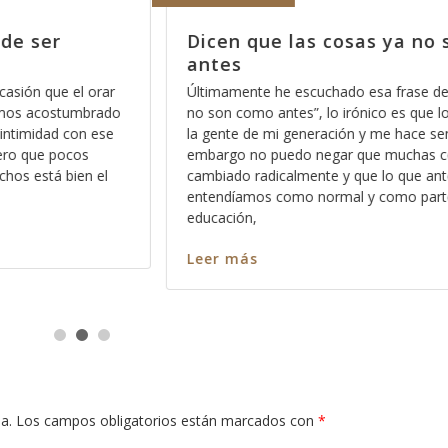
 no son como
La mejor manera de empez
2014, parte 6
 de “las cosas ya
Una de las cosas que nos deben de que
ue lo escucho entre
claras es que en el Reino de los Cielos 
sentir viejo, sin
sentimientos, y esto no se lo digo con e
as cosas han
confundirle o hacerle sentir mal, por el c
 antes
hago con la intención de que aprenda a
arte de nuestra
como es que
Leer más
a.
Los campos obligatorios están marcados con
*