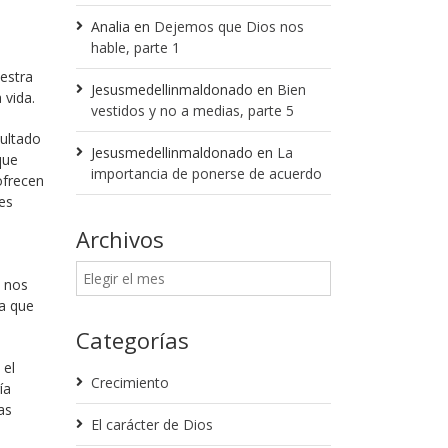
Analia
en
Dejemos que Dios nos
hable, parte 1
estra
Jesusmedellinmaldonado
en
Bien
 vida.
vestidos y no a medias, parte 5
ultado
Jesusmedellinmaldonado
en
La
que
importancia de ponerse de acuerdo
ofrecen
es
Archivos
e nos
a que
Categorías
 el
Crecimiento
ía
as
El carácter de Dios