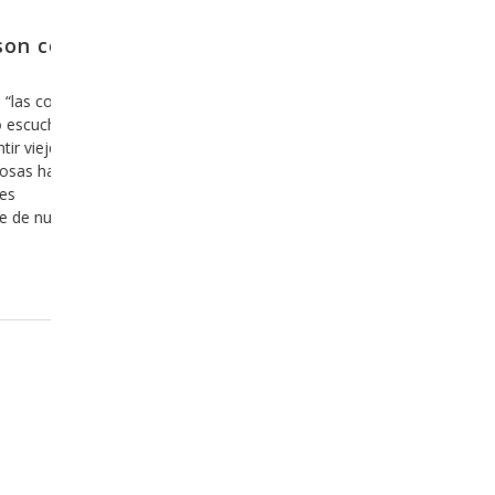
ar el
Y como es que se sale de la z
confort?
dar mas que
Hoy en día nos hemos acostumbrado a lo 
no caben los
todo lo que es fácil y agradable y estamos i
l afán de
dispuestos a invertir nuestro tiempo y nuest
ontrario, lo
en ello, y hemos aprendido, desafortunada
 dimensionar
lo que es cómodo, fácil y agradable es buen
cuando esto sea una mentira. Hace ya algu
que hemos
Leer más