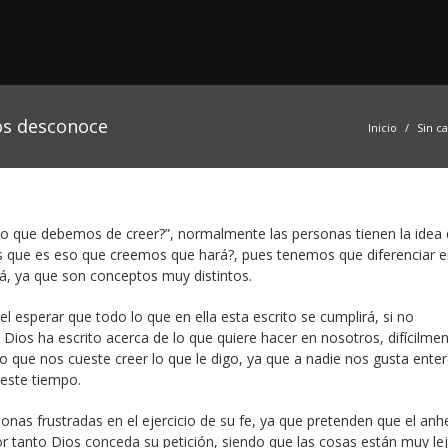
nos desconoce
Inicio
Sin c
 eso que debemos de creer?”, normalmente las personas tienen la idea 
es que es eso que creemos que hará?, pues tenemos que diferenciar e
, ya que son conceptos muy distintos.
 el esperar que todo lo que en ella esta escrito se cumplirá, si no
ios ha escrito acerca de lo que quiere hacer en nosotros, difícilme
que nos cueste creer lo que le digo, ya que a nadie nos gusta ente
este tiempo.
nas frustradas en el ejercicio de su fe, ya que pretenden que el anh
 tanto Dios conceda su petición, siendo que las cosas están muy le