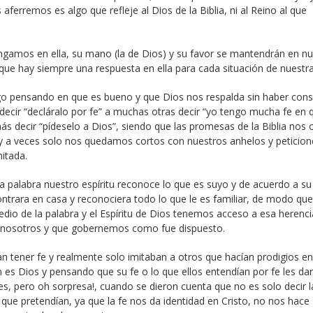
ferremos es algo que refleje al Dios de la Biblia, ni al Reino al que
engamos en ella, su mano (la de Dios) y su favor se mantendrán en nu
 que hay siempre una respuesta en ella para cada situación de nuestra
go pensando en que es bueno y que Dios nos respalda sin haber cons
decir “decláralo por fe” a muchas otras decir “yo tengo mucha fe en 
s decir “pídeselo a Dios”, siendo que las promesas de la Biblia nos 
 a veces solo nos quedamos cortos con nuestros anhelos y peticion
mitada.
la palabra nuestro espíritu reconoce lo que es suyo y de acuerdo a su
ontrara en casa y reconociera todo lo que le es familiar, de modo qu
 de la palabra y el Espíritu de Dios tenemos acceso a esa herenci
 nosotros y que gobernemos como fue dispuesto.
n tener fe y realmente solo imitaban a otros que hacían prodigios en
es Dios y pensando que su fe o lo que ellos entendían por fe les dar
es, pero oh sorpresa!, cuando se dieron cuenta que no es solo decir l
o que pretendían, ya que la fe nos da identidad en Cristo, no nos hace