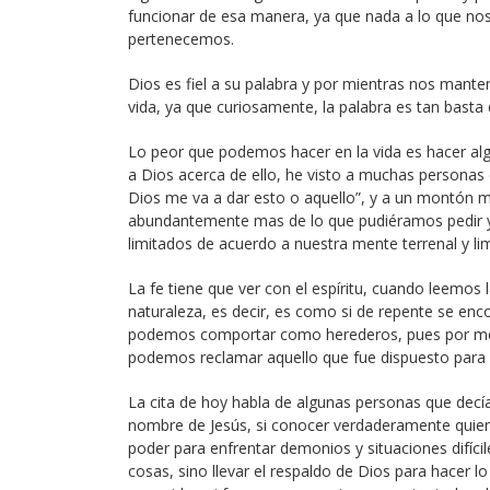
funcionar de esa manera, ya que nada a lo que nos a
pertenecemos.
Dios es fiel a su palabra y por mientras nos mant
vida, ya que curiosamente, la palabra es tan basta
Lo peor que podemos hacer en la vida es hacer al
a Dios acerca de ello, he visto a muchas personas 
Dios me va a dar esto o aquello”, y a un montón má
abundantemente mas de lo que pudiéramos pedir y
limitados de acuerdo a nuestra mente terrenal y li
La fe tiene que ver con el espíritu, cuando leemos 
naturaleza, es decir, es como si de repente se enc
podemos comportar como herederos, pues por medio
podemos reclamar aquello que fue dispuesto para
La cita de hoy habla de algunas personas que decía
nombre de Jesús, si conocer verdaderamente quien 
poder para enfrentar demonios y situaciones difícil
cosas, sino llevar el respaldo de Dios para hacer l