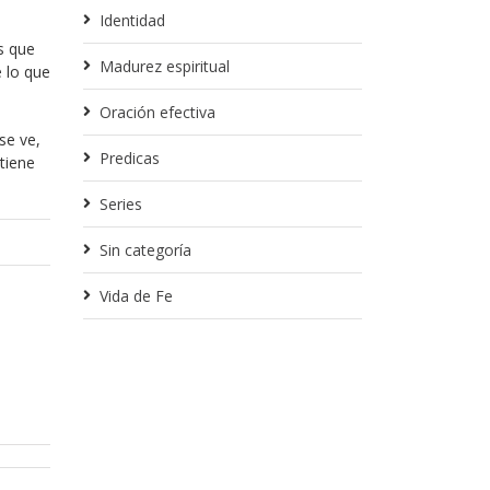
Identidad
s que
Madurez espiritual
e lo que
Oración efectiva
se ve,
Predicas
tiene
Series
Sin categoría
Vida de Fe
Diciembre 20, 2013