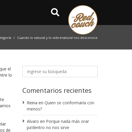
ategoría
Cuando lo natural y lo sobrenatural nos desconoce
que el
ntre lo
Comentarios recientes
nte
Reina
en
Quien se conformaría con
rarnos
menos?
Alvaro
en
Porque nada más orar
elar
pa’dentro no nos sirve
jos de