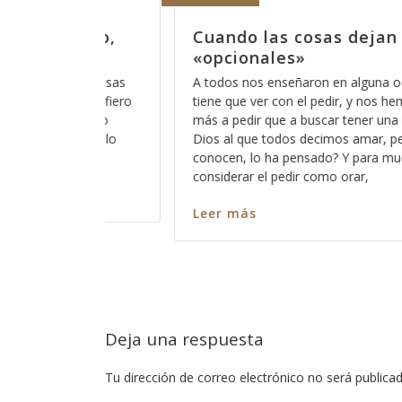
an de ser
Dicen que las cosas ya
antes
a ocasión que el orar
Últimamente he escuchado esa frase
nos hemos acostumbrado
no son como antes”, lo irónico es q
 una intimidad con ese
la gente de mi generación y me hace 
r, pero que pocos
embargo no puedo negar que much
 muchos está bien el
cambiado radicalmente y que lo que
entendíamos como normal y como p
educación,
Leer más
Deja una respuesta
Tu dirección de correo electrónico no será publicad