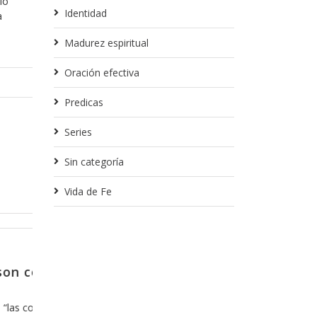
io
Identidad
a
Madurez espiritual
Oración efectiva
Predicas
Series
Sin categoría
Vida de Fe
Diciembre 20, 2013
zar el
Y como es que se sale de la
confort?
uedar mas que
Hoy en día nos hemos acostumbrado a l