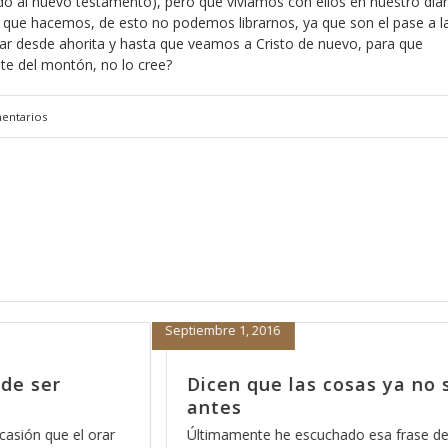
o al nuevo testamento), pero que vivíamos con ellos en nuestro diar
 que hacemos, de esto no podemos librarnos, ya que son el pase a l
tar desde ahorita y hasta que veamos a Cristo de nuevo, para que
e del montón, no lo cree?
entarios
Enero 7, 2014
a no son como
La mejor manera de empe
2014, parte 6
se de “las cosas ya
Una de las cosas que nos deben de q