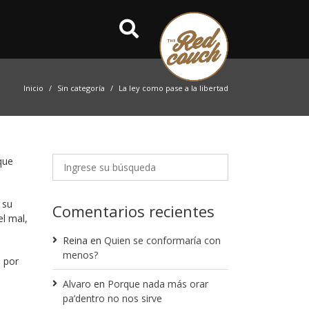
Inicio
Sin categoría
La ley como pase a la libertad
que
 su
Comentarios recientes
el mal,
Reina
en
Quien se conformaría con
menos?
 por
Alvaro
en
Porque nada más orar
pa’dentro no nos sirve