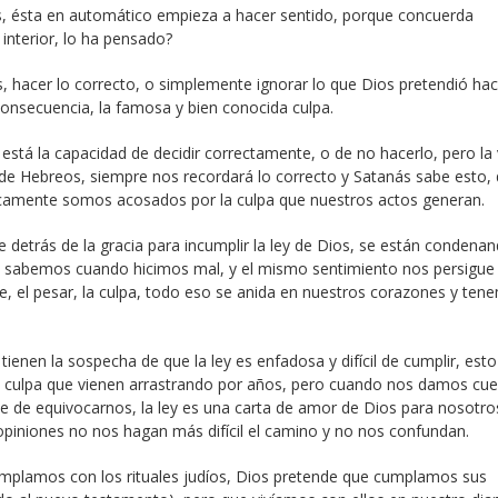
ios, ésta en automático empieza a hacer sentido, porque concuerda
nterior, lo ha pensado?
 hacer lo correcto, o simplemente ignorar lo que Dios pretendió hac
onsecuencia, la famosa y bien conocida culpa.
or está la capacidad de decidir correctamente, o de no hacerlo, pero la
o de Hebreos, siempre nos recordará lo correcto y Satanás sabe esto,
amente somos acosados por la culpa que nuestros actos generan.
 detrás de la gracia para incumplir la ley de Dios, se están condenan
os sabemos cuando hicimos mal, y el mismo sentimiento nos persigue
e, el pesar, la culpa, todo eso se anida en nuestros corazones y ten
tienen la sospecha de que la ley es enfadosa y difícil de cumplir, esto
de culpa que vienen arrastrando por años, pero cuando nos damos cu
ene de equivocarnos, la ley es una carta de amor de Dios para nosotro
opiniones no nos hagan más difícil el camino y no nos confundan.
mplamos con los rituales judíos, Dios pretende que cumplamos sus