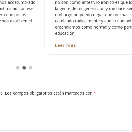
 que lo escucho entre
claras es que en el Reino de los Cielo
e sentir viejo, sin
sentimientos, y esto no se lo digo con
chas cosas han
confundirle o hacerle sentir mal, por el
que antes
hago con la intención de que aprenda
 parte de nuestra
como es que
Leer más
a.
Los campos obligatorios están marcados con
*