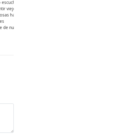
s no caben los
todo lo que es fácil y agradable y estamos
 el afán de
dispuestos a invertir nuestro tiempo y nue
 contrario, lo
en ello, y hemos aprendido, desafortuna
 a dimensionar
lo que es cómodo, fácil y agradable es bu
cuando esto sea una mentira. Hace ya al
que hemos
Leer más