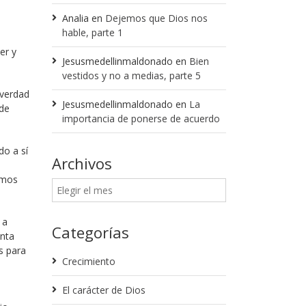
Analia
en
Dejemos que Dios nos
hable, parte 1
er y
Jesusmedellinmaldonado
en
Bien
vestidos y no a medias, parte 5
 verdad
Jesusmedellinmaldonado
en
La
 de
importancia de ponerse de acuerdo
do a sí
Archivos
emos
 a
Categorías
enta
s para
Crecimiento
El carácter de Dios