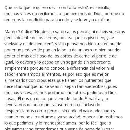
Que es lo que le quiero decir con todo esto?, es sencillo,
muchas veces no recibimos lo que pedimos de Dios, porque no
tenemos la condición para hacerlo y se lo voy a explicar.
Mateo 7:6 dice “No deis lo santo a los perros, ni echéis vuestras
perlas delante de los cerdos, no sea que las pisoteen, y se
vuelvan y os despedacen”, y si lo pensamos bien, usted puede
poner un pedazo de pan en la boca de un perro o bien puede
poner el más delicioso de los cortes de carne, al perro le da
igual, lo devora y lo acaba en un segundo sin saborearlo,
simplemente porque no conoce la diferencia del valor ni el
sabor entre ambos alimentos, es por eso que es mejor
alimentarlos con croquetas que tienen los nutrientes que
necesitan aunque no se vean ni sepan tan apetecibles, pues
muchas veces, así nos portamos nosotros, pedimos a Dios
cosas, Él nos da de lo que viene de donde Él habita y lo
devoramos de una manera asombrosa e incluso lo
desperdiciamos como perros, sin darle el valor adecuado y
cuando menos lo notamos, ya se acabó, o peor aún recibimos
lo que pedimos, y lo menospreciamos, por lo fácil que lo
obtuvimos y no entendemos que viene de parte de Dios y