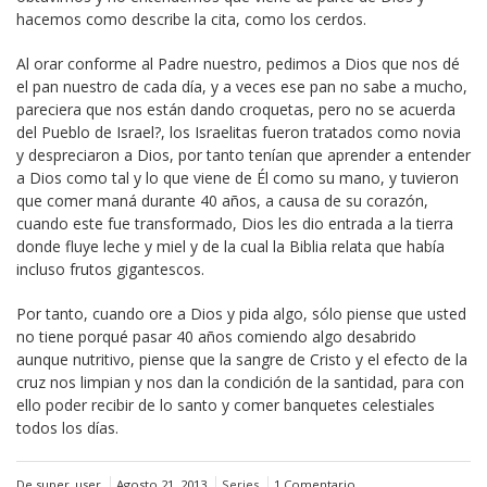
hacemos como describe la cita, como los cerdos.
Al orar conforme al Padre nuestro, pedimos a Dios que nos dé
el pan nuestro de cada día, y a veces ese pan no sabe a mucho,
pareciera que nos están dando croquetas, pero no se acuerda
del Pueblo de Israel?, los Israelitas fueron tratados como novia
y despreciaron a Dios, por tanto tenían que aprender a entender
a Dios como tal y lo que viene de Él como su mano, y tuvieron
que comer maná durante 40 años, a causa de su corazón,
cuando este fue transformado, Dios les dio entrada a la tierra
donde fluye leche y miel y de la cual la Biblia relata que había
incluso frutos gigantescos.
Por tanto, cuando ore a Dios y pida algo, sólo piense que usted
no tiene porqué pasar 40 años comiendo algo desabrido
aunque nutritivo, piense que la sangre de Cristo y el efecto de la
cruz nos limpian y nos dan la condición de la santidad, para con
ello poder recibir de lo santo y comer banquetes celestiales
todos los días.
De super_user
Agosto 21, 2013
Series
1 Comentario