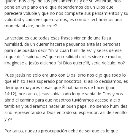
quiere” nos aleja de sus pensamientos y de su voluntad, nos
pone en un plano en el que dependemos de un Dios que
pareciera voluble y que no nos comparte sus pensamientos y su
voluntad y cada vez que oramos, es como si echáramos una
moneda al aire, no lo cree?
La verdad es que todas esas frases vienen de una falsa
humildad, de un querer hacerse pequeños ante las personas
para que puedan decir “mira cuan humilde es” y se les dé ese
toque de “espirituales” que en realidad no les sirve de mucho,
imagínese a Jesús diciendo “si Dios quiere”!!!, sería ridículo, no?
Pues Jesús no solo era uno con Dios, sino nos dijo que todo lo
que el hizo sería superado por nosotros, si así lo decidíamos, es
decir que mayores cosas que Él habríamos de hacer (Juan
14:12), por tanto, Jesús sabía todo lo que venía de Dios y nos
abrió el camino para que nosotros tuviéramos acceso a ello
también y pudiéramos hacer un buen papel, no siendo humildes,
sino representando a Dios en todo su esplendor, así de sencillo
y ya.
Por tanto, nuestra preocupación debe de ser que es lo que