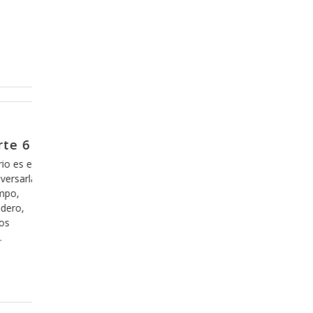
Abril 5, 2017
 parte 5
El efecto del Espíritu de Dios e
nosotros, parte 16
blemas, pero
algo que en
Una de las cosas que debemos de tener claras
depende 100%
nuestra relación con Dios es que no hay nada 
 sabemos de
cambiar en nosotros, pues somos parte de la c
paz no
perfecta de Dios, es decir, somos hechos a su
y con la capacidad de expresar su naturaleza
(semejanza), sin embargo nos hemos dejado e
en
Leer más