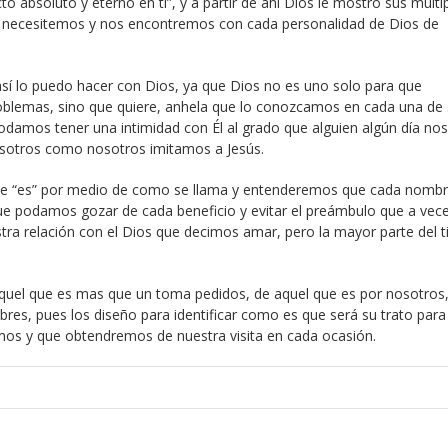
to absoluto y eterno en ti”, y a partir de ahí Dios le mostró sus múlti
e necesitemos y nos encontremos con cada personalidad de Dios de
sí lo puedo hacer con Dios, ya que Dios no es uno solo para que
blemas, sino que quiere, anhela que lo conozcamos en cada una de
damos tener una intimidad con Él al grado que alguien algún día nos
osotros como nosotros imitamos a Jesús.
que “es” por medio de como se llama y entenderemos que cada nombr
ue podamos gozar de cada beneficio y evitar el preámbulo que a vec
stra relación con el Dios que decimos amar, pero la mayor parte del 
 aquel que es mas que un toma pedidos, de aquel que es por nosotros
bres, pues los diseño para identificar como es que será su trato para
os y que obtendremos de nuestra visita en cada ocasión.