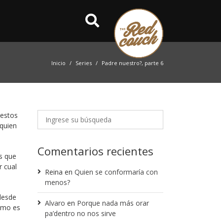
Inicio
Series
Padre nuestro?, parte 6
uestos
 quien
Comentarios recientes
s que
r cual
Reina
en
Quien se conformaría con
menos?
desde
Alvaro
en
Porque nada más orar
omo es
pa’dentro no nos sirve