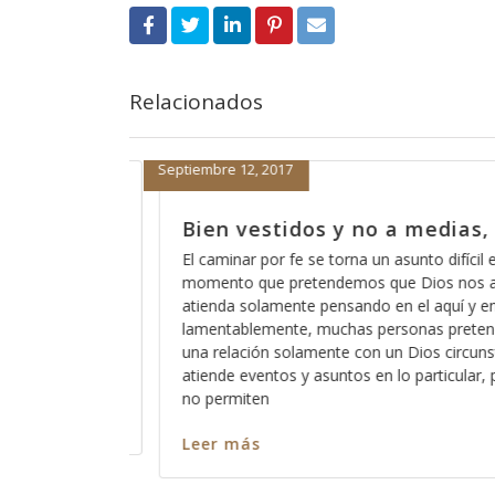
Relacionados
Septiembre 11, 2017
edias, parte 7
Bien vestidos y no a medi
 difícil en el
La herramienta más común de nuestro 
os nos ayude y nos
usar la palabra de Dios en contra nuest
aquí y en el ahora,
para confundirnos y es algo que usa to
s pretenden tener
pues nos hace creer que creemos en a
s circunstancial que
pero en realidad solo es la misma pala
ticular, pero al que
distorsionada y acomodada de manera
Aunque
Leer más