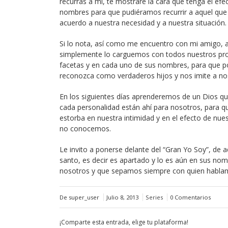
recurras a mi, te mostraré la cara que tenga el efec
nombres para que pudiéramos recurrir a aquel qu
acuerdo a nuestra necesidad y a nuestra situación.
Si lo nota, así como me encuentro con mi amigo, a
simplemente lo carguemos con todos nuestros pro
facetas y en cada uno de sus nombres, para que po
reconozca como verdaderos hijos y nos imite a n
En los siguientes días aprenderemos de un Dios 
cada personalidad están ahí para nosotros, para q
estorba en nuestra intimidad y en el efecto de nue
no conocemos.
Le invito a ponerse delante del “Gran Yo Soy”, de
santo, es decir es apartado y lo es aún en sus nom
nosotros y que sepamos siempre con quien hablam
De super_user
Julio 8, 2013
Series
0 Comentarios
¡Comparte esta entrada, elige tu plataforma!