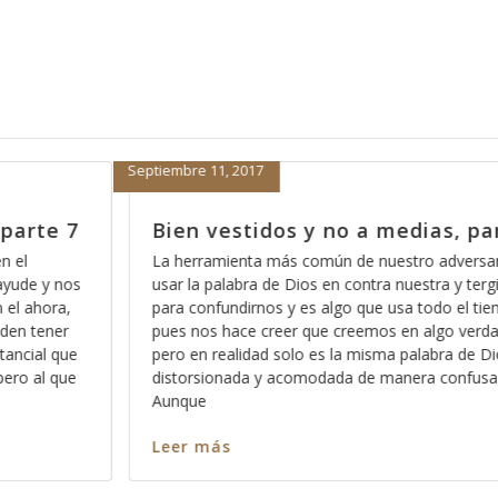
Septiembre 8, 2017
as, parte 6
Bien vestidos y no a medias,
adversario es el
La paz para muchos es la ausencia de pro
ra y tergiversarla
en realidad eso se llama tranquilidad y es 
do el tiempo,
realidad no tiene que ver con la fe, pues 
lgo verdadero,
de factores internos, de acuerdo a lo que
bra de Dios
parte de Dios y de lo que dice la Biblia, la 
 confusa.
Leer más