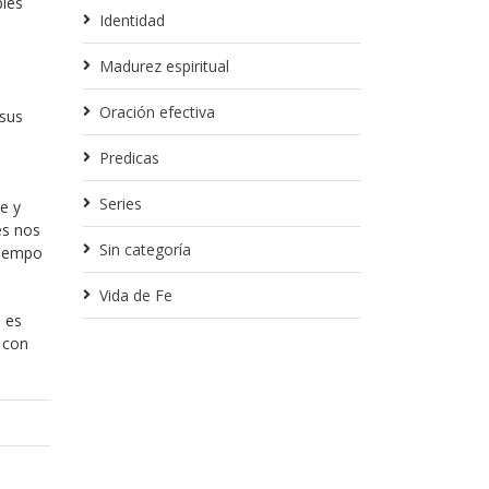
ples
Identidad
Madurez espiritual
Oración efectiva
 sus
Predicas
Series
e y
es nos
Sin categoría
tiempo
Vida de Fe
, es
 con