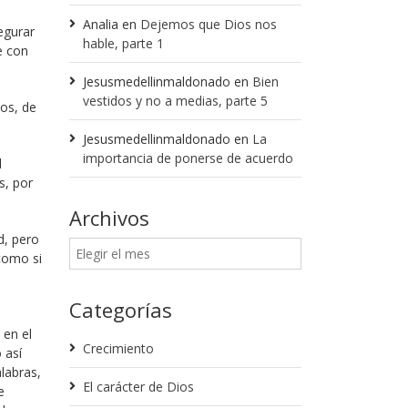
Analia
en
Dejemos que Dios nos
egurar
hable, parte 1
e con
Jesusmedellinmaldonado
en
Bien
vestidos y no a medias, parte 5
os, de
Jesusmedellinmaldonado
en
La
importancia de ponerse de acuerdo
l
s, por
Archivos
d, pero
como si
Categorías
 en el
Crecimiento
 así
labras,
El carácter de Dios
e