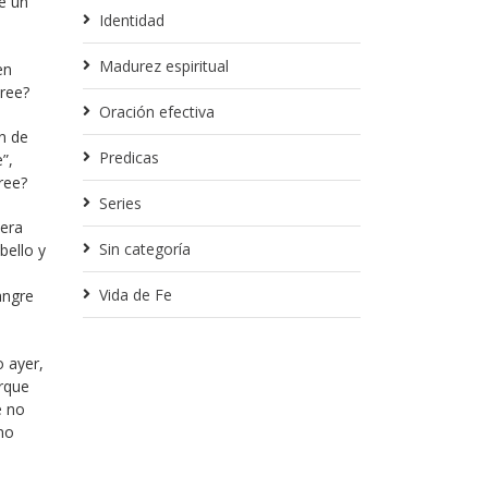
e un
Identidad
Madurez espiritual
en
cree?
Oración efectiva
en de
Predicas
”,
ree?
Series
 era
Sin categoría
bello y
Vida de Fe
angre
o ayer,
orque
e no
 no