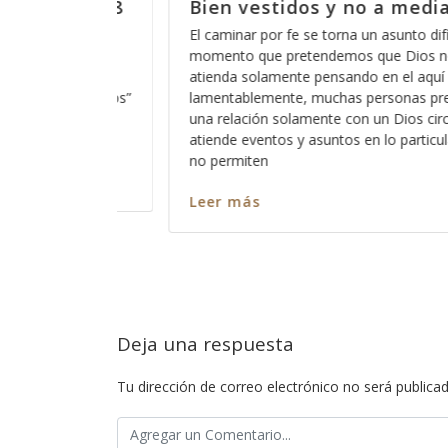
ias, parte 7
Bien vestidos y no a medias
ifícil en el
La herramienta más común de nuestro ad
 nos ayude y nos
usar la palabra de Dios en contra nuestra 
uí y en el ahora,
para confundirnos y es algo que usa todo
pretenden tener
pues nos hace creer que creemos en alg
ircunstancial que
pero en realidad solo es la misma palabr
cular, pero al que
distorsionada y acomodada de manera c
Aunque
Leer más
Deja una respuesta
Tu dirección de correo electrónico no será publicad