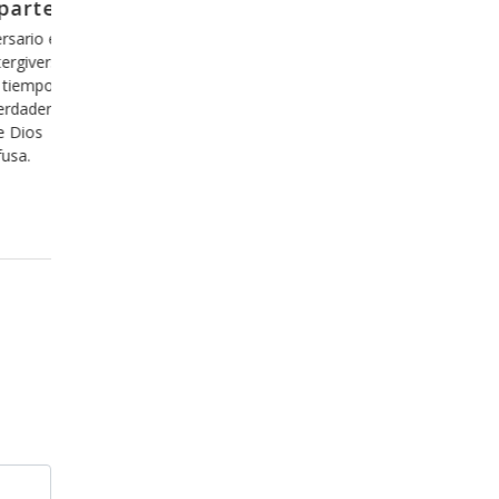
arte 5
El efecto del Espíritu de Dios en
nosotros, parte 16
mas, pero
o que en
Una de las cosas que debemos de tener claras en
pende 100%
nuestra relación con Dios es que no hay nada qu
abemos de
cambiar en nosotros, pues somos parte de la cre
 no
perfecta de Dios, es decir, somos hechos a su i
y con la capacidad de expresar su naturaleza
(semejanza), sin embargo nos hemos dejado env
en
Leer más