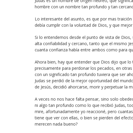
Judas es un nombre de origen hebreo, que significa
hombre con un nombre tan profundo y tan cercano 
Lo interesante del asunto, es que por mas traición 
debía cumplir con la voluntad de Dios, y que mejor
Si lo entendemos desde el punto de vista de Dios, s
alta confiabilidad y cercano, tanto que el mismo J
cuanta confianza había entre ambos como para que 
Ahora bien, hay que entender que Dios dijo que lo t
precisamente para perdonar los pecados, en otras p
con un significado tan profundo tuviera que ser ah
Judas se perdió de la mejor oportunidad del mundo
de Jesús, decidió ahorcarse, morir y perpetuar la 
A veces no nos hace falta pensar, sino solo obede
ni algo tan profundo como lo que recibió Judas, t
mire, afortunadamente yo reaccioné, pero cuantas 
tiene que ver con ellas, o bien se pierden del efe
merecen nada bueno?