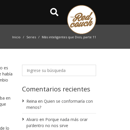
Inicio
Series
Más inteligentes que Dios, parte 11
mo es
e había
ambio
Comentarios recientes
aba en
Reina
en
Quien se conformaría con
 que
menos?
Alvaro
en
Porque nada más orar
pa’dentro no nos sirve
de lo