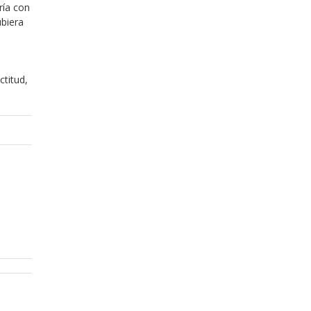
ría con
ubiera
titud,
Abril 5, 2017