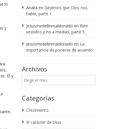
ue lo
Analia
en
Dejemos que Dios nos
hable, parte 1
Jesusmedellinmaldonado
en
Bien
er y
vestidos y no a medias, parte 5
Jesusmedellinmaldonado
en
La
importancia de ponerse de acuerdo
ara
Archivos
ios,
re Él y
 a
Categorías
Crecimiento
sante,
El carácter de Dios