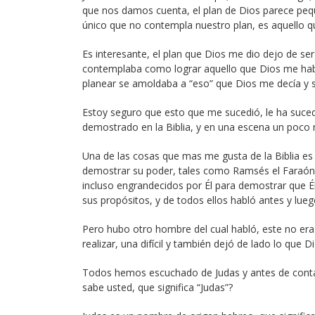
que nos damos cuenta, el plan de Dios parece pequ
único que no contempla nuestro plan, es aquello q
Es interesante, el plan que Dios me dio dejo de ser
contemplaba como lograr aquello que Dios me habí
planear se amoldaba a “eso” que Dios me decía y sin
Estoy seguro que esto que me sucedió, le ha suced
demostrado en la Biblia, y en una escena un poco 
Una de las cosas que mas me gusta de la Biblia e
demostrar su poder, tales como Ramsés el Faraón,
incluso engrandecidos por Él para demostrar que Él
sus propósitos, y de todos ellos habló antes y lueg
Pero hubo otro hombre del cual habló, este no era i
realizar, una difícil y también dejó de lado lo que D
Todos hemos escuchado de Judas y antes de contarl
sabe usted, que significa “Judas”?