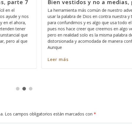
, parte 6
Bien vestidos y no a medias, p
versario es el
La paz para muchos es la ausencia de proble
y tergiversarla
en realidad eso se llama tranquilidad y es alg
 el tiempo,
realidad no tiene que ver con la fe, pues de
o verdadero,
de factores internos, de acuerdo a lo que s
a de Dios
parte de Dios y de lo que dice la Biblia, la paz
onfusa.
Leer más
a.
Los campos obligatorios están marcados con
*