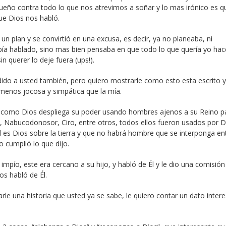
eño contra todo lo que nos atrevimos a soñar y lo mas irónico es q
ue Dios nos habló.
 un plan y se convirtió en una excusa, es decir, ya no planeaba, ni
a hablado, sino mas bien pensaba en que todo lo que quería yo hac
 querer lo deje fuera (ups!).
ido a usted también, pero quiero mostrarle como esto esta escrito y
menos jocosa y simpática que la mía.
s como Dios despliega su poder usando hombres ajenos a su Reino p
 Nabucodonosor, Ciro, entre otros, todos ellos fueron usados por D
 es Dios sobre la tierra y que no habrá hombre que se interponga ent
o cumplió lo que dijo.
mpío, este era cercano a su hijo, y habló de Él y le dio una comisión
ios habló de Él.
e una historia que usted ya se sabe, le quiero contar un dato intere