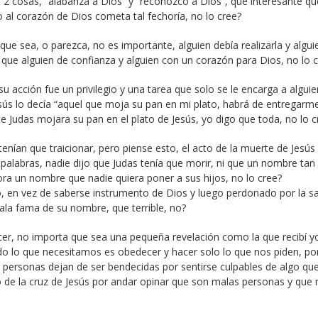
 2 cosas, “alabanza a Dios” y “reconozco a Dios”, que interesante qu
al corazón de Dios cometa tal fechoría, no lo cree?
que sea, o parezca, no es importante, alguien debía realizarla y algui
 que alguien de confianza y alguien con un corazón para Dios, no lo 
u acción fue un privilegio y una tarea que solo se le encarga a algui
esús lo decía “aquel que moja su pan en mi plato, habrá de entregarme
Judas mojara su pan en el plato de Jesús, yo digo que toda, no lo c
enían que traicionar, pero piense esto, el acto de la muerte de Jesús
alabras, nadie dijo que Judas tenía que morir, ni que un nombre tan 
ora un nombre que nadie quiera poner a sus hijos, no lo cree?
, en vez de saberse instrumento de Dios y luego perdonado por la s
mala fama de su nombre, que terrible, no?
cer, no importa que sea una pequeña revelación como la que recibí y
odo lo que necesitamos es obedecer y hacer solo lo que nos piden, p
personas dejan de ser bendecidas por sentirse culpables de algo qu
cto de la cruz de Jesús por andar opinar que son malas personas y que