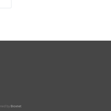
gned by
Bioxnet