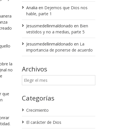
Analia
en
Dejemos que Dios nos
hable, parte 1
manera
ranza
Jesusmedellinmaldonado
en
Bien
 creado
vestidos y no a medias, parte 5
Jesusmedellinmaldonado
en
La
quello
importancia de ponerse de acuerdo
obre la
Archivos
inal no
de
r que
Categorías
an
Crecimiento
onrar
El carácter de Dios
tidad.