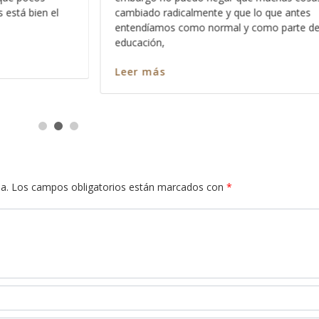
tes
hago con la intención de que aprenda a dim
e de nuestra
como es que
Leer más
a.
Los campos obligatorios están marcados con
*