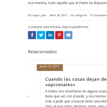
esa manera, todo aquello que el Padre ha dispuest
De super_user
Abril 24, 2013
Sin categoría
0 Comentari
¡Comparte esta entrada, elige tu plataforma!
Relacionados
Septiembre 1, 2016
 de ser
Dicen que las cosas ya no
antes
casión que el orar
Últimamente he escuchado esa frase de
 hemos acostumbrado
no son como antes”, lo irónico es que 
 intimidad con ese
la gente de mi generación y me hace sent
pero que pocos
embargo no puedo negar que muchas 