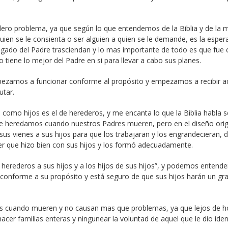
dero problema, ya que según lo que entendemos de la Biblia y de la 
 quien se le consienta o ser alguien a quien se le demande, es la espe
legado del Padre trasciendan y lo mas importante de todo es que fue
o tiene lo mejor del Padre en si para llevar a cabo sus planes.
pezamos a funcionar conforme al propósito y empezamos a recibir a
utar.
omo hijos es el de herederos, y me encanta lo que la Biblia habla s
ue heredamos cuando nuestros Padres mueren, pero en el diseño orig
sus vienes a sus hijos para que los trabajaran y los engrandecieran, 
er que hizo bien con sus hijos y los formó adecuadamente.
herederos a sus hijos y a los hijos de sus hijos”, y podemos entende
e conforme a su propósito y está seguro de que sus hijos harán un gr
os cuando mueren y no causan mas que problemas, ya que lejos de h
hacer familias enteras y ningunear la voluntad de aquel que le dio iden