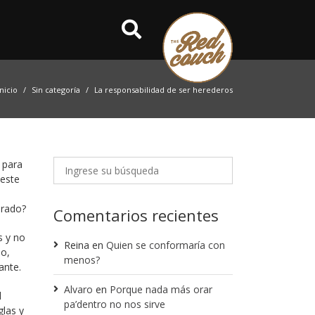
Inicio
Sin categoría
La responsabilidad de ser herederos
 para
 este
erado?
Comentarios recientes
s y no
Reina
en
Quien se conformaría con
jo,
menos?
ante.
Alvaro
en
Porque nada más orar
l
pa’dentro no nos sirve
glas y