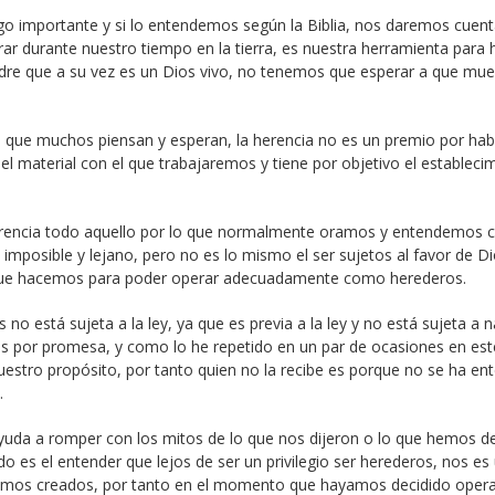
algo importante y si lo entendemos según la Biblia, nos daremos cuen
ar durante nuestro tiempo en la tierra, es nuestra herramienta para 
adre que a su vez es un Dios vivo, no tenemos que esperar a que mue
lo que muchos piensan y esperan, la herencia no es un premio por hab
s el material con el que trabajaremos y tiene por objetivo el estableci
rencia todo aquello por lo que normalmente oramos y entendemos
imposible y lejano, pero no es lo mismo el ser sujetos al favor de D
 que hacemos para poder operar adecuadamente como herederos.
s no está sujeta a la ley, ya que es previa a la ley y no está sujeta a 
es por promesa, y como lo he repetido en un par de ocasiones en est
uestro propósito, por tanto quien no la recibe es porque no se ha en
.
s ayuda a romper con los mitos de lo que nos dijeron o lo que hemos d
o es el entender que lejos de ser un privilegio ser herederos, nos es
 fuimos creados, por tanto en el momento que hayamos decidido opera