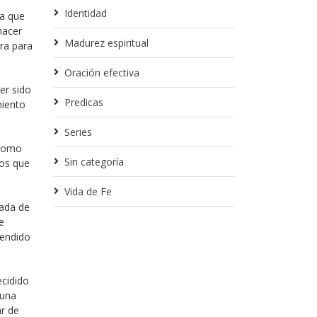
Identidad
ta que
hacer
Madurez espiritual
ra para
Oración efectiva
er sido
Predicas
miento
Series
 como
Sin categoría
ios que
Vida de Fe
nada de
e
tendido
ecidido
 una
r de