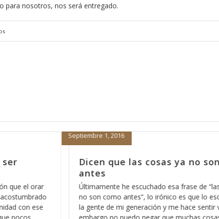
o para nosotros, nos será entregado.
os
Enero 7, 2014
 son como
La mejor manera de empezar
2014, parte 6
 “las cosas ya
Una de las cosas que nos deben de quedar
lo escucho entre
claras es que en el Reino de los Cielos no c
ir viejo, sin
sentimientos, y esto no se lo digo con el af
cosas han
confundirle o hacerle sentir mal, por el contr