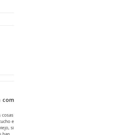
Diciembre 20, 2013
 el
Y como es que se sale de la zon
confort?
 mas que
Hoy en día nos hemos acostumbrado a lo cómo
aben los
todo lo que es fácil y agradable y estamos inclu
án de
dispuestos a invertir nuestro tiempo y nuestro d
ario, lo
en ello, y hemos aprendido, desafortunadament