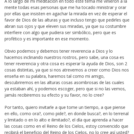
A lo largo de mi meditación en todo este tema me vinieron a la
mente todas esas personas que me ha tocado ministrar y orar
por ellas que insisten en agachar la mirada en vez de esperar el
favor de Dios de las alturas y que incluso tengo que pedirles que
abran sus ojos y que eleven sus miradas, ya que su costumbre
interfiere con algo que pudiera ser simbólico, pero que es
profético y es importante en ese momento.
Obvio podemos y debemos tener reverencia a Dios y lo
hacemos inclinando nuestros rostros, pero sabe, una cosa es
tener reverencia y otra cosa es esperar la ayuda de Dios, son 2
cosas distintas, ya que si nos atrevemos a creer como Dios nos
enseña en su palabra, haremos tal como mi amigo,
descubriremos en las alturas cosas asombrosas de las cuales
ya estaban ahí, y podemos escoger, pero que si no las vemos,
jamás recibiremos su efecto y su favor, no lo cree?
Por tanto, quiero invitarle a que tome un tiempo, a que piense
en ello, como ora?, como pide?, en donde busca?, en lo terrenal
y limitado o en lo alto e ilimitado?, el día que aprenda a hacer
las cosas como en el Reino de los Cielos, estoy convencido que
recibirá el beneficio del Reino de los Cielos, no lo cree así usted?