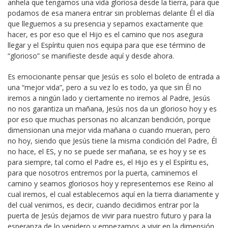
anhela que tengamos una vida gloriosa desde la tierra, para que
podamos de esa manera entrar sin problemas delante Él el día
que lleguemos a su presencia y sepamos exactamente que
hacer, es por eso que el Hijo es el camino que nos asegura
llegar y el Espíritu quien nos equipa para que ese término de
“glorioso” se manifieste desde aquí y desde ahora.
Es emocionante pensar que Jesús es solo el boleto de entrada a
una “mejor vida”, pero a su vez lo es todo, ya que sin Él no
iremos a ningún lado y ciertamente no iremos al Padre, Jesús
no nos garantiza un mañana, Jesús nos da un glorioso hoy y es
por eso que muchas personas no alcanzan bendición, porque
dimensionan una mejor vida mañana o cuando mueran, pero
no hoy, siendo que Jesús tiene la misma condición del Padre, Él
no hace, el ES, y no se puede ser mañana, se es hoy y se es
para siempre, tal como el Padre es, el Hijo es y el Espíritu es,
para que nosotros entremos por la puerta, caminemos el
camino y seamos gloriosos hoy y representemos ese Reino al
cual iremos, el cual establecemos aquí en la tierra diariamente y
del cual venimos, es decir, cuando decidimos entrar por la
puerta de Jesús dejamos de vivir para nuestro futuro y para la
esperanza de lo venidero y empezamos a vivir en la dimensión