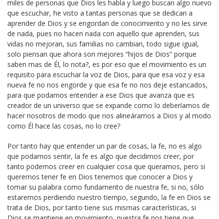
miles de personas que Dios les habla y luego buscan algo nuevo
que escuchar, he visto a tantas personas que se dedican a
aprender de Dios y se engordan de conocimiento y no les sirve
de nada, pues no hacen nada con aquello que aprenden, sus
vidas no mejoran, sus familias no cambian, todo sigue igual,
solo piensan que ahora son mejores “hijos de Dios” porque
saben mas de Él, lo nota?, es por eso que el movimiento es un
requisito para escuchar la voz de Dios, para que esa voz y esa
nueva fe no nos engorde y que esa fe no nos deje estancados,
para que podamos entender a ese Dios que avanza que es
creador de un universo que se expande como lo deberíamos de
hacer nosotros de modo que nos alineáramos a Dios y al modo
como Él hace las cosas, no lo cree?
Por tanto hay que entender un par de cosas, la fe, no es algo
que podamos sentir, la fe es algo que decidimos creer, por
tanto podemos creer en cualquier cosa que queramos, pero si
queremos tener fe en Dios tenemos que conocer a Dios y
tomar su palabra como fundamento de nuestra fe, si no, sólo
estaremos perdiendo nuestro tiempo, segundo, la fe en Dios se
trata de Dios, por tanto tiene sus mismas características, si
Dios se mantiene en movimiento, nuestra fe nos tiene que