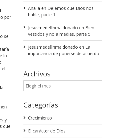
Analia
en
Dejemos que Dios nos
l
hable, parte 1
do por
Jesusmedellinmaldonado
en
Bien
vestidos y no a medias, parte 5
go se
Jesusmedellinmaldonado
en
La
saría
importancia de ponerse de acuerdo
e lo
o
 el
Archivos
da
Categorías
enen
Crecimiento
és y
as que
El carácter de Dios
.