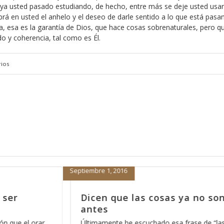
haya usted pasado estudiando, de hecho, entre más se deje usted usar
rá en usted el anhelo y el deseo de darle sentido a lo que está pasa
ra, esa es la garantía de Dios, que hace cosas sobrenaturales, pero q
o y coherencia, tal como es Él.
ios
Enero 7, 2014
a no son como
La mejor manera de empe
2014, parte 6
se de “las cosas ya
Una de las cosas que nos deben de q