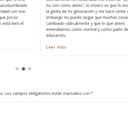
 que lo escucho entre
claras es que en el Reino de los Cielo
e sentir viejo, sin
sentimientos, y esto no se lo digo con
chas cosas han
confundirle o hacerle sentir mal, por el
que antes
hago con la intención de que aprenda
 parte de nuestra
como es que
Leer más
a.
Los campos obligatorios están marcados con
*