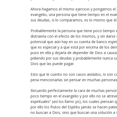
Ahora hagamos el mismo ejercicio y pongamos el 
evangelio, una persona que tiene tiempo en el eva
sus deudas, si lo comparamos, es lo mismo que el ej
Probablemente la persona que tiene poco tiempo en
distraería con el efecto de los mismos, y sin darse
potencial que aún hay en su cuenta de banco espir
que es especial y a que está por encima de los demá
puso en ella y dejaría de depender de Dios a caus
pidiendo por sus deudas y probablemente nunca sa
Dios que las puede pagar.
Esto que le cuento no son casos aislados, ni son c
pena mencionarlas sin pensar en muchas personas 
Recuerdo perfectamente la cara de muchas personas
poco tiempo en el evangelio y por ello no se atr
espirituales” (así los llamo yo), los cuales piensan 
por ello los frutos del Espíritu jamás se hacen pat
no buscan a Dios, sino que buscan una solución a 