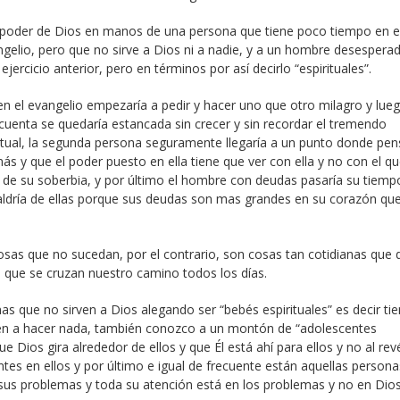
poder de Dios en manos de una persona que tiene poco tiempo en e
ngelio, pero que no sirve a Dios ni a nadie, y a un hombre desespera
ercicio anterior, pero en términos por así decirlo “espirituales”.
 el evangelio empezaría a pedir y hacer uno que otro milagro y lue
 cuenta se quedaría estancada sin crecer y sin recordar el tremendo
itual, la segunda persona seguramente llegaría a un punto donde pen
s y que el poder puesto en ella tiene que ver con ella y no con el qu
a de su soberbia, y por último el hombre con deudas pasaría su tiemp
ldría de ellas porque sus deudas son mas grandes en su corazón que
osas que no sucedan, por el contrario, son cosas tan cotidianas que 
que se cruzan nuestro camino todos los días.
 que no sirven a Dios alegando ser “bebés espirituales” es decir ti
even a hacer nada, también conozco a un montón de “adolescentes
que Dios gira alrededor de ellos y que Él está ahí para ellos y no al rev
entes en ellos y por último e igual de frecuente están aquellas person
sus problemas y toda su atención está en los problemas y no en Dios