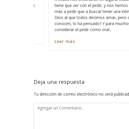
y nos hemos acostumbrado
no son como antes”, lo irónico es
er una intimidad con ese
la gente de mi generación y me hac
mar, pero que pocos
embargo no puedo negar que mu
ra muchos está bien el
cambiado radicalmente y que lo 
,
entendíamos como normal y como
educación,
Leer más
Deja una respuesta
Tu dirección de correo electrónico no será publicad