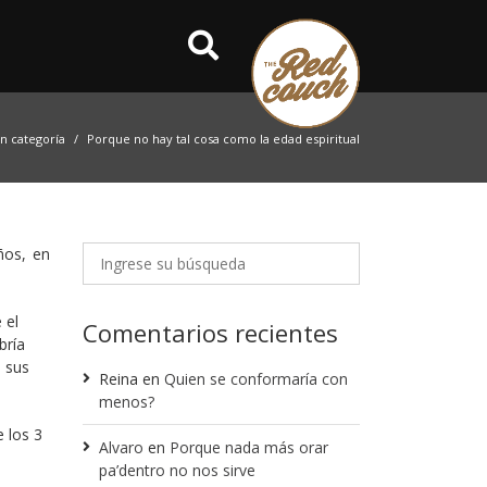
in categoría
Porque no hay tal cosa como la edad espiritual
ños, en
 el
Comentarios recientes
bría
e sus
Reina
en
Quien se conformaría con
menos?
 los 3
Alvaro
en
Porque nada más orar
e
pa’dentro no nos sirve