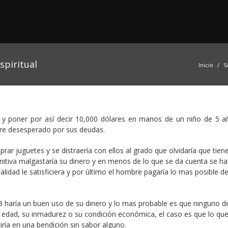
spiritual
Inicio
S
 y poner por así decir 10,000 dólares en manos de un niño de 5 a
e desesperado por sus deudas.
r juguetes y se distraería con ellos al grado que olvidaría que tiene
initiva malgastaría su dinero y en menos de lo que se da cuenta se ha
lidad le satisficiera y por último el hombre pagaría lo mas posible d
 3 haría un buen uso de su dinero y lo mas probable es que ninguno de
u edad, su inmadurez o su condición económica, el caso es que lo qu
iría en una bendición sin sabor alguno.