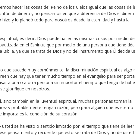
os hacer las cosas del Reino de los Cielos igual que las cosas de la
ontón de dinero y no pensamos en que a diferencia de Dios el dinero
 hizo y lo planeó todo para nosotros desde la eternidad y hasta la
spiritual, es decir, Dios puede hacer las mismas cosas por medio d
 bautizada en el Espíritu, que por medio de una persona que tiene dé
a Biblia, ya que se trata de Dios y no del instrumento que Él decida us
algo que sucede muy comúnmente, la discriminación espiritual es algo
creen que hay que tener mucho tiempo en el evangelio para ser port
 usar a una o a otra persona sin importar el tiempo que tenga de habe
se glorifique en nosotros.
d, sino también en la juventud espiritual, muchas personas toman la
urez y probablemente tengan razón, pero para alguien que es etern
 importa es la condición de su corazón.
o usted se ha visto o sentido limitado por el tiempo que tiene de leer 
do ese pensamiento y recuerde que esto se trata de Dios y no de usted