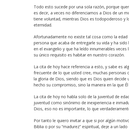
Todo esto sucede por una sola razón, porque querem
es decir, a veces no diferenciamos a Dios de un m
tiene voluntad, mientras Dios es todopoderoso y lo
eternidad.
Afortunadamente no existe tal cosa como la edad e
persona que acaba de entregarle su vida y ha sido
en el evangelio y que ha leído innumerables veces l
su único requisito es habitar en nuestro corazón.
La cita de hoy hace referencia a esto, y sabe es 
frecuente de lo que usted cree, muchas personas 
la gloria de Dios, siendo que es Dios quien decide
hecho su compromiso, sino la manera en la que Él 
La cita de hoy no habla solo de la juventud de eda
juventud como sinónimo de inexperiencia e inmad
Dios, eso no es importante, lo que verdaderamente
Por tanto le quiero invitar a que si por algún motiv
Biblia o por su “madurez” espiritual, deje a un la