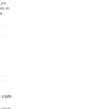
 por
ndo en
ue
Diciembre 20, 2013
zar el
Y como es que se sale de la
confort?
uedar mas que
Hoy en día nos hemos acostumbrado a l