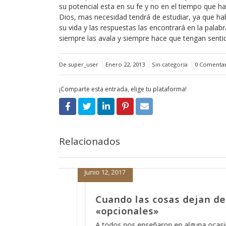
su potencial esta en su fe y no en el tiempo que 
Dios, mas necesidad tendrá de estudiar, ya que hab
su vida y las respuestas las encontrará en la palab
siempre las avala y siempre hace que tengan sentid
De super_user
Enero 22, 2013
Sin categoría
0 Comentar
¡Comparte esta entrada, elige tu plataforma!
Relacionados
Septiembre 1, 2016
ejan de ser
Dicen que las cosas y
antes
una ocasión que el orar
Últimamente he escuchado esa fra