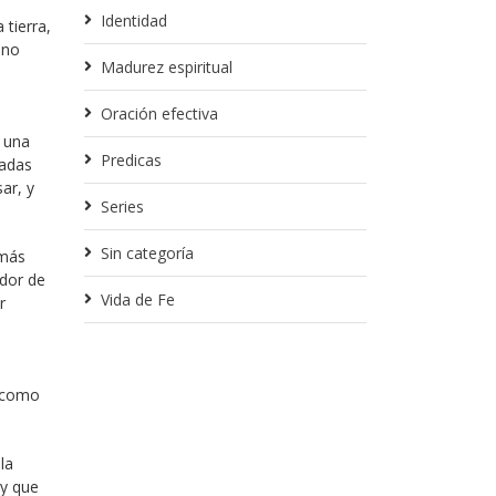
Identidad
 tierra,
 no
Madurez espiritual
Oración efectiva
e una
Predicas
cadas
ar, y
Series
Sin categoría
 más
ador de
Vida de Fe
r
o como
la
 y que