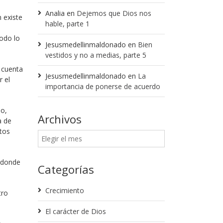
Analia
en
Dejemos que Dios nos
 existe
hable, parte 1
odo lo
Jesusmedellinmaldonado
en
Bien
vestidos y no a medias, parte 5
 cuenta
Jesusmedellinmaldonado
en
La
 el
importancia de ponerse de acuerdo
do,
Archivos
a de
tos
r donde
Categorías
Crecimiento
tro
El carácter de Dios