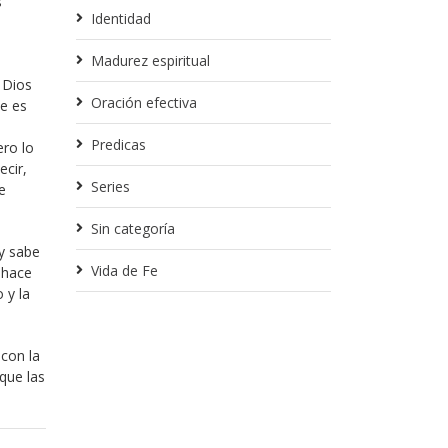
s
Identidad
Madurez espiritual
 Dios
Oración efectiva
de es
Predicas
ero lo
cir,
Series
e
Sin categoría
 y sabe
Vida de Fe
 hace
 y la
 con la
que las