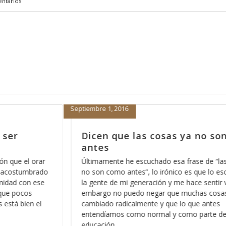
ntarios
Enero 7, 2014
o son como
La mejor manera de empezar
2014, parte 6
e “las cosas ya
Una de las cosas que nos deben de queda
lo escucho entre
claras es que en el Reino de los Cielos no 
tir viejo, sin
sentimientos, y esto no se lo digo con el a
cosas han
confundirle o hacerle sentir mal, por el cont
ntes
hago con la intención de que aprenda a di
te de nuestra
como es que