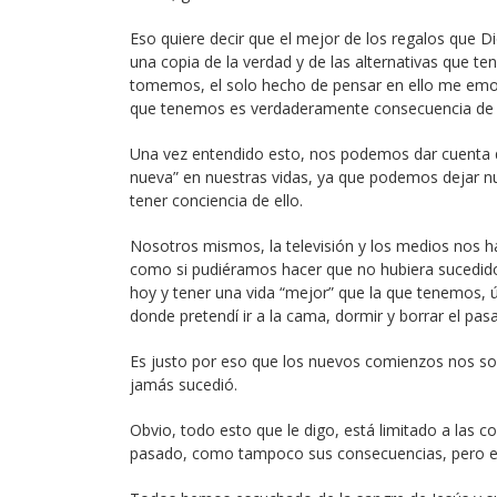
Eso quiere decir que el mejor de los regalos que D
una copia de la verdad y de las alternativas que t
tomemos, el solo hecho de pensar en ello me emoc
que tenemos es verdaderamente consecuencia de n
Una vez entendido esto, nos podemos dar cuenta 
nueva” en nuestras vidas, ya que podemos dejar n
tener conciencia de ello.
Nosotros mismos, la televisión y los medios nos h
como si pudiéramos hacer que no hubiera sucedido
hoy y tener una vida “mejor” que la que tenemos,
donde pretendí ir a la cama, dormir y borrar el pa
Es justo por eso que los nuevos comienzos nos son
jamás sucedió.
Obvio, todo esto que le digo, está limitado a las c
pasado, como tampoco sus consecuencias, pero en e