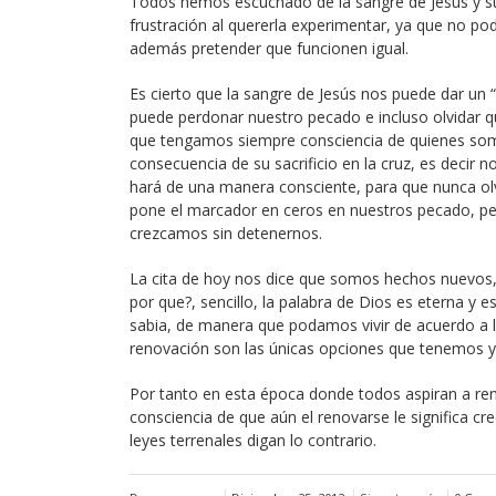
Todos hemos escuchado de la sangre de Jesús y sus
frustración al quererla experimentar, ya que no pod
además pretender que funcionen igual.
Es cierto que la sangre de Jesús nos puede dar u
puede perdonar nuestro pecado e incluso olvidar q
que tengamos siempre consciencia de quienes som
consecuencia de su sacrificio en la cruz, es decir
hará de una manera consciente, para que nunca ol
pone el marcador en ceros en nuestros pecado, pe
crezcamos sin detenernos.
La cita de hoy nos dice que somos hechos nuevos, 
por que?, sencillo, la palabra de Dios es eterna y 
sabia, de manera que podamos vivir de acuerdo a la
renovación son las únicas opciones que tenemos y l
Por tanto en esta época donde todos aspiran a ren
consciencia de que aún el renovarse le significa cr
leyes terrenales digan lo contrario.