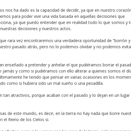
ios nos ha dado es la capacidad de decidir, ya que en nuestro corazón
enemos para poder vivir una vida basada en aquellas decisiones que
iona, ya que puedo entender que en realidad todo lo que somos y t
uestras decisiones y nuestros actos.
que rara vez encontraremos una verdadera oportunidad de “borrón y
uestro pasado atrás, pero no lo podemos olvidar y no podemos evitar
an enseñado a pretender y anhelar el que pudiéramos borrar el pasa
 jamás y como si pudiéramos con ello alterar a quienes somos el dí
 últimamente he tenido que pensar en varias ocasiones en los momen
sado como si hubiera sido un mal sueño o una pesadilla.
 tan atractivos, porque acaban con el pasado y lo dejan en un luga
osas de este mundo, es decir, en la tierra no hay nada que borre nues
l Reino de los Cielos si.