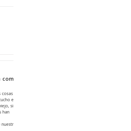
Diciembre 20, 2013
 el
Y como es que se sale de la zo
confort?
r mas que
Hoy en día nos hemos acostumbrado a lo cóm
caben los
todo lo que es fácil y agradable y estamos incl
fán de
dispuestos a invertir nuestro tiempo y nuestro 
rario, lo
en ello, y hemos aprendido, desafortunadamen
mensionar
lo que es cómodo, fácil y agradable es bueno, 
cuando esto sea una mentira. Hace ya algunos
que hemos