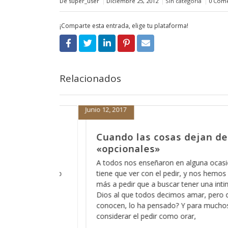
De super_user
Diciembre 25, 2012
Sin categoría
0 Come
¡Comparte esta entrada, elige tu plataforma!
Relacionados
Septiembre 1, 2016
 de ser
Dicen que las cosas ya n
antes
ocasión que el orar
Últimamente he escuchado esa frase d
 hemos acostumbrado
no son como antes”, lo irónico es que 
a intimidad con ese
la gente de mi generación y me hace sen
pero que pocos
embargo no puedo negar que muchas 
uchos está bien el
cambiado radicalmente y que lo que a
entendíamos como normal y como par
educación,