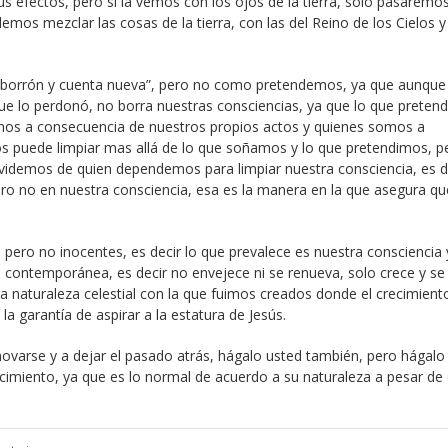
 efectos, pero si la vemos con los ojos de la tierra, solo pasaremo
emos mezclar las cosas de la tierra, con las del Reino de los Cielos y
n “borrón y cuenta nueva”, pero no como pretendemos, ya que aunque
ue lo perdonó, no borra nuestras consciencias, ya que lo que preten
os a consecuencia de nuestros propios actos y quienes somos a
 nos puede limpiar mas allá de lo que soñamos y lo que pretendimos, p
videmos de quien dependemos para limpiar nuestra consciencia, es de
ro no en nuestra consciencia, esa es la manera en la que asegura qu
pero no inocentes, es decir lo que prevalece es nuestra consciencia
es contemporánea, es decir no envejece ni se renueva, solo crece y se
 naturaleza celestial con la que fuimos creados donde el crecimiento
a garantía de aspirar a la estatura de Jesús.
ovarse y a dejar el pasado atrás, hágalo usted también, pero hágalo
ecimiento, ya que es lo normal de acuerdo a su naturaleza a pesar de 