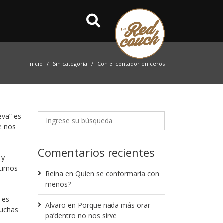
Inicio
Sin categoría
Con el contador en ceros
eva” es
e nos
Comentarios recientes
 y
ntimos
Reina
en
Quien se conformaría con
menos?
 es
Alvaro
en
Porque nada más orar
muchas
pa’dentro no nos sirve