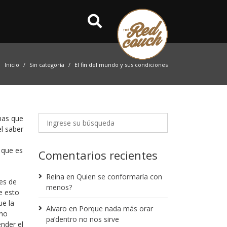
Inicio
Sin categoría
El fin del mundo y sus condiciones
nas que
el saber
 que es
Comentarios recientes
Reina
en
Quien se conformaría con
es de
menos?
e esto
ue la
Alvaro
en
Porque nada más orar
 no
pa’dentro no nos sirve
ender el