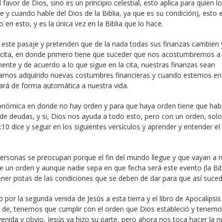
l favor de Dios, sino es un principio celestial, esto aplica para quien l
 y cuando hable del Dios de la Biblia, ya que es su condición), esto 
en esto, y es la única vez en la Biblia que lo hace.
n este pasaje y pretenden que de la nada todas sus finanzas cambien 
a cita, en donde primero tiene que suceder que nos acostumbremos a
nte y de acuerdo a lo que sigue en la cita, nuestras finanzas sean
yamos adquirido nuevas costumbres financieras y cuando estemos en
gará de forma automática a nuestra vida.
conómica en donde no hay orden y para que haya orden tiene que hab
e deudas, y si, Dios nos ayuda a todo esto, pero con un orden, solo
0 dice y seguir en los siguientes versículos y aprender y entender el
ersonas se preocupan porque el fin del mundo llegue y que vayan a m
e un orden y aunque nadie sepa en que fecha será este evento (la Bib
ner pistas de las condiciones que se deben de dar para que así suced
r la segunda venida de Jesús a esta tierra y el libro de Apocalipsis 
e de, tenemos que cumplir con el orden que Dios estableció y tenem
enida y obvio, Jesús ya hizo su parte, pero ahora nos toca hacer la n