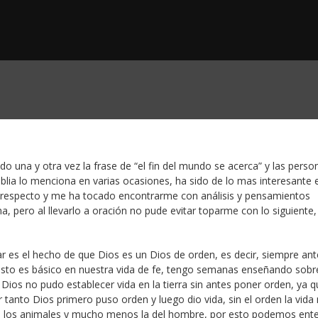
 una y otra vez la frase de “el fin del mundo se acerca” y las perso
iblia lo menciona en varias ocasiones, ha sido de lo mas interesante 
 respecto y me ha tocado encontrarme con análisis y pensamientos
 pero al llevarlo a oración no pude evitar toparme con lo siguiente,
r es el hecho de que Dios es un Dios de orden, es decir, siempre ant
esto es básico en nuestra vida de fe, tengo semanas enseñando sobr
Dios no pudo establecer vida en la tierra sin antes poner orden, ya q
r tanto Dios primero puso orden y luego dio vida, sin el orden la vida
la de los animales y mucho menos la del hombre, por esto podemos ent