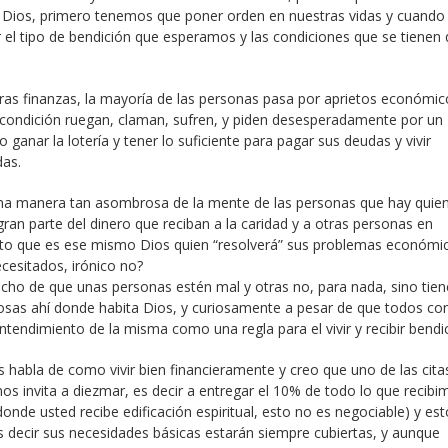
 Dios, primero tenemos que poner orden en nuestras vidas y cuando
 el tipo de bendición que esperamos y las condiciones que se tienen 
ras finanzas, la mayoría de las personas pasa por aprietos económic
a condición ruegan, claman, sufren, y piden desesperadamente por un
anar la lotería y tener lo suficiente para pagar sus deudas y vivir
as.
na manera tan asombrosa de la mente de las personas que hay quie
ran parte del dinero que reciban a la caridad y a otras personas en
lto que es ese mismo Dios quien “resolverá” sus problemas económi
ecesitados, irónico no?
echo de que unas personas estén mal y otras no, para nada, sino tie
osas ahí donde habita Dios, y curiosamente a pesar de que todos c
entendimiento de la misma como una regla para el vivir y recibir bendi
os habla de como vivir bien financieramente y creo que uno de las cit
os invita a diezmar, es decir a entregar el 10% de todo lo que recibi
nde usted recibe edificación espiritual, esto no es negociable) y est
s decir sus necesidades básicas estarán siempre cubiertas, y aunque