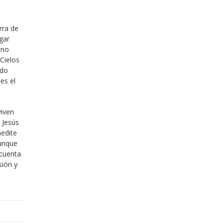
rra de
ugar
 no
Cielos
odo
es el
viven
 Jesús
medite
aunque
 cuenta
sión y