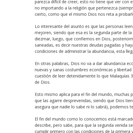
parezca difícil de creer, esto no tiene que ver con e
no importando a la religión que pertenezca (siempre
cierto, como que el mismo Dios nos reta a probarlo 
Lo interesante del asunto es que las personas lee
mejoren, siendo que esa es la segunda parte de l
diezmar, luego, que confiemos en Dios, posteriorme
saneadas, es decir nuestras deudas pagadas y ha
condiciones de administrar la abundancia, esta lle
En otras palabras, Dios no va a dar abundancia e
nuevas y sanas costumbres económicas y libertad d
cuestión de leer detenidamente lo que Malaquías 3:1
de Dios.
Esto mismo aplica para el fin del mundo, muchas p
que las agarre desprevenidas, siendo que Dios tien
asegura que nadie lo sabe ni lo sabrá), podemos te
El fin del mundo como lo conocemos está marcado po
describe, pero sabe, para que la segunda venida s
cumplir primero con las condiciones de la primera v