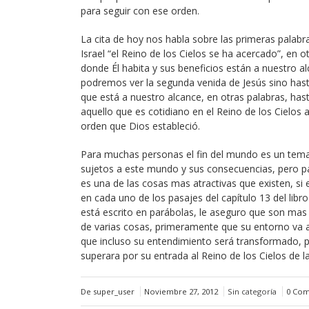
para seguir con ese orden.
La cita de hoy nos habla sobre las primeras palabra
Israel “el Reino de los Cielos se ha acercado”, en o
donde Él habita y sus beneficios están a nuestro a
podremos ver la segunda venida de Jesús sino has
que está a nuestro alcance, en otras palabras, ha
aquello que es cotidiano en el Reino de los Cielos
orden que Dios estableció.
Para muchas personas el fin del mundo es un tema q
sujetos a este mundo y sus consecuencias, pero pa
es una de las cosas mas atractivas que existen, si 
en cada uno de los pasajes del capítulo 13 del libr
está escrito en parábolas, le aseguro que son mas q
de varias cosas, primeramente que su entorno va 
que incluso su entendimiento será transformado, pa
superara por su entrada al Reino de los Cielos de 
De super_user
Noviembre 27, 2012
Sin categoría
0 Com