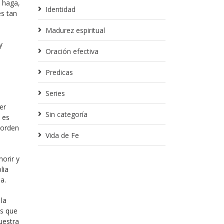
o haga,
Identidad
es tan
Madurez espiritual
y
Oración efectiva
Predicas
Series
er
Sin categoría
 es
 orden
Vida de Fe
orir y
lia
a.
la
os que
uestra