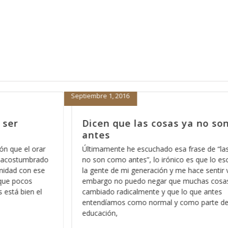
Enero 7, 2014
on como
La mejor manera de empezar e
2014, parte 6
as cosas ya
Una de las cosas que nos deben de quedar ma
scucho entre
claras es que en el Reino de los Cielos no caben
viejo, sin
sentimientos, y esto no se lo digo con el afán 
as han
confundirle o hacerle sentir mal, por el contrario
hago con la intención de que aprenda a dimens
e nuestra
como es que
Leer más