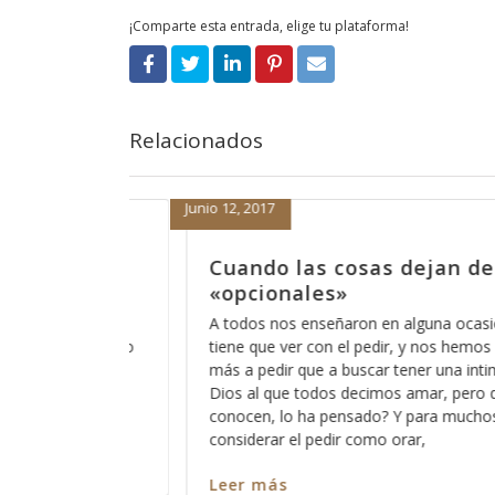
¡Comparte esta entrada, elige tu plataforma!
Relacionados
Septiembre 1, 2016
e ser
Dicen que las cosas ya no s
antes
ón que el orar
Últimamente he escuchado esa frase de “l
os acostumbrado
no son como antes”, lo irónico es que lo e
timidad con ese
la gente de mi generación y me hace sentir 
 que pocos
embargo no puedo negar que muchas cos
 está bien el
cambiado radicalmente y que lo que antes
entendíamos como normal y como parte d
educación,