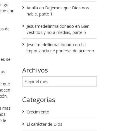
 digo
Analia
en
Dejemos que Dios nos
que dar
hable, parte 1
Jesusmedellinmaldonado
en
Bien
os de
vestidos y no a medias, parte 5
Jesusmedellinmaldonado
en
La
importancia de ponerse de acuerdo
nes se
Archivos
cos
ne que
onocen
ción.
Categorías
as mas
Crecimiento
mos
o le
El carácter de Dios