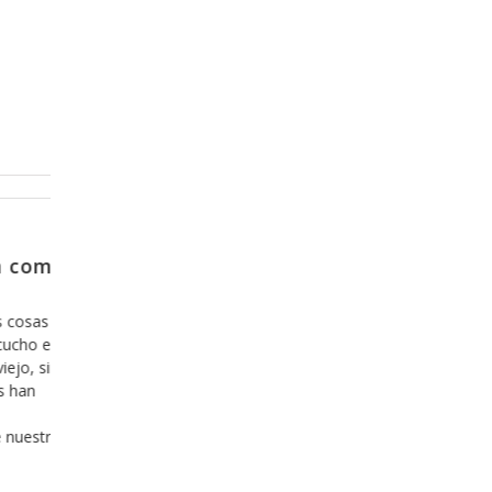
Diciembre 20, 2013
l
Y como es que se sale de la zona 
confort?
s que
Hoy en día nos hemos acostumbrado a lo cómodo,
 los
todo lo que es fácil y agradable y estamos incluso
de
dispuestos a invertir nuestro tiempo y nuestro dine
, lo
en ello, y hemos aprendido, desafortunadamente q
ionar
lo que es cómodo, fácil y agradable es bueno, aún
cuando esto sea una mentira. Hace ya algunos año
que hemos