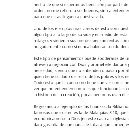
hecho de que si esperamos bendición por parte de
orden, no me refiero a ser buenos, sino a entender
para que estas lleguen a nuestra vida.
Uno de los ejemplos mas claros de esto son nuest
algún tipo a lo largo de su vida y en medio de est
milagro, y vienen a sus mentes pensamientos como g
holgadamente como si nunca hubieran tenido deud
Este tipo de pensamientos puede apoderarse de u
atreven a negociar con Dios y prometerle dar una g
necesidad, siendo que no entienden o pasan por a
quien tiene cuidado del resto de los pobres y los n
Todo esto que le cuento no tiene que ver con el h
ver que no entienden como es que funcionan las c
la historia de la creación, pocas personas usan el 
Regresando al ejemplo de las finanzas, la Biblia n
famosas que existen es la de Malaquías 3:10, que n
económicamente a Dios (en este caso a la iglesia do
dará garantía de que nunca le faltará que comer, e