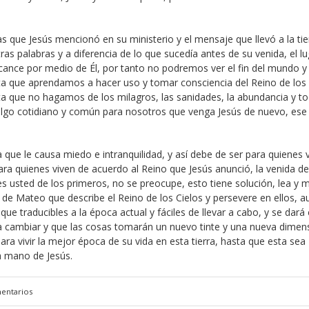
s que Jesús mencionó en su ministerio y el mensaje que llevó a la tie
tras palabras y a diferencia de lo que sucedía antes de su venida, el l
lcance por medio de Él, por tanto no podremos ver el fin del mundo y
ta que aprendamos a hacer uso y tomar consciencia del Reino de los 
sta que no hagamos de los milagros, las sanidades, la abundancia y t
 algo cotidiano y común para nosotros que venga Jesús de nuevo, ese 
ue le causa miedo e intranquilidad, y así debe de ser para quienes 
ra quienes viven de acuerdo al Reino que Jesús anunció, la venida de
es usted de los primeros, no se preocupe, esto tiene solución, lea y 
o de Mateo que describe el Reino de los Cielos y persevere en ellos, 
ue traducibles a la época actual y fáciles de llevar a cabo, y se dará
a cambiar y que las cosas tomarán un nuevo tinte y una nueva dimen
ra vivir la mejor época de su vida en esta tierra, hasta que esta sea
la mano de Jesús.
entarios