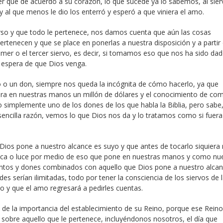
r que de acuerdo a su corazón, lo que sucede ya lo sabemos, al sier
ó y al que menos le dio los enterró y esperó a que viniera el amo.
so y que todo le pertenece, nos damos cuenta que aún las cosas
ertenecen y que se place en ponerlas a nuestra disposición y a partir
r o el tercer siervo, es decir, si tomamos eso que nos ha sido dad
 espera de que Dios venga.
o o un don, siempre nos queda la incógnita de cómo hacerlo, ya que
era en nuestras manos un millón de dólares y el conocimiento de co
e o simplemente uno de los dones de los que habla la Biblia, pero sabe
encilla razón, vemos lo que Dios nos da y lo tratamos como si fuera
Dios pone a nuestro alcance es suyo y que antes de tocarlo siquiera
fica o luce por medio de eso que pone en nuestras manos y como nu
lentos y dones combinados con aquello que Dios pone a nuestro alca
es serían ilimitadas, todo por tener la consciencia de los siervos de 
o y que el amo regresará a pedirles cuentas.
 de la importancia del establecimiento de su Reino, porque ese Reino
 sobre aquello que le pertenece, incluyéndonos nosotros, el día que