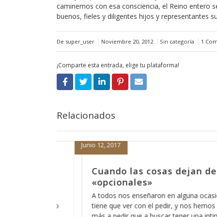
caminemos con esa consciencia, el Reino entero s
buenos, fieles y diligentes hijos y representantes 
De super_user
Noviembre 20, 2012
Sin categoría
1 Com
¡Comparte esta entrada, elige tu plataforma!
Relacionados
Septiembre 1, 2016
e ser
Dicen que las cosas ya no 
antes
sión que el orar
Últimamente he escuchado esa frase de “
emos acostumbrado
no son como antes”, lo irónico es que lo 
ntimidad con ese
la gente de mi generación y me hace sentir