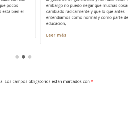
sas han
confundirle o hacerle sentir mal, por el contrar
s
hago con la intención de que aprenda a dimen
de nuestra
como es que
Leer más
a.
Los campos obligatorios están marcados con
*