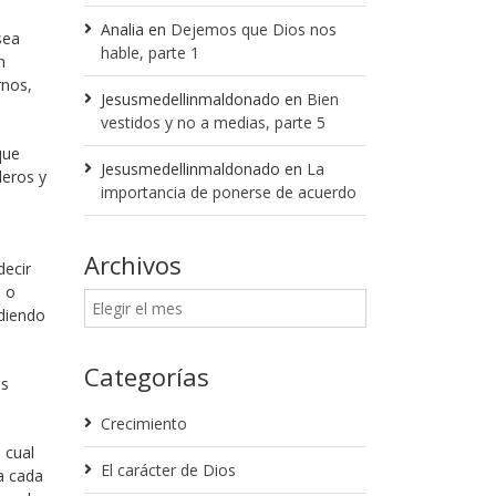
Analia
en
Dejemos que Dios nos
sea
hable, parte 1
n
rnos,
Jesusmedellinmaldonado
en
Bien
vestidos y no a medias, parte 5
que
Jesusmedellinmaldonado
en
La
deros y
importancia de ponerse de acuerdo
Archivos
decir
o o
ndiendo
Categorías
as
Crecimiento
 cual
El carácter de Dios
 a cada