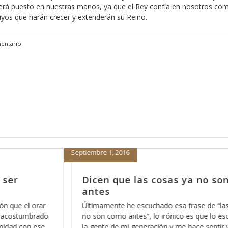
erá puesto en nuestras manos, ya que el Rey confía en nosotros co
suyos que harán crecer y extenderán su Reino.
entario
Enero 7, 2014
son como
La mejor manera de empezar e
2014, parte 6
las cosas ya
Una de las cosas que nos deben de quedar m
escucho entre
claras es que en el Reino de los Cielos no cab
 viejo, sin
sentimientos, y esto no se lo digo con el afán