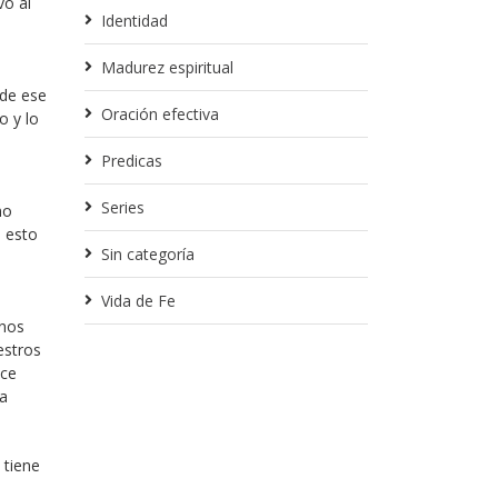
vo al
Identidad
Madurez espiritual
 de ese
Oración efectiva
o y lo
Predicas
Series
mo
, esto
Sin categoría
Vida de Fe
 nos
estros
nce
la
 tiene