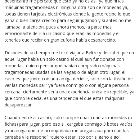
desencanto me percaté que esto ya no es así, ya que ni las
máquinas tragamonedas ni ninguna otra son de monedas ya,
todas tienen tarjetas electrónicas donde la gente recibe lo que
gana o bien carga crédito para seguir jugando y si antes no me
llamaba la atención, pues ahora menos, la parte mas
emocionante de ir a un casino que eran las monedas y el
tenerlas que recibir en gran euforia había desaparecido.
Después de un tiempo me tocó viajar a Belize y descubrí que en
aquel lugar había un solo casino el cual aun funcionaba con
monedas, quiero pensar que habían comprado máquinas
tragamonedas usadas de las Vegas o de algún otro lugar, el
caso es que junto con una amiga decidí ir, solo con la ilusión de
ver las monedas salir ya fuera conmigo o con alguna persona
cercana, ciertamente sería una experiencia única e irrepetible, ya
que como le decía, es una tendencia el que estas máquinas
desaparezcan.
Cuando entré al casino, solo compre unas cuantas monedas (o
fichas) para jugar, pero eso si, cargaba conmigo 3 botes vacíos
y mi amiga que me acompañaba me preguntaba para que los
cargaba y le respondí: “quiero estar listo por si gano algo”.