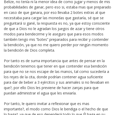
Belize, no tenía ni la menor idea de como jugar y menos de mis
probabilidades de ganar, pero eso si, estaba mas que preparado
en caso de que ganara, por eso llevaba 2 botes extras al que
necesitaba para cargar las monedas que gastaría, sé que se
preguntará si gané, la respuesta es no, ya que estoy consciente
de que a Dios no le agradan los juegos de azar y tiene otros
modos para bendecirme y le aseguro que para esos modos
también tengo mis “botes” preparados para recibir y contender
la bendición, ya que no me quiero perder por ningún momento
la bendición de Dios completa.
Por tanto es de suma importancia que antes de pensar en la
bendición tenemos que tener en que contender esa bendición
para que no se nos escape de las manos, tal como sucedería a
los reyes de la cita, donde podrían contener agua suficiente
para dar de beber a 3 ejércitos y sus animales si no llevaban en
que?, por ello Dios les previene de hacer zanjas para que
puedan administrar el agua que les enviaría.
Por tanto, le quiero invitar a reflexionar que es mas
importante?, el modo como Dios le bendiga o el hecho de que
lo haga?, ya que de eso dependerá todo lo que Él haga en su