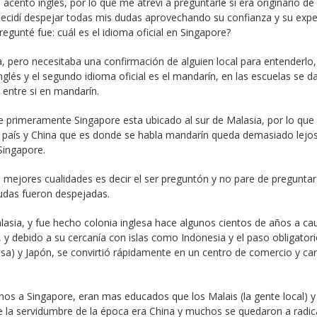
cento inglés, por lo que me atreví a preguntarle si era originario de
decidí despejar todas mis dudas aprovechando su confianza y su expe
egunté fue: cuál es el idioma oficial en Singapore?
 pero necesitaba una confirmación de alguien local para entenderlo,
inglés y el segundo idioma oficial es el mandarín, en las escuelas se d
 entre si en mandarín.
e primeramente Singapore esta ubicado al sur de Malasia, por lo que
se país y China que es donde se habla mandarín queda demasiado lej
Singapore.
mejores cualidades es decir el ser preguntón y no pare de preguntar
dudas fueron despejadas.
lasia, y fue hecho colonia inglesa hace algunos cientos de años a ca
 y debido a su cercanía con islas como Indonesia y el paso obligator
esa) y Japón, se convirtió rápidamente en un centro de comercio y ca
nos a Singapore, eran mas educados que los Malais (la gente local) y
e la servidumbre de la época era China y muchos se quedaron a radica