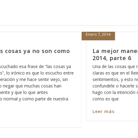
Enero 7, 2014
como
La mejor manera de empezar el
2014, parte 6
sas ya
Una de las cosas que nos deben de quedar mas qu
ho entre
claras es que en el Reino de los Cielos no caben los
, sin
sentimientos, y esto no se lo digo con el afán de
an
confundirle o hacerle sentir mal, por el contrario, lo
hago con la intención de que aprenda a dimensiona
estra
como es que
Leer más