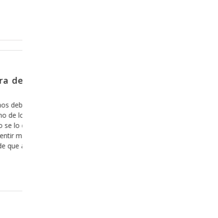
Diciembre 20, 2013
Y como es que se sale de la zona de
confort?
e
Hoy en día nos hemos acostumbrado a lo cómodo,
todo lo que es fácil y agradable y estamos incluso
dispuestos a invertir nuestro tiempo y nuestro dinero
en ello, y hemos aprendido, desafortunadamente que
r
lo que es cómodo, fácil y agradable es bueno, aún
cuando esto sea una mentira. Hace ya algunos años
que hemos
Leer más