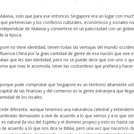
Malasia, solo que para ese entonces Singapore era un lugar con muc
 que pertenecían y los conflictos culturales, económicos y sociales n
independizar de Malasia y convertirse en un país/ciudad con un gobi
e la época.
apore no tiene identidad, tienen todas las ventajas del mundo occiden
nfluencia China por la gran cantidad de gente de esa nación que vive e
alais que les dan identidad, pero no se puede decir que son uno o qu
dioma que mas le acomoda, tener las costumbres que prefiera y hacer 
orque pude comprobar que Singapore es un territorio altamente volá
apital de las finanzas y del comercio es la gente extranjera que llega
entidad de los locales.
ucede diferente, aunque tenemos una naturaleza celestial y entende
mbrado demasiado a vivir de acuerdo a lo que vemos y a lo que se
 es natural (la voz del Espíritu y el dominio propio) y esto es hasta ci
de acuerdo a lo que nos dice la Biblia, pero una vez que
nacemos d