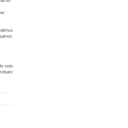
nal no
 se
cidimos
ensamos
do solo
rrebate