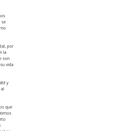
hos
o se
erno
tal, por
n la
e son
su vida
til y
 al
mos que
ntimos
erto
e