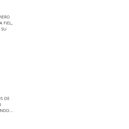
UIERO
 FIEL,
 SU
OS DE
N
ENDO….