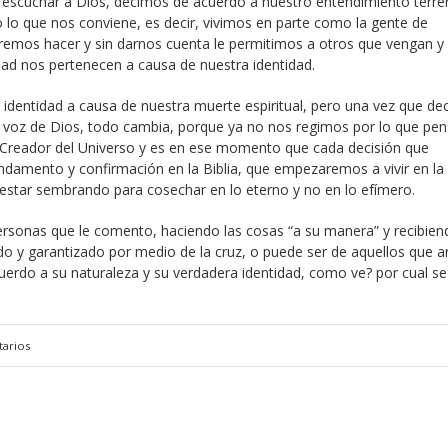
 escuchar a Dios, decimos de acuerdo a nuestro entendimiento terre
 lo que nos conviene, es decir, vivimos en parte como la gente de
emos hacer y sin darnos cuenta le permitimos a otros que vengan y
idad nos pertenecen a causa de nuestra identidad.
e identidad a causa de nuestra muerte espiritual, pero una vez que de
la voz de Dios, todo cambia, porque ya no nos regimos por lo que p
l Creador del Universo y es en ese momento que cada decisión que
damento y confirmación en la Biblia, que empezaremos a vivir en la
 estar sembrando para cosechar en lo eterno y no en lo efímero.
ersonas que le comento, haciendo las cosas “a su manera” y recibien
do y garantizado por medio de la cruz, o puede ser de aquellos que a
cuerdo a su naturaleza y su verdadera identidad, como ve? por cual se
arios