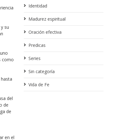
Identidad
riencia
Madurez espiritual
 y su
Oración efectiva
an
Predicas
 uno
Series
os como
Sin categoría
 hasta
Vida de Fe
usa del
io de
rga de
r en el