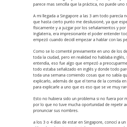
parece mas sencilla que la práctica, no puede uno s
A mi llegada a Singapore a las 3 am todo parecía 
que hasta cierto punto me desilusioné, ya que es
físicamente y a juzgar por los señalamientos y por
Inglaterra, era impresionante el poder entender tod
empezó cuando decidí empezar a hablar con las per
Como se lo comenté previamente en uno de los dev
toda la ciudad, pero en realidad no hablaba inglés,
entendía, eso fue algo que empezó a preocuparme
todo estaba señalizado en inglés y donde todo pa
toda una semana comiendo cosas que no sabía que 
explicarlo, además de que el tema de la comida en 
para explicarle a uno que es eso que se ve muy ra
Esto no hubiera sido un problema si no fuera por 
por lo que no tuve mucha oportunidad de repetir aq
pronunciar sus nombres.
a los 3 o 4 días de estar en Singapore, conocí a un