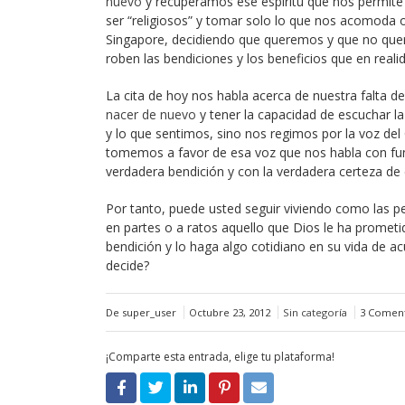
nuevo
y recuperamos ese espíritu que nos permite
ser “religiosos” y tomar solo lo que nos acomoda o
Singapore, decidiendo que queremos y que no quer
roben las bendiciones y los beneficios que en real
La cita de hoy nos habla acerca de nuestra falta d
nacer de nuevo
y tener la capacidad de escuchar 
y lo que sentimos, sino nos regimos por la voz de
tomemos a favor de esa voz que nos habla con fun
verdadera bendición y con la verdadera certeza de
Por tanto, puede usted seguir viviendo como las p
en partes o a ratos aquello que Dios le ha prometi
bendición y lo haga algo cotidiano en su vida de a
decide?
De super_user
Octubre 23, 2012
Sin categoría
3 Coment
¡Comparte esta entrada, elige tu plataforma!