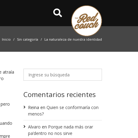
Inicio
Sin categoría
La naturaleza de nuestra identidad
 atraía
ro
Comentarios recientes
 pero
Reina
en
Quien se conformaría con
menos?
cuando
Alvaro
en
Porque nada más orar
pa’dentro no nos sirve
empre