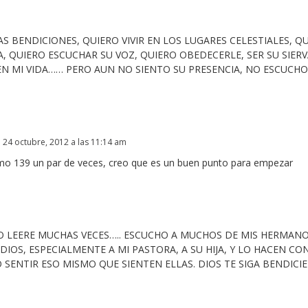
S BENDICIONES, QUIERO VIVIR EN LOS LUGARES CELESTIALES, Q
A, QUIERO ESCUCHAR SU VOZ, QUIERO OBEDECERLE, SER SU SIERVA
N MI VIDA…… PERO AUN NO SIENTO SU PRESENCIA, NO ESCUCHO
24 octubre, 2012 a las 11:14 am
almo 139 un par de veces, creo que es un buen punto para empezar
LO LEERE MUCHAS VECES….. ESCUCHO A MUCHOS DE MIS HERMAN
 DIOS, ESPECIALMENTE A MI PASTORA, A SU HIJA, Y LO HACEN CO
SENTIR ESO MISMO QUE SIENTEN ELLAS. DIOS TE SIGA BENDICI