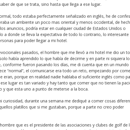
aber de que se trata, sino hasta que llega a ese lugar.
normal, todo estaba perfectamente señalizado en inglés, he de confes
peraba un ambiente un poco mas oriental y menos occidental, de hec
 los anuncios, podría estar en cualquier ciudad de Estados Unidos o
o a donde se lleva la expectativa de todo lo contrario, lo interesante
sonas para poder llegar a mi hotel.
ocionales pasados, el hombre que me llevó a mi hotel me dio un to
 solo había aprendido lo que había de decirme y en parte ni siquiera lo
, conforme fueron pasando los días, me di cuenta que en un mundo
rece “normal”, el comunicarse era todo un reto, empezando por come
eran, porque en realidad nadie hablaba el suficiente inglés como p
ese lugar es tan variado y hay tanto que comer que no tienen la paci
ro y que esta uno a punto de meterse a la boca.
mi curiosidad, durante una semana me dediqué a comer cosas diferen
uellos platillos que si me gustaban, porque a parte no creo poder
 hombre que es el presidente de las asociaciones y clubes de golf de la