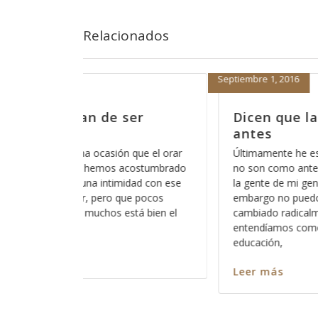
Relacionados
Septiembre 1, 2016
er
Dicen que las cosas ya no son 
antes
ue el orar
Últimamente he escuchado esa frase de “las co
costumbrado
no son como antes”, lo irónico es que lo escuc
ad con ese
la gente de mi generación y me hace sentir viejo
 pocos
embargo no puedo negar que muchas cosas h
á bien el
cambiado radicalmente y que lo que antes
entendíamos como normal y como parte de nu
educación,
Leer más