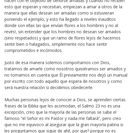
hacen con el objetivo de sentirse amadas y cuando no reciben
esto que esperan y necesitan, empiezan a amar a otros de la
manera que ellas desean ser amadas como si estuvieran
poniendo el ejemplo, y esto ha llegado a niveles inauditos
donde son ellas las que envían flores a los hombres y no al
revés!, sin entender que los hombres no desean ser amados
(sino respetados) y que un ramo de flores lejos de hacernos
sentir bien o halagados, simplemente nos hace sentir
comprometidos e incómodos.
Justo de esa manera solemos comportarnos con Dios,
tratamos de amarle como nosotros quisiéramos ser amados y
no tomamos en cuenta que Él previamente nos dejó un manual
por escrito con todo aquello que espera de nosotros y como
será nuestra relación si decidimos obedecerle.
Muchas personas lejos de conocer a Dios, se aprenden ciertas
frases de la Biblia que les acomodan, el Salmo 23 no es una
excepción, creo que la mayoría de las personas se sabe el
famoso “el Señor es mi Pastor y nada me faltará”, pero creo
que no me equivoco al asegurar que la gran mayoría patina si
les preguntamos que sigue de ahí!, por que? porque no es