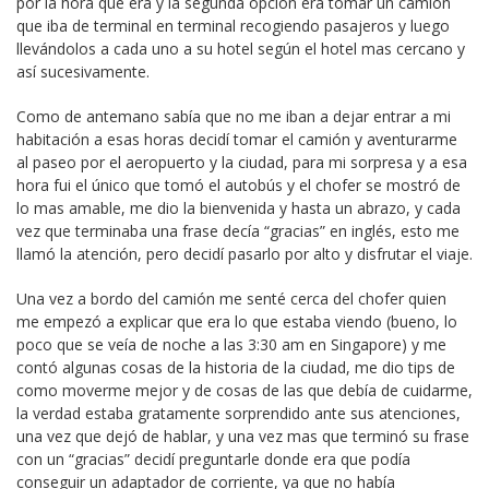
por la hora que era y la segunda opción era tomar un camión
que iba de terminal en terminal recogiendo pasajeros y luego
llevándolos a cada uno a su hotel según el hotel mas cercano y
así sucesivamente.
Como de antemano sabía que no me iban a dejar entrar a mi
habitación a esas horas decidí tomar el camión y aventurarme
al paseo por el aeropuerto y la ciudad, para mi sorpresa y a esa
hora fui el único que tomó el autobús y el chofer se mostró de
lo mas amable, me dio la bienvenida y hasta un abrazo, y cada
vez que terminaba una frase decía “gracias” en inglés, esto me
llamó la atención, pero decidí pasarlo por alto y disfrutar el viaje.
Una vez a bordo del camión me senté cerca del chofer quien
me empezó a explicar que era lo que estaba viendo (bueno, lo
poco que se veía de noche a las 3:30 am en Singapore) y me
contó algunas cosas de la historia de la ciudad, me dio tips de
como moverme mejor y de cosas de las que debía de cuidarme,
la verdad estaba gratamente sorprendido ante sus atenciones,
una vez que dejó de hablar, y una vez mas que terminó su frase
con un “gracias” decidí preguntarle donde era que podía
conseguir un adaptador de corriente, ya que no había