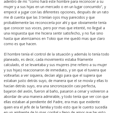
adentro de mi: “como hará este hombre para reconocer a su
mujer y a sus hijas en un mercado o en un lugar concurrido”, y
empecé a jugar con las diferentes opciones, después de un rato
me di cuenta que las 3 tenían ojos muy parecidos y que
probablemente las reconocería por ahí y que obviamente tenía
que conocer sus voces, pero por mas que intenté, no llegué a
una respuesta que me hiciera sentir satisfecho, y no fue sino
hasta que aterrizamos en Tokio que me quedó mas que claro
como es que hacen.
El hombre tenía el control de la situación y además lo tenía todo
planeado, es decir, cada movimiento estaba fríamente
calculado, el se levantaba y sus mujeres (me refiero a su mujer
y sus hijas) reaccionaron de inmediato, y sin que el tuviera que
voltearlas a ver siquiera, decían algo para que el supiera que
estaban justo detrás suyo, de manera que el se movía y ellas lo
hacían detrás suyo, era una sincronización casi perfecta,
bajaron del avión, fueron al baño, pasaron a cenar y volvieron a
abordar de una manera admirable, y todo tenía que ver con que
ellas estaban al pendiente del Padre, era mas que evidente
quien era el jefe de la familia y todo esto que le cuento sucedía
en un ambiente de lo mas cordial y lleno de amor que he visto,