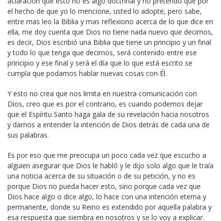
aclaración que esto no es algo doctrinal y no pretendo que por
el hecho de que yo lo mencione, usted lo adopte, pero sabe,
entre mas leo la Biblia y mas reflexiono acerca de lo que dice en
ella, me doy cuenta que Dios no tiene nada nuevo que decirnos,
es decir, Dios escribió una Biblia que tiene un principio y un final
y todo lo que tenga que decirnos, será contenido entre ese
principio y ese final y será el día que lo que está escrito se
cumpla que podamos hablar nuevas cosas con Él.
Y esto no crea que nos limita en nuestra comunicación con
Dios, creo que es por el contrario, es cuando podemos dejar
que el Espíritu Santo haga gala de su revelación hacia nosotros
y darnos a entender la intención de Dios detrás de cada una de
sus palabras.
Es por eso que me preocupa un poco cada vez que escucho a
alguien asegurar que Dios le habló y le dijo solo algo que le traía
una noticia acerca de su situación o de su petición, y no es
porque Dios no pueda hacer esto, sino porque cada vez que
Dios hace algo o dice algo, lo hace con una intención eterna y
permanente, donde su Reino es extendido por aquella palabra y
esa respuesta que siembra en nosotros y se lo voy a explicar.