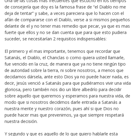
Una de las cosas mas frecuentes que escucho en los tiempos
de consejería que doy es la famosa frase de “el Diablo no me
deja de tentar” y sabe, a veces pareciera que lo hacen con el
afán de compararse con el Diablo, verse a si mismos pequeños
delante de el y no tener mas remedio que pecar, ya que es mas
fuerte que ellos y no se dan cuenta que para que esto pudiera
suceder, se necesitarían 2 requisitos indispensables:
El primero y el mas importante, tenemos que recordar que
Satanás, el Diablo, el Chanclas o como quiera usted llamarle,
fue vencido en la cruz, de manera que ya no tiene ningún tipo
de autoridad sobre la tierra, ni sobre nosotros, a menos que
decidamos dársela, ante esto Dios ya no puede hacer nada, es
decir, Jesús venció a Satanás para que pudiéramos vivir una vida
gloriosa, pero también nos dio un libre albedrío para decidir
sobre aquello que queremos y esperamos para nuestra vida, de
modo que si nosotros decidimos darle entrada a Satanás a
nuestra mente y nuestro corazón, pues ahí si que Dios no
puede hacer mas que prevenirnos, ya que siempre respetará
nuestra decisión.
Y segundo y que es aquello de lo que quiero hablarle esta