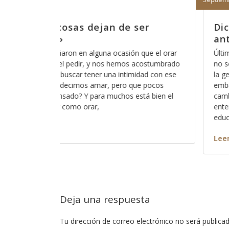
er
Dicen que las cosas ya no son
antes
que el orar
Últimamente he escuchado esa frase de “las c
acostumbrado
no son como antes”, lo irónico es que lo escu
dad con ese
la gente de mi generación y me hace sentir viej
e pocos
embargo no puedo negar que muchas cosas h
tá bien el
cambiado radicalmente y que lo que antes
entendíamos como normal y como parte de nu
educación,
Leer más
Deja una respuesta
Tu dirección de correo electrónico no será publicad