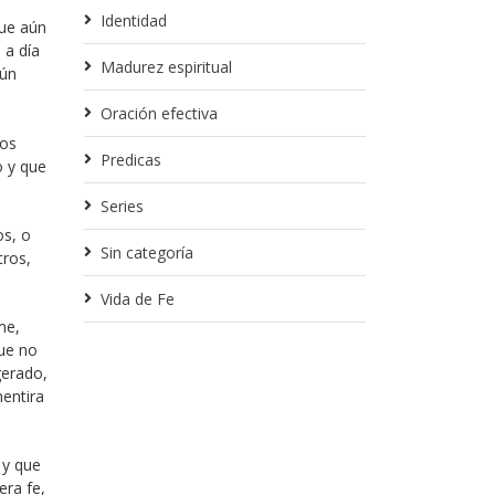
Identidad
que aún
 a día
Madurez espiritual
aún
Oración efectiva
nos
Predicas
o y que
Series
os, o
Sin categoría
tros,
Vida de Fe
me,
que no
gerado,
mentira
 y que
era fe,