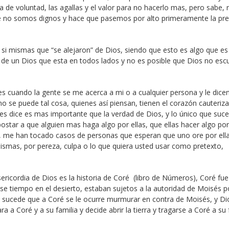
 de voluntad, las agallas y el valor para no hacerlo mas, pero sabe, 
e no somos dignos y hace que pasemos por alto primeramente la pre
si mismas que “se alejaron” de Dios, siendo que esto es algo que es 
s de un Dios que esta en todos lados y no es posible que Dios no esc
es cuando la gente se me acerca a mi o a cualquier persona y le dicen
o se puede tal cosa, quienes así piensan, tienen el corazón cauteriz
les dice es mas importante que la verdad de Dios, y lo único que suce
ostar a que alguien mas haga algo por ellas, que ellas hacer algo por
r, me han tocado casos de personas que esperan que uno ore por ella
ismas, por pereza, culpa o lo que quiera usted usar como pretexto,
ricordia de Dios es la historia de Coré (libro de Números), Coré fue
 tiempo en el desierto, estaban sujetos a la autoridad de Moisés p
 y sucede que a Coré se le ocurre murmurar en contra de Moisés, y Di
 a Coré y a su familia y decide abrir la tierra y tragarse a Coré a su 