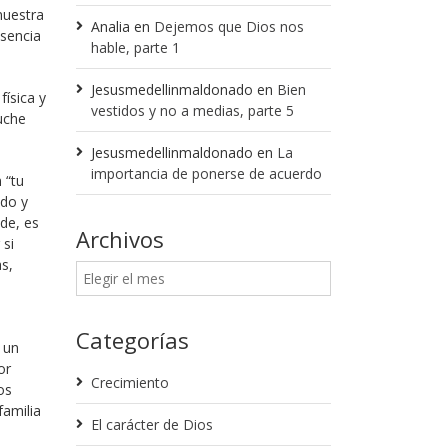
nuestra
Analia
en
Dejemos que Dios nos
sencia
hable, parte 1
Jesusmedellinmaldonado
en
Bien
física y
vestidos y no a medias, parte 5
uche
Jesusmedellinmaldonado
en
La
importancia de ponerse de acuerdo
 “tu
ado y
de, es
Archivos
 si
s,
Categorías
 un
or
Crecimiento
os
familia
El carácter de Dios