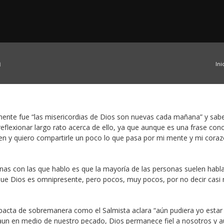
a
Ini
mente fue “las misericordias de Dios son nuevas cada mañana” y sabe
flexionar largo rato acerca de ello, ya que aunque es una frase cono
n y quiero compartirle un poco lo que pasa por mi mente y mi coraz
sonas con las que hablo es que la mayoría de las personas suelen habl
que Dios es omnipresente, pero pocos, muy pocos, por no decir casi 
mpacta de sobremanera como el Salmista aclara “aún pudiera yo estar 
e aun en medio de nuestro pecado, Dios permanece fiel a nosotros y 