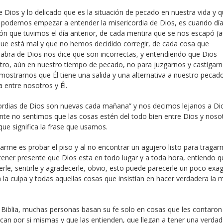
 Dios y lo delicado que es la situación de pecado en nuestra vida y 
 podemos empezar a entender la misericordia de Dios, es cuando día
n que tuvimos el día anterior, de cada mentira que se nos escapó (
que está mal y que no hemos decidido corregir, de cada cosa que
labra de Dios nos dice que son incorrectas, y entendiendo que Dios
tro, aún en nuestro tiempo de pecado, no para juzgarnos y castigar
mostrarnos que Él tiene una salida y una alternativa a nuestro pecad
 entre nosotros y Él.
cordias de Dios son nuevas cada mañana” y nos decimos lejanos a Di
nte no sentimos que las cosas estén del todo bien entre Dios y noso
ue significa la frase que usamos.
rme es probar el piso y al no encontrar un agujero listo para tragar
l tener presente que Dios esta en todo lugar y a toda hora, entiendo 
verle, sentirle y agradecerle, obvio, esto puede parecerle un poco exa
la culpa y todas aquellas cosas que insistían en hacer verdadera la 
Biblia, muchas personas basan su fe solo en cosas que les contaron
fican por si mismas y que las entienden, que llegan a tener una verdad