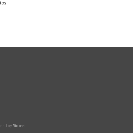
tos
gned by
Bioxnet