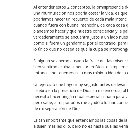
Al entender estos 2 conceptos, la omnipresencia de
una murmuración nos podría costar la vida, es que
podríamos hacer un recuento de cada mala intenció
cuando fuera con buena intención), de cada cosa 
planeamos hacer y que nuestra consciencia y la pa
verdaderamente se encuentra justo a un lado nues
como si fuera un gendarme, por el contrario, para 
lo único que no desea es que la culpa se interponga
Si alguna vez hemos usado la frase de “las miseri
bien sentimos culpa al pensar en Dios, o simpleme
entonces no tenemos ni la mas mínima idea de lo q
Un ejercicio que hago muy seguido antes de levanta
celebro en la presencia de Dios su misericordia, a
necesito hacer ningún ritual especial ni nada para 
pero sabe, a mi por años me ayudó a luchar contra 
de mi separación de Dios.
Es tan importante que entendamos las cosas de la 
alguien mas les dijo, pero no es hasta que las veri