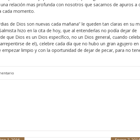
 una relación mas profunda con nosotros que sacarnos de apuros a 
n a cada momento.
ordias de Dios son nuevas cada mañana” le queden tan claras en su m
mista hizo en la cita de hoy, que al entenderlas no podía dejar de
uerde que Dios es un Dios específico, no un Dios general, cuando celeb
arrepentirse de el), celebre cada día que no hubo un gran agujero en 
 empezar limpio y con la oportunidad de dejar de pecar, para no ten
mentario
Enero 7, 2014