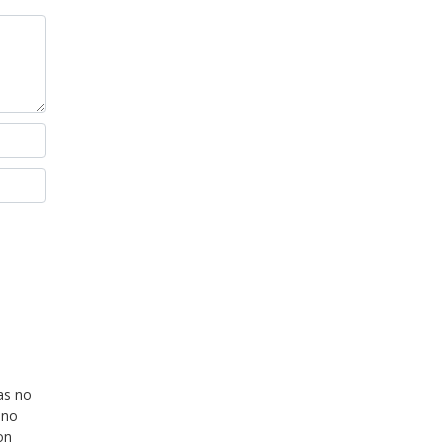
as no
ino
on