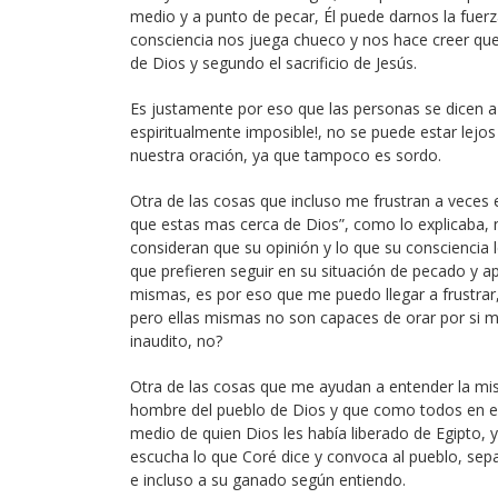
medio y a punto de pecar, Él puede darnos la fuerza
consciencia nos juega chueco y nos hace creer qu
de Dios y segundo el sacrificio de Jesús.
Es justamente por eso que las personas se dicen a 
espiritualmente imposible!, no se puede estar lejo
nuestra oración, ya que tampoco es sordo.
Otra de las cosas que incluso me frustran a veces 
que estas mas cerca de Dios”, como lo explicaba, n
consideran que su opinión y lo que su consciencia 
que prefieren seguir en su situación de pecado y ap
mismas, es por eso que me puedo llegar a frustra
pero ellas mismas no son capaces de orar por si m
inaudito, no?
Otra de las cosas que me ayudan a entender la mise
hombre del pueblo de Dios y que como todos en ese
medio de quien Dios les había liberado de Egipto,
escucha lo que Coré dice y convoca al pueblo, separa
e incluso a su ganado según entiendo.