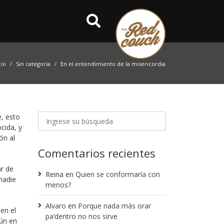
cio
Sin categoría
En el entendimiento de la misericordia
, esto
cida, y
ón al
Comentarios recientes
ar de
Reina
en
Quien se conformaría con
nadie
menos?
Alvaro
en
Porque nada más orar
en el
pa’dentro no nos sirve
aún en