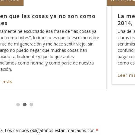
 como
La mejor manera de empezar el
2014, parte 6
osas ya
Una de las cosas que nos deben de quedar mas qu
cho entre
claras es que en el Reino de los Cielos no caben lo
o, sin
sentimientos, y esto no se lo digo con el afán de
an
confundirle o hacerle sentir mal, por el contrario, lo
hago con la intención de que aprenda a dimensiona
estra
como es que
Leer más
a.
Los campos obligatorios están marcados con
*