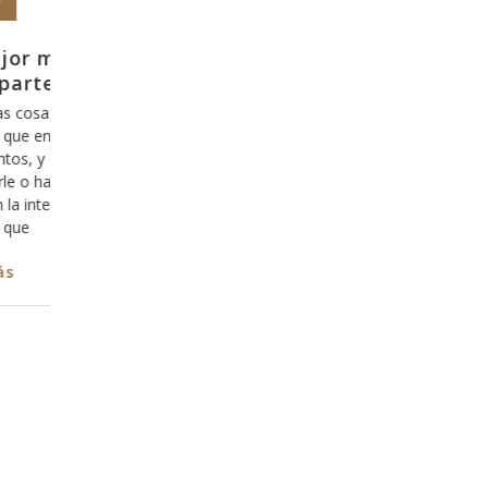
Y como es que se sale de la zona de
confort?
e
Hoy en día nos hemos acostumbrado a lo cómodo,
s
todo lo que es fácil y agradable y estamos incluso
dispuestos a invertir nuestro tiempo y nuestro dinero
en ello, y hemos aprendido, desafortunadamente que
r
lo que es cómodo, fácil y agradable es bueno, aún
cuando esto sea una mentira. Hace ya algunos años
que hemos
Leer más