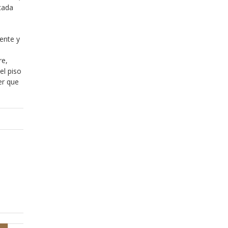
cada
ente y
re,
el piso
er que
Diciembre 20, 2013