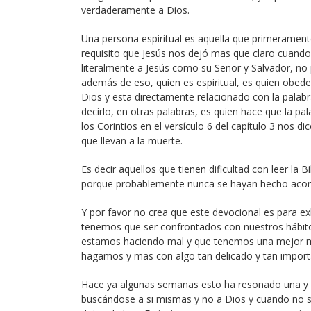
verdaderamente a Dios.
Una persona espiritual es aquella que primeramente
requisito que Jesús nos dejó mas que claro cuand
literalmente a Jesús como su Señor y Salvador, no p
además de eso, quien es espiritual, es quien obedec
Dios y esta directamente relacionado con la palabra
decirlo, en otras palabras, es quien hace que la pal
los Corintios en el versículo 6 del capítulo 3 nos d
que llevan a la muerte.
Es decir aquellos que tienen dificultad con leer la 
porque probablemente nunca se hayan hecho acompa
Y por favor no crea que este devocional es para exh
tenemos que ser confrontados con nuestros hábito
estamos haciendo mal y que tenemos una mejor ma
hagamos y mas con algo tan delicado y tan import
Hace ya algunas semanas esto ha resonado una y ot
buscándose a si mismas y no a Dios y cuando no se