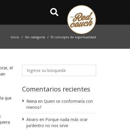
Inicio
Sin categoría
El concepto de espiritualidad
rar, el
han
Comentarios recientes
la que
Reina
en
Quien se conformaría con
menos?
s
Alvaro
en
Porque nada más orar
quiera
pa’dentro no nos sirve