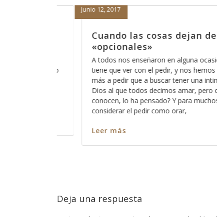
Septiembre 1, 2016
de ser
Dicen que las cosas ya no 
antes
sión que el orar
Últimamente he escuchado esa frase de “
emos acostumbrado
no son como antes”, lo irónico es que lo
intimidad con ese
la gente de mi generación y me hace senti
ro que pocos
embargo no puedo negar que muchas co
os está bien el
cambiado radicalmente y que lo que ant
entendíamos como normal y como parte
educación,
Leer más
Deja una respuesta