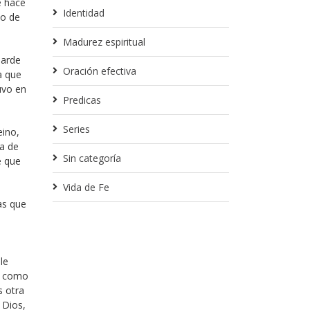
e hace
Identidad
to de
Madurez espiritual
larde
Oración efectiva
a que
uvo en
Predicas
Series
eino,
ia de
Sin categoría
e que
Vida de Fe
as que
le
te como
s otra
 Dios,