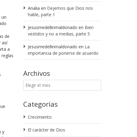
Analia
en
Dejemos que Dios nos
hable, parte 1
s un
sado
Jesusmedellinmaldonado
en
Bien
vestidos y no a medias, parte 5
as de
 así
Jesusmedellinmaldonado
en
La
arta a
importancia de ponerse de acuerdo
e reglas
Archivos
s
Categorías
que
Crecimiento
El carácter de Dios
n y