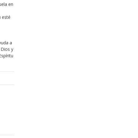
sela en
u esté
ayuda a
 Dios y
spíritu