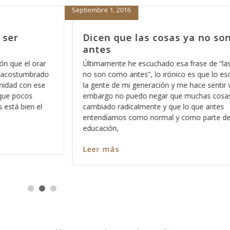
Enero 7, 2014
son como
La mejor manera de empezar 
2014, parte 6
las cosas ya
Una de las cosas que nos deben de quedar 
 escucho entre
claras es que en el Reino de los Cielos no cab
r viejo, sin
sentimientos, y esto no se lo digo con el afá
sas han
confundirle o hacerle sentir mal, por el contrar
es
hago con la intención de que aprenda a dime
 de nuestra
como es que
Leer más