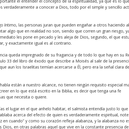
ortante el entender el concepto de la espiritualidad, ya que es lo qu
os verdaderamente a conocer a Dios, todo por el simple y sencillo ac
lgo íntimo, las personas juran que pueden engañar a otros haciendo a
tar algo que en realidad no son, siendo que corren un gran riesgo, y
mediato les pone en pecado y les aleja de Dios, segundo, el que est
ar, y exactamente igual es al contrario.
ncia queda impregnado de su fragancia y de todo lo que hay en su R
tulo 33 del libro de éxodo que describe a Moisés al salir de la presenc
ue aun los Israelitas temían acercarse a Él, pero era la señal clara d
 habla están a nuestro alcance, no tienen ningún requisito especial m
reer en lo que está escrito en la Biblia, es decir que tenga una fe
as que necesita o quiere.
s el lugar en el que anhelo habitar, el salmista entendía justo lo que 
hablaba acerca del efecto de quien es verdaderamente espiritual, no
vez en cuando” y como su corazón refleja alabanza, y la alabanza no e
 Dios, en otras palabras aquel que vive en la constante presencia de