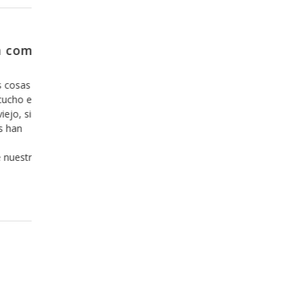
Diciembre 20, 2013
el
Y como es que se sale de la zona
confort?
mas que
Hoy en día nos hemos acostumbrado a lo cómod
en los
todo lo que es fácil y agradable y estamos incluso
n de
dispuestos a invertir nuestro tiempo y nuestro di
io, lo
en ello, y hemos aprendido, desafortunadamente
nsionar
lo que es cómodo, fácil y agradable es bueno, aú
cuando esto sea una mentira. Hace ya algunos a
que hemos
Leer más