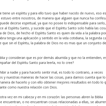
 tiene un espíritu y para ello tuvo que haber
nacido de nuevo
, eso e
o estuvo entre nosotros, de manera que alguien que nunca ha confe
uede decirse espiritual, ya que no posee lo indispensable para serlo,
e al Espíritu Santo, y sucede que el Espíritu Santo solo habla las cos
 de Dios, de hecho el Espíritu Santo es quien da vida a la palabra por
abra tenga una aplicación y sentido en la vida cotidiana, la segunda c
ice que sin el Espíritu, la palabra de Dios no es mas que un conjunto d
Biblia y consideran que es por demás aburrida y que no la entienden, e
ñar del Espíritu Santo para leerla, no lo cree?
ibir a nadie y para hacerlo sentir mal, es todo lo contrario, a veces
s y nuestras maneras de hacer las cosas, para darnos cuenta que lo
nera de hacerlo y con ello obtener mejores resultados en todo lo 
ante como nuestra relación con Dios.
ra vez en mi cabeza y en mi corazón: las personas abren la Biblia
 encuentran, o no encuentran cosas relacionadas a ellas, se aburre