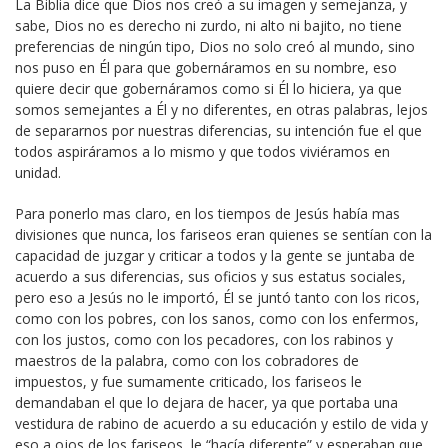
La Biblia dice que Dios nos creó a su imagen y semejanza, y
sabe, Dios no es derecho ni zurdo, ni alto ni bajito, no tiene
preferencias de ningún tipo, Dios no solo creó al mundo, sino
nos puso en Él para que gobernáramos en su nombre, eso
quiere decir que gobernáramos como si Él lo hiciera, ya que
somos semejantes a Él y no diferentes, en otras palabras, lejos
de separarnos por nuestras diferencias, su intención fue el que
todos aspiráramos a lo mismo y que todos viviéramos en
unidad.
Para ponerlo mas claro, en los tiempos de Jesús había mas
divisiones que nunca, los fariseos eran quienes se sentían con la
capacidad de juzgar y criticar a todos y la gente se juntaba de
acuerdo a sus diferencias, sus oficios y sus estatus sociales,
pero eso a Jesús no le importó, Él se juntó tanto con los ricos,
como con los pobres, con los sanos, como con los enfermos,
con los justos, como con los pecadores, con los rabinos y
maestros de la palabra, como con los cobradores de
impuestos, y fue sumamente criticado, los fariseos le
demandaban el que lo dejara de hacer, ya que portaba una
vestidura de rabino de acuerdo a su educación y estilo de vida y
eso a ojos de los fariseos le “hacía diferente” y esperaban que