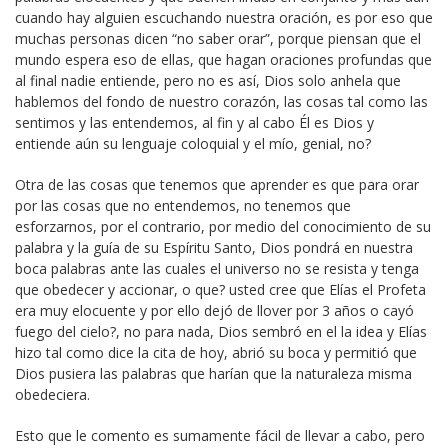
cuando hay alguien escuchando nuestra oración, es por eso que
muchas personas dicen “no saber orar”, porque piensan que el
mundo espera eso de ellas, que hagan oraciones profundas que
al final nadie entiende, pero no es así, Dios solo anhela que
hablemos del fondo de nuestro corazón, las cosas tal como las
sentimos y las entendemos, al fin y al cabo Él es Dios y
entiende aún su lenguaje coloquial y el mío, genial, no?
Otra de las cosas que tenemos que aprender es que para orar
por las cosas que no entendemos, no tenemos que
esforzarnos, por el contrario, por medio del conocimiento de su
palabra y la guía de su Espíritu Santo, Dios pondrá en nuestra
boca palabras ante las cuales el universo no se resista y tenga
que obedecer y accionar, o que? usted cree que Elías el Profeta
era muy elocuente y por ello dejó de llover por 3 años o cayó
fuego del cielo?, no para nada, Dios sembró en el la idea y Elías
hizo tal como dice la cita de hoy, abrió su boca y permitió que
Dios pusiera las palabras que harían que la naturaleza misma
obedeciera.
Esto que le comento es sumamente fácil de llevar a cabo, pero