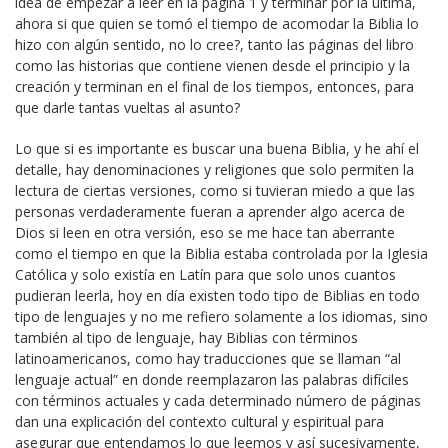
idea de empezar a leer en la página 1 y terminar por la última,
ahora si que quien se tomó el tiempo de acomodar la Biblia lo
hizo con algún sentido, no lo cree?, tanto las páginas del libro
como las historias que contiene vienen desde el principio y la
creación y terminan en el final de los tiempos, entonces, para
que darle tantas vueltas al asunto?
Lo que si es importante es buscar una buena Biblia, y he ahí el
detalle, hay denominaciones y religiones que solo permiten la
lectura de ciertas versiones, como si tuvieran miedo a que las
personas verdaderamente fueran a aprender algo acerca de
Dios si leen en otra versión, eso se me hace tan aberrante
como el tiempo en que la Biblia estaba controlada por la Iglesia
Católica y solo existía en Latín para que solo unos cuantos
pudieran leerla, hoy en día existen todo tipo de Biblias en todo
tipo de lenguajes y no me refiero solamente a los idiomas, sino
también al tipo de lenguaje, hay Biblias con términos
latinoamericanos, como hay traducciones que se llaman “al
lenguaje actual” en donde reemplazaron las palabras difíciles
con términos actuales y cada determinado número de páginas
dan una explicación del contexto cultural y espiritual para
asegurar que entendamos lo que leemos y así sucesivamente,