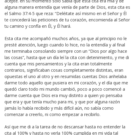
acepté. en su momento solo sabía que esta cita era mía y de
alguna manera entendía que venía de parte de Dios, esta cita es
el Salmo 37:4-5 que reza: “Deléitate así mismo en el Señor y Él
te concederá las peticiones de tu corazón, encomienda al Señor
tu camino y confía en Él, y Él hará.
Esta cita me acompañó muchos años, ya que al principio no le
presté atención, luego cuando lo hice, no la entendía y al final
me terminaba consolando siempre con un “Dios por algo hace
las cosas”, hasta que un día leí la cita con detenimiento, y me di
cuenta que mis pensamientos y la cita eran totalmente
contrarios, significaban cosas completamente distintas, eran
opuestas el uno al otro y en resumidas cuentas Dios anhelaba
darme todo aquello que pusiera en mi corazón, y el día que me
quedó claro todo mi mundo cambió, poco a poco comencé a
darme cuenta que Dios era muy distinto a quien yo pensaba
que era y que tenía mucho para mi, y que por alguna razón
jamás lo había recibido y más difícil aún, no sabía como
comenzar a creerlo, ni como empezar a recibirlo.
Así que me di a la tarea de no descansar hasta no entender la
cita al 100% y hasta no verla 100% cumplida en mi vida tal