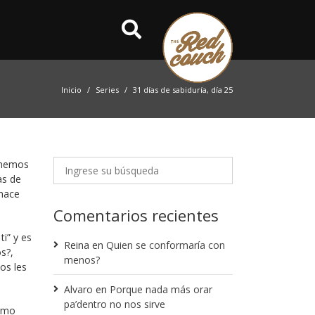
Inicio
Series
31 días de sabiduría, día 25
tenemos
as de
 hace
Comentarios recientes
i” y es
Reina
en
Quien se conformaría con
s?,
menos?
os les
Alvaro
en
Porque nada más orar
pa’dentro no nos sirve
como