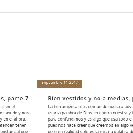
Septiembre 8, 2017
s, parte 6
Bien vestidos y no a medias, 
versario es el
La paz para muchos es la ausencia de probl
 y tergiversarla
en realidad eso se llama tranquilidad y es al
o el tiempo,
realidad no tiene que ver con la fe, pues d
o verdadero,
de factores internos, de acuerdo a lo que s
ra de Dios
parte de Dios y de lo que dice la Biblia, la pa