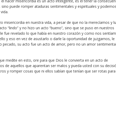
 hacer misericordia es un acto inteligente, es el tener la consecuen
, sino puede romper ataduras sentimentales y espirituales y podemo
vida.
 hizo misericordia en nuestra vida, a pesar de que no la merecíamos y 
n acto “lindo” y no hizo un acto “bueno”, sino que se puso en nuestros
 le fue revelado lo que había en nuestro corazón y como nos sentíam
llo y eso en vez de asustarlo o darle la oportunidad de juzgarnos, le 
o pecado, su acto fue un acto de amor, pero no un amor sentimental
que medite en esto, ore para que Dios le convierta en un acto de
tos de aquellos que aparentan ser malos y pueda usted con su decisi
tros y romper cosas que ni ellos sabían que tenían que ser rotas para