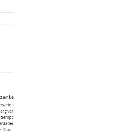
Abril 5, 2017
parte 5
El efecto del Espíritu de Dios en
nosotros, parte 16
emas, pero
go que en
Una de las cosas que debemos de tener claras e
epende 100%
nuestra relación con Dios es que no hay nada qu
abemos de
cambiar en nosotros, pues somos parte de la cr
z no
perfecta de Dios, es decir, somos hechos a su i