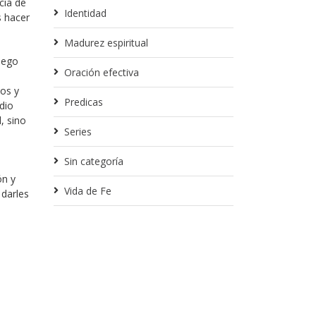
cia de
Identidad
s hacer
Madurez espiritual
luego
Oración efectiva
os y
Predicas
dio
, sino
Series
Sin categoría
ón y
Vida de Fe
 darles