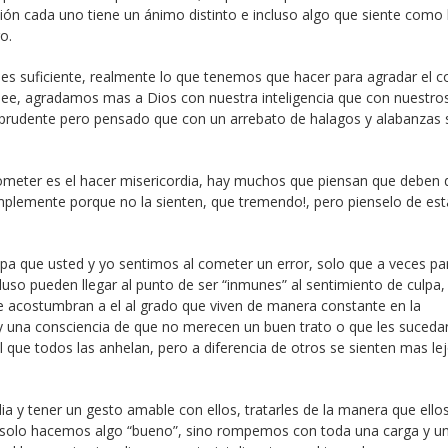
ción cada uno tiene un ánimo distinto e incluso algo que siente com
o.
es suficiente, realmente lo que tenemos que hacer para agradar el 
o lee, agradamos mas a Dios con nuestra inteligencia que con nuestro
prudente pero pensado que con un arrebato de halagos y alabanzas 
meter es el hacer misericordia, hay muchos que piensan que deben 
implemente porque no la sienten, que tremendo!, pero pienselo de est
pa que usted y yo sentimos al cometer un error, solo que a veces pa
luso pueden llegar al punto de ser “inmunes” al sentimiento de culpa
 se acostumbran a el al grado que viven de manera constante en la
ay una consciencia de que no merecen un buen trato o que les suceda
 que todos las anhelan, pero a diferencia de otros se sienten mas le
ia y tener un gesto amable con ellos, tratarles de la manera que ello
o solo hacemos algo “bueno”, sino rompemos con toda una carga y u