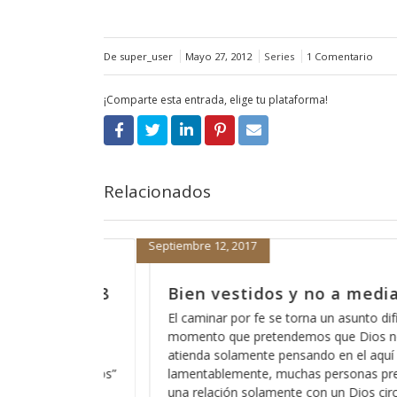
De super_user
Mayo 27, 2012
Series
1 Comentario
¡Comparte esta entrada, elige tu plataforma!
Relacionados
Septiembre 11, 2017
dias, parte 7
Bien vestidos y no a media
ifícil en el
La herramienta más común de nuestro ad
s nos ayude y nos
usar la palabra de Dios en contra nuestra
uí y en el ahora,
para confundirnos y es algo que usa tod
 pretenden tener
pues nos hace creer que creemos en alg
circunstancial que
pero en realidad solo es la misma palab