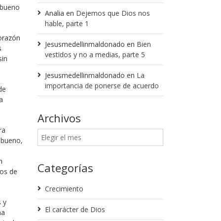
o bueno
Analia
en
Dejemos que Dios nos
hable, parte 1
corazón
Jesusmedellinmaldonado
en
Bien
s
vestidos y no a medias, parte 5
sin
Jesusmedellinmaldonado
en
La
importancia de ponerse de acuerdo
de
a
Archivos
ra
, bueno,
n
Categorías
jos de
Crecimiento
s y
El carácter de Dios
na