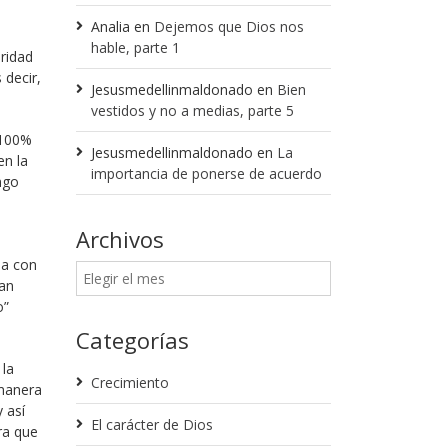
Analia
en
Dejemos que Dios nos
hable, parte 1
eridad
 decir,
Jesusmedellinmaldonado
en
Bien
vestidos y no a medias, parte 5
 100%
Jesusmedellinmaldonado
en
La
en la
importancia de ponerse de acuerdo
ngo
Archivos
da con
han
o”
Categorías
 la
Crecimiento
 manera
 así
El carácter de Dios
ra que