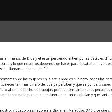
s en manos de Dios y el estar perdiendo el tiempo, es decir, es difíci
nosotros y lo que nosotros debemos de hacer para desatar su favor, e
si los llamamos “pasos de fe”.
ombres y de las mujeres en la actualidad es el dinero, todas las pe
ero, necesitan mas dinero del que ya perciben y que se yo, pero sabe,
fiero al simple hecho de trabajar, porque normalmente las personas
nte no hacen nada para que ese dinero que tanto anhelan y que tanto 
 mostró, y quedó plasmado en la Biblia, en Malaquías 3:10 dice que si