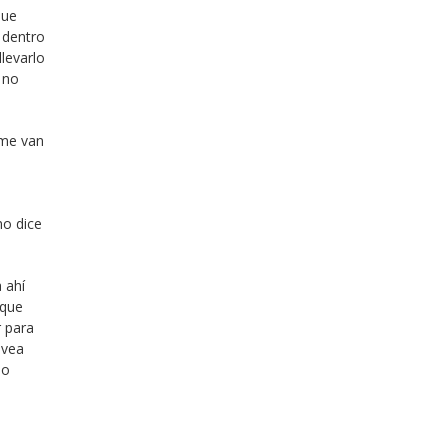
que
 dentro
levarlo
 no
rme van
mo dice
 ahí
sque
r para
 vea
mo