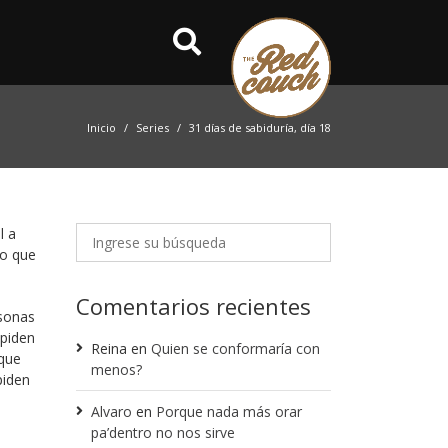
Inicio
Series
31 días de sabiduría, día 18
l a
so que
Comentarios recientes
rsonas
 piden
Reina
en
Quien se conformaría con
 que
menos?
piden
Alvaro
en
Porque nada más orar
pa’dentro no nos sirve