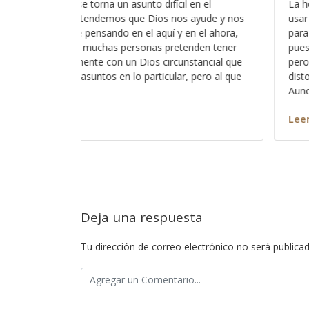
en el
La herramienta más común de nuestro adversar
ayude y nos
usar la palabra de Dios en contra nuestra y ter
n el ahora,
para confundirnos y es algo que usa todo el t
nden tener
pues nos hace creer que creemos en algo verd
stancial que
pero en realidad solo es la misma palabra de D
 pero al que
distorsionada y acomodada de manera confus
Aunque
Leer más
Deja una respuesta
Tu dirección de correo electrónico no será publicad