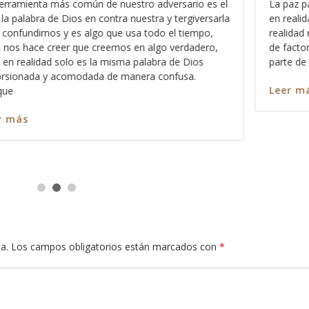
io es el
La paz para muchos es la ausencia de problemas, 
giversarla
en realidad eso se llama tranquilidad y es algo que 
iempo,
realidad no tiene que ver con la fe, pues depende 
adero,
de factores internos, de acuerdo a lo que sabemos
ios
parte de Dios y de lo que dice la Biblia, la paz no
a.
Leer más
a.
Los campos obligatorios están marcados con
*