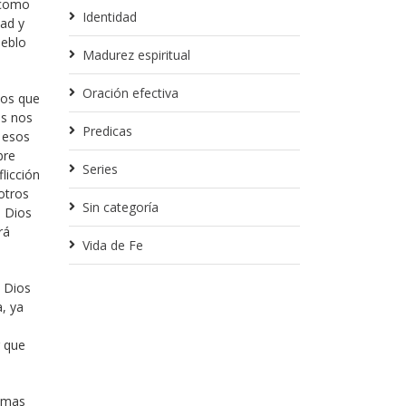
ó como
Identidad
dad y
ueblo
Madurez espiritual
Oración efectiva
mos que
os nos
Predicas
 esos
bre
Series
licción
otros
Sin categoría
a Dios
rá
Vida de Fe
 Dios
, ya
r que
e mas