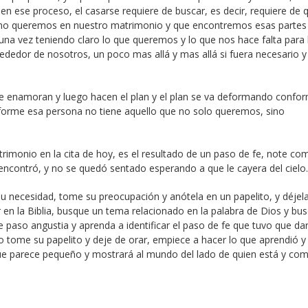
n ese proceso, el casarse requiere de buscar, es decir, requiere de 
no queremos en nuestro matrimonio y que encontremos esas partes
a vez teniendo claro lo que queremos y lo que nos hace falta para l
dedor de nosotros, un poco mas allá y mas allá si fuera necesario y
e enamoran y luego hacen el plan y el plan se va deformando confo
orme esa persona no tiene aquello que no solo queremos, sino
trimonio en la cita de hoy, es el resultado de un paso de fe, note co
a encontró, y no se quedó sentado esperando a que le cayera del cielo.
su necesidad, tome su preocupación y anótela en un papelito, y déjela
en la Biblia, busque un tema relacionado en la palabra de Dios y bu
e paso angustia y aprenda a identificar el paso de fe que tuvo que da
go tome su papelito y deje de orar, empiece a hacer lo que aprendió y
ue parece pequeño y mostrará al mundo del lado de quien está y co