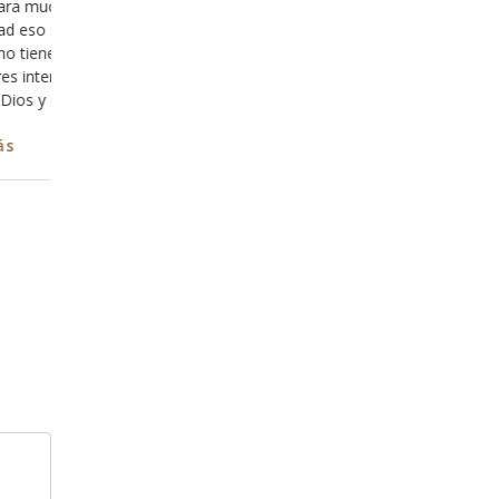
nosotros, parte 16
pero
en
Una de las cosas que debemos de tener claras en
100%
nuestra relación con Dios es que no hay nada que
 de
cambiar en nosotros, pues somos parte de la creación
perfecta de Dios, es decir, somos hechos a su imagen
y con la capacidad de expresar su naturaleza
(semejanza), sin embargo nos hemos dejado envolver
en
Leer más