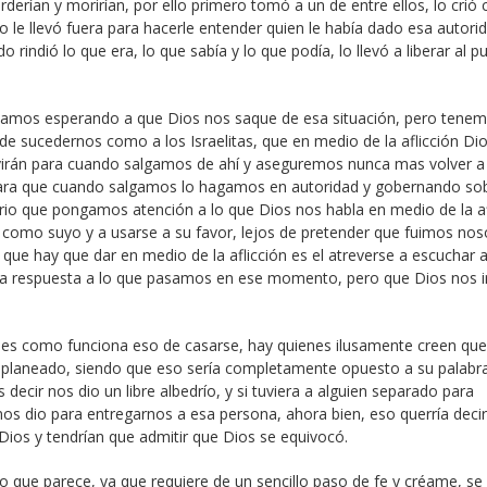
erderían y morirían, por ello primero tomó a un de entre ellos, lo cri
o le llevó fuera para hacerle entender quien le había dado esa autori
 rindió lo que era, lo que sabía y lo que podía, lo llevó a liberar al p
stamos esperando a que Dios nos saque de esa situación, pero tene
de sucedernos como a los Israelitas, que en medio de la aflicción Di
rvirán para cuando salgamos de ahí y aseguremos nunca mas volver a
 para que cuando salgamos lo hagamos en autoridad y gobernando so
rio que pongamos atención a lo que Dios nos habla en medio de la af
omo suyo y a usarse a su favor, lejos de pretender que fuimos nos
e que hay que dar en medio de la aflicción es el atreverse a escuchar 
la respuesta a lo que pasamos en ese momento, pero que Dios nos i
 es como funciona eso de casarse, hay quienes ilusamente creen que
do planeado, siendo que eso sería completamente opuesto a su palabra
 decir nos dio un libre albedrío, y si tuviera a alguien separado para
 nos dio para entregarnos a esa persona, ahora bien, eso querría deci
 Dios y tendrían que admitir que Dios se equivocó.
lo que parece, ya que requiere de un sencillo paso de fe y créame, s