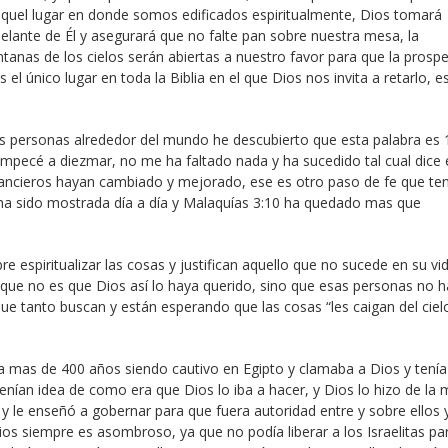
quel lugar en donde somos edificados espiritualmente, Dios tomará
lante de Él y asegurará que no falte pan sobre nuestra mesa, la
ntanas de los cielos serán abiertas a nuestro favor para que la prosp
 el único lugar en toda la Biblia en el que Dios nos invita a retarlo, es
s personas alrededor del mundo he descubierto que esta palabra es
 empecé a diezmar, no me ha faltado nada y ha sucedido tal cual dice 
financieros hayan cambiado y mejorado, ese es otro paso de fe que te
a ha sido mostrada día a día y Malaquías 3:10 ha quedado mas que
 espiritualizar las cosas y justifican aquello que no sucede en su vi
 que no es que Dios así lo haya querido, sino que esas personas no 
que tanto buscan y están esperando que las cosas “les caigan del ciel
ía mas de 400 años siendo cautivo en Egipto y clamaba a Dios y tenía
enían idea de como era que Dios lo iba a hacer, y Dios lo hizo de la
 y le enseñó a gobernar para que fuera autoridad entre y sobre ellos y
Dios siempre es asombroso, ya que no podía liberar a los Israelitas pa