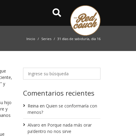
Inicio
Series
31 días de sabiduría, día 16
que
ciente,
” y
Comentarios recientes
u hijo
Reina
en
Quien se conformaría con
dre y
menos?
manos
Alvaro
en
Porque nada más orar
pa’dentro no nos sirve
fue