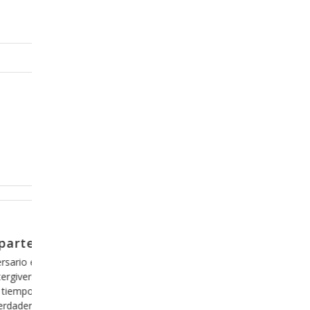
Abril 5, 2017
parte 5
El efecto del Espíritu de Dios en
nosotros, parte 16
lemas, pero
lgo que en
Una de las cosas que debemos de tener claras 
epende 100%
nuestra relación con Dios es que no hay nada q
sabemos de
cambiar en nosotros, pues somos parte de la cr