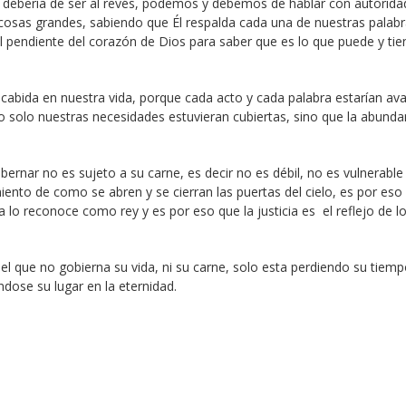
debería de ser al revés, podemos y debemos de hablar con autorida
 cosas grandes, sabiendo que Él respalda cada una de nuestras palabr
 pendiente del corazón de Dios para saber que es lo que puede y tie
 cabida en nuestra vida, porque cada acto y cada palabra estarían av
o solo nuestras necesidades estuvieran cubiertas, sino que la abund
ernar no es sujeto a su carne, es decir no es débil, no es vulnerable 
iento de como se abren y se cierran las puertas del cielo, es por eso
a lo reconoce como rey y es por eso que la justicia es el reflejo de l
el que no gobierna su vida, ni su carne, solo esta perdiendo su tiemp
ndose su lugar en la eternidad.