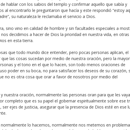
de hablar con los sabios del templo y confirmar aquello que sabía y
os al encontrarlo le preguntaron que hacía y este respondió “estoy aq
re”, su naturaleza le reclamaba el servicio a Dios.
rra, sino vino en calidad de hombre y sin facultades especiales a mos
nos decidimos a hacer de Dios la prioridad en nuestra vida, en otras
ios en esta tierra.
osas que todo mundo dice entender, pero pocas personas aplican, el
cer que las cosas sucedan por medio de nuestra oración, pero la mayor
ersonas y el tono en el que lo hacen, son todo menos oraciones de
puso poder en su boca, no para satisfacer los deseos de su corazón, 
ue no es otra cosa que orar a favor de nosotros por medio del
 y nuestra oración, normalmente las personas oran para que les vaya
por completo que es su papel el gobernar espiritualmente sobre ese t
, ser ejes de justicia, asegurar que la presencia de Dios esté en ese l
nte.
o normalmente lo hacemos, normalmente nos metemos en problema