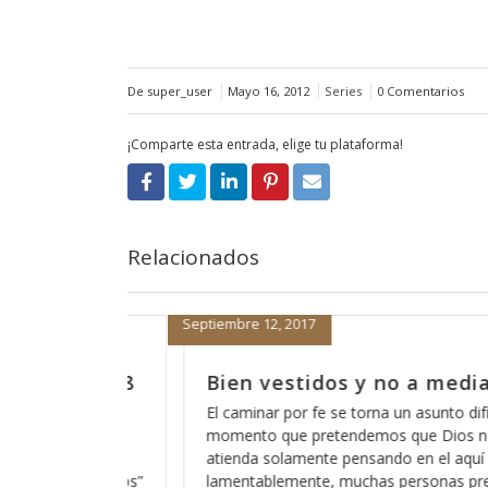
De super_user
Mayo 16, 2012
Series
0 Comentarios
¡Comparte esta entrada, elige tu plataforma!
Relacionados
Septiembre 11, 2017
dias, parte 7
Bien vestidos y no a media
difícil en el
La herramienta más común de nuestro a
s nos ayude y nos
usar la palabra de Dios en contra nuestr
quí y en el ahora,
para confundirnos y es algo que usa to
 pretenden tener
pues nos hace creer que creemos en al