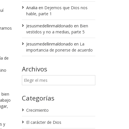
Analia
en
Dejemos que Dios nos
uí
hable, parte 1
Jesusmedellinmaldonado
en
Bien
trarnos
vestidos y no a medias, parte 5
Jesusmedellinmaldonado
en
La
importancia de ponerse de acuerdo
ía de
Archivos
sino
 bien
Categorías
rabajo
ugar,
Crecimiento
El carácter de Dios
s y