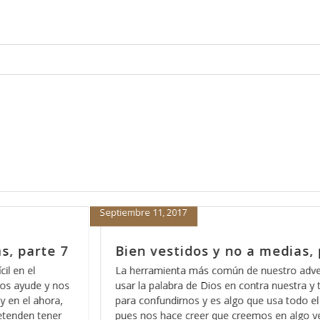
Septiembre 8, 2017
s, parte 6
Bien vestidos y no a medias, 
dversario es el
La paz para muchos es la ausencia de prob
a y tergiversarla
en realidad eso se llama tranquilidad y es a
do el tiempo,
realidad no tiene que ver con la fe, pues d
go verdadero,
de factores internos, de acuerdo a lo que 