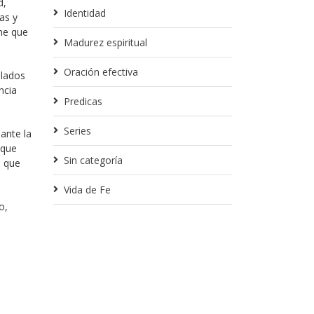
d,
Identidad
as y
ne que
Madurez espiritual
Oración efectiva
alados
ancia
Predicas
Series
ante la
 que
Sin categoría
o que
Vida de Fe
o,