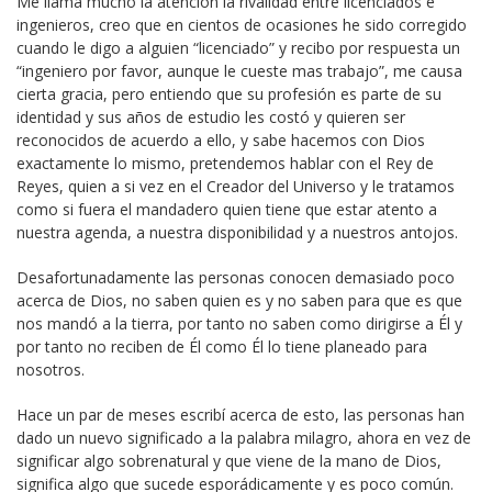
Me llama mucho la atención la rivalidad entre licenciados e
ingenieros, creo que en cientos de ocasiones he sido corregido
cuando le digo a alguien “licenciado” y recibo por respuesta un
“ingeniero por favor, aunque le cueste mas trabajo”, me causa
cierta gracia, pero entiendo que su profesión es parte de su
identidad y sus años de estudio les costó y quieren ser
reconocidos de acuerdo a ello, y sabe hacemos con Dios
exactamente lo mismo, pretendemos hablar con el Rey de
Reyes, quien a si vez en el Creador del Universo y le tratamos
como si fuera el mandadero quien tiene que estar atento a
nuestra agenda, a nuestra disponibilidad y a nuestros antojos.
Desafortunadamente las personas conocen demasiado poco
acerca de Dios, no saben quien es y no saben para que es que
nos mandó a la tierra, por tanto no saben como dirigirse a Él y
por tanto no reciben de Él como Él lo tiene planeado para
nosotros.
Hace un par de meses escribí acerca de esto, las personas han
dado un nuevo significado a la palabra milagro, ahora en vez de
significar algo sobrenatural y que viene de la mano de Dios,
significa algo que sucede esporádicamente y es poco común.