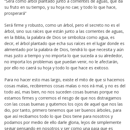
“Será como árbol plantado junto a corrientes de aguas, que da
su fruto en su tiempo, y su hoja no cae; y todo lo que hace,
prosperará”
Será firme y robusto, como un árbol, pero el secreto no es el
árbol, sino sus raíces que están junto a las corrientes de aguas,
en la Biblia, la palabra de Dios se simboliza como agua, es
decir, el árbol plantado que echa sus raíces en el lugar donde es
alimentado por la palabra de Dios, tendrá lo que necesita y aún
mas justo a tiempo y no importa lo que suceda a su alrededor,
no importa los problemas que puedan venir, no le afectarán,
por ello no caerá su hoja y todo lo que hace es exitoso.
Para no hacer esto mas largo, existe el mito de que si hacemos
cosas malas, recibiremos cosas malas o nos irá mal, y no es del
todo así, mas bien, no nos suceden cosas buenas porque no
estamos firmes y corremos el riesgo de que nos distraigamos
con las cosas buenas y quitemos los ojos de aquel que nos las
dio, por tanto, primero tenemos que ser buenos árboles, para
que así recibamos todo lo que Dios tiene para nosotros y
podamos por medio de ello darle gloria, lejos de simplemente
seguir pensando en nosotros y ser como una paja que es