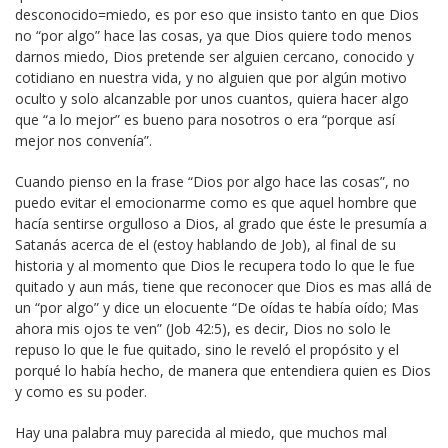
desconocido=miedo, es por eso que insisto tanto en que Dios
no “por algo” hace las cosas, ya que Dios quiere todo menos
darnos miedo, Dios pretende ser alguien cercano, conocido y
cotidiano en nuestra vida, y no alguien que por algún motivo
oculto y solo alcanzable por unos cuantos, quiera hacer algo
que “a lo mejor” es bueno para nosotros o era “porque así
mejor nos convenía”.
Cuando pienso en la frase “Dios por algo hace las cosas”, no
puedo evitar el emocionarme como es que aquel hombre que
hacía sentirse orgulloso a Dios, al grado que éste le presumía a
Satanás acerca de el (estoy hablando de Job), al final de su
historia y al momento que Dios le recupera todo lo que le fue
quitado y aun más, tiene que reconocer que Dios es mas allá de
un “por algo” y dice un elocuente “De oídas te había oído; Mas
ahora mis ojos te ven” (Job 42:5), es decir, Dios no solo le
repuso lo que le fue quitado, sino le reveló el propósito y el
porqué lo había hecho, de manera que entendiera quien es Dios
y como es su poder.
Hay una palabra muy parecida al miedo, que muchos mal