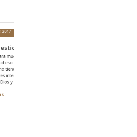
Abril 5, 2017
te 5
El efecto del Espíritu de Dios en
nosotros, parte 16
, pero
ue en
Una de las cosas que debemos de tener claras en
de 100%
nuestra relación con Dios es que no hay nada que
os de
cambiar en nosotros, pues somos parte de la creaci
perfecta de Dios, es decir, somos hechos a su image
y con la capacidad de expresar su naturaleza
(semejanza), sin embargo nos hemos dejado envolv
en
Leer más