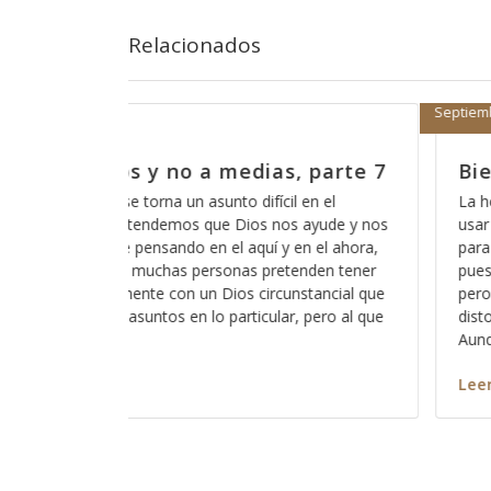
Relacionados
Septiembre 11, 2017
s, parte 7
Bien vestidos y no a medias, 
il en el
La herramienta más común de nuestro adver
s ayude y nos
usar la palabra de Dios en contra nuestra y t
 en el ahora,
para confundirnos y es algo que usa todo el
tenden tener
pues nos hace creer que creemos en algo ve
unstancial que
pero en realidad solo es la misma palabra d
r, pero al que
distorsionada y acomodada de manera conf
Aunque
Leer más