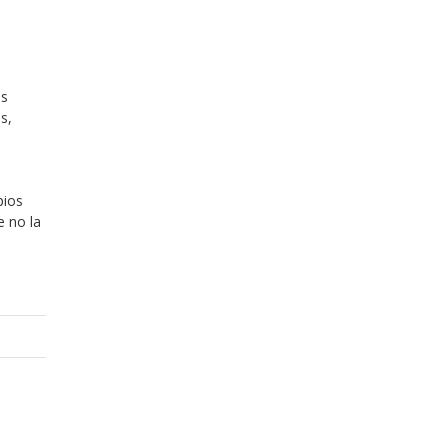
us
s,
pios
e no la