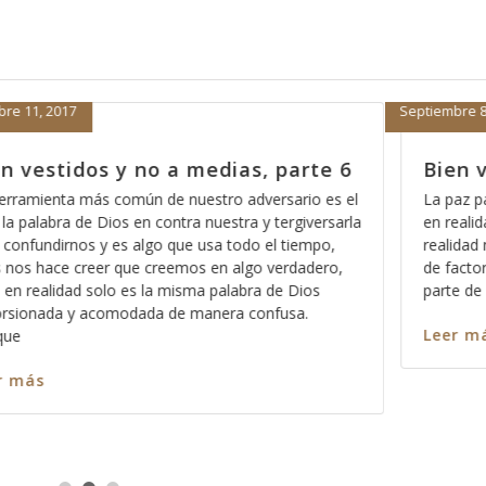
Septiembre 8, 2017
parte 6
Bien vestidos y no a medias, par
sario es el
La paz para muchos es la ausencia de problemas
ergiversarla
en realidad eso se llama tranquilidad y es algo q
 tiempo,
realidad no tiene que ver con la fe, pues depen
rdadero,
de factores internos, de acuerdo a lo que sabem
e Dios
parte de Dios y de lo que dice la Biblia, la paz no
usa.
Leer más