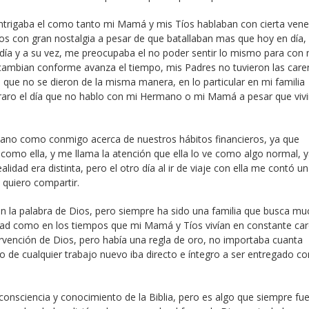
trigaba el como tanto mi Mamá y mis Tíos hablaban con cierta vene
s con gran nostalgia a pesar de que batallaban mas que hoy en día,
ía y a su vez, me preocupaba el no poder sentir lo mismo para con 
cambian conforme avanza el tiempo, mis Padres no tuvieron las care
que no se dieron de la misma manera, en lo particular en mi familia
 raro el día que no hablo con mi Hermano o mi Mamá a pesar que vi
no como conmigo acerca de nuestros hábitos financieros, ya que
mo ella, y me llama la atención que ella lo ve como algo normal, 
ealidad era distinta, pero el otro día al ir de viaje con ella me contó u
 quiero compartir.
en la palabra de Dios, pero siempre ha sido una familia que busca mu
dad como en los tiempos que mi Mamá y Tíos vivían en constante car
ervención de Dios, pero había una regla de oro, no importaba cuanta
io de cualquier trabajo nuevo iba directo e íntegro a ser entregado 
 consciencia y conocimiento de la Biblia, pero es algo que siempre fue