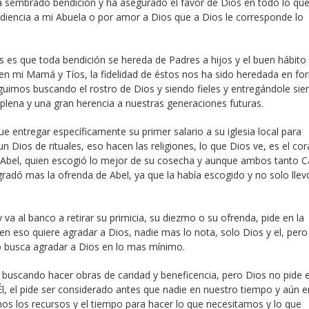
ha sembrado bendición y ha asegurado el favor de Dios en todo lo qu
iencia a mi Abuela o por amor a Dios que a Dios le corresponde lo
s es que toda bendición se hereda de Padres a hijos y el buen hábito
en mi Mamá y Tíos, la fidelidad de éstos nos ha sido heredada en fo
guimos buscando el rostro de Dios y siendo fieles y entregándole sie
plena y una gran herencia a nuestras generaciones futuras.
e entregar específicamente su primer salario a su iglesia local para
 Dios de rituales, eso hacen las religiones, lo que Dios ve, es el co
 Abel, quien escogió lo mejor de su cosecha y aunque ambos tanto C
gradó mas la ofrenda de Abel, ya que la había escogido y no solo llev
a al banco a retirar su primicia, su diezmo o su ofrenda, pide en la
o en eso quiere agradar a Dios, nadie mas lo nota, solo Dios y el, pero
 busca agradar a Dios en lo mas mínimo.
 buscando hacer obras de caridad y beneficencia, pero Dios no pide 
Él, el pide ser considerado antes que nadie en nuestro tiempo y aún e
mos los recursos y el tiempo para hacer lo que necesitamos y lo que