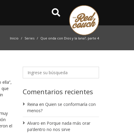
Inicio
Series
Que onda con Dios y la lana?, parte 4
ella”,
o que
Comentarios recientes
in
Reina
en
Quien se conformaría con
menos?
 muy
ión
Alvaro
en
Porque nada más orar
ron el
pa’dentro no nos sirve