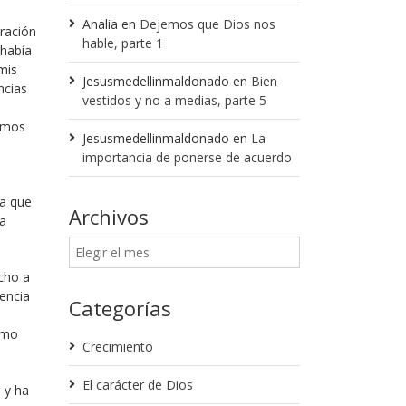
Analia
en
Dejemos que Dios nos
ración
hable, parte 1
 había
mis
Jesusmedellinmaldonado
en
Bien
ncias
vestidos y no a medias, parte 5
vimos
Jesusmedellinmaldonado
en
La
importancia de ponerse de acuerdo
ya que
Archivos
na
cho a
encia
Categorías
como
Crecimiento
El carácter de Dios
 y ha