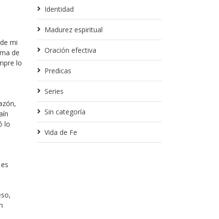
e
Identidad
Madurez espiritual
 de mi
Oración efectiva
rma de
mpre lo
Predicas
Series
razón,
Sin categoría
aín
ó lo
Vida de Fe
 es
eso,
n