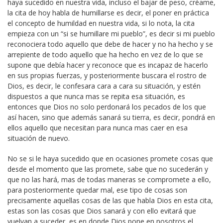
haya sucedido en nuestra vida, incluso el bajar de peso, créame,
la cita de hoy habla de humillarse es decir, el poner en práctica
el concepto de humildad en nuestra vida, si lo nota, la cita
empieza con un “si se humillare mi pueblo”, es decir si mi pueblo
reconociera todo aquello que debe de hacer y no ha hecho y se
arrepiente de todo aquello que ha hecho en vez de lo que se
supone que debía hacer y reconoce que es incapaz de hacerlo
en sus propias fuerzas, y posteriormente buscara el rostro de
Dios, es decir, le confesara cara a cara su situación, y estén
dispuestos a que nunca mas se repita esa situación, es
entonces que Dios no solo perdonará los pecados de los que
así hacen, sino que además sanará su tierra, es decir, pondrá en
ellos aquello que necesitan para nunca mas caer en esa
situación de nuevo.
No se si le haya sucedido que en ocasiones promete cosas que
desde el momento que las promete, sabe que no sucederán y
que no las hará, mas de todas maneras se compromete a ello,
para posteriormente quedar mal, ese tipo de cosas son
precisamente aquellas cosas de las que habla Dios en esta cita,
estas son las cosas que Dios sanará y con ello evitará que
vuelvan a suceder, es en donde Dios pone en nosotros el