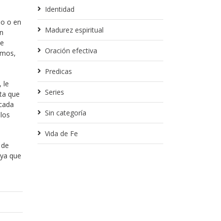
Identidad
io o en
Madurez espiritual
un
ue
Oración efectiva
emos,
Predicas
 le
Series
rta que
 cada
Sin categoría
los
Vida de Fe
 de
 ya que