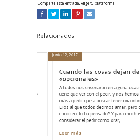
¡Comparte esta entrada, elige tu plataforma!
Relacionados
Septiembre 1, 2016
 de ser
Dicen que las cosas ya no
antes
casión que el orar
Últimamente he escuchado esa frase de
 hemos acostumbrado
no son como antes”, lo irónico es que 
 intimidad con ese
la gente de mi generación y me hace sent
pero que pocos
embargo no puedo negar que muchas 
chos está bien el
cambiado radicalmente y que lo que an
entendíamos como normal y como part
educación,
Leer más