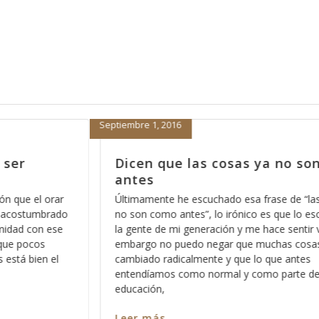
Enero 7, 2014
 son como
La mejor manera de empezar
2014, parte 6
 “las cosas ya
Una de las cosas que nos deben de quedar
lo escucho entre
claras es que en el Reino de los Cielos no c
ir viejo, sin
sentimientos, y esto no se lo digo con el af
cosas han
confundirle o hacerle sentir mal, por el contr
tes
hago con la intención de que aprenda a dim
e de nuestra
como es que
Leer más