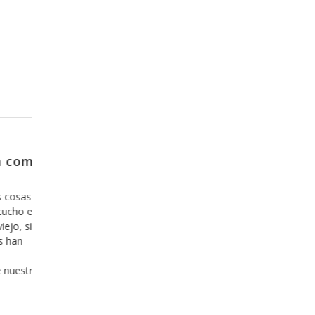
Diciembre 20, 2013
 el
Y como es que se sale de la zon
confort?
 mas que
Hoy en día nos hemos acostumbrado a lo cómo
aben los
todo lo que es fácil y agradable y estamos inclu
án de
dispuestos a invertir nuestro tiempo y nuestro d
ario, lo
en ello, y hemos aprendido, desafortunadament
ensionar
lo que es cómodo, fácil y agradable es bueno, a
cuando esto sea una mentira. Hace ya algunos 
que hemos
Leer más