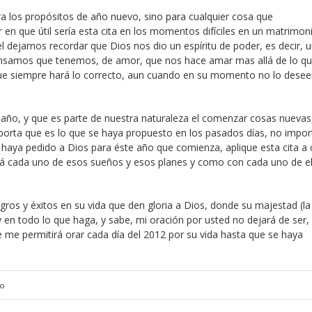
ara los propósitos de año nuevo, sino para cualquier cosa que
 que útil sería esta cita en los momentos difíciles en un matrimon
 dejarnos recordar que Dios nos dio un espíritu de poder, es decir, 
 pensamos que tenemos, de amor, que nos hace amar mas allá de lo q
ue siempre hará lo correcto, aun cuando en su momento no lo dese
o, y que es parte de nuestra naturaleza el comenzar cosas nuevas,
mporta que es lo que se haya propuesto en los pasados días, no impo
 haya pedido a Dios para éste año que comienza, aplique esta cita a
á cada uno de esos sueños y esos planes y como con cada uno de el
gros y éxitos en su vida que den gloria a Dios, donde su majestad (la
y en todo lo que haga, y sabe, mi oración por usted no dejará de ser,
 me permitirá orar cada día del 2012 por su vida hasta que se haya
io