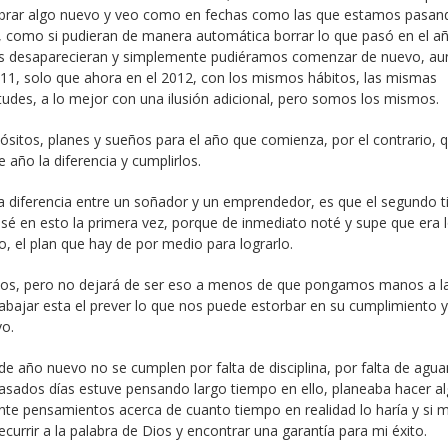
elebrar algo nuevo y veo como en fechas como las que estamos pasand
 como si pudieran de manera automática borrar lo que pasó en el a
las desaparecieran y simplemente pudiéramos comenzar de nuevo, au
11, solo que ahora en el 2012, con los mismos hábitos, las mismas
udes, a lo mejor con una ilusión adicional, pero somos los mismos.
opósitos, planes y sueños para el año que comienza, por el contrario, 
año la diferencia y cumplirlos.
“La diferencia entre un soñador y un emprendedor, es que el segundo t
 en esto la primera vez, porque de inmediato noté y supe que era 
no, el plan que hay de por medio para lograrlo.
os, pero no dejará de ser eso a menos de que pongamos manos a l
abajar esta el prever lo que nos puede estorbar en su cumplimiento y
vo.
 año nuevo no se cumplen por falta de disciplina, por falta de agua
asados días estuve pensando largo tiempo en ello, planeaba hacer a
nte pensamientos acerca de cuanto tiempo en realidad lo haría y si 
recurrir a la palabra de Dios y encontrar una garantía para mi éxito.