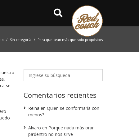
cio
Sin categoría
Para que sean más que solo propósitos
nuestra
za,
nca se
Comentarios recientes
Reina
en
Quien se conformaría con
pero
menos?
puedo
.
Alvaro
en
Porque nada más orar
pa’dentro no nos sirve