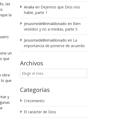
o, las
Analia
en
Dejemos que Dios nos
ño
hable, parte 1
nque la
Jesusmedellinmaldonado
en
Bien
vestidos y no a medias, parte 5
quiero
Jesusmedellinmaldonado
en
La
importancia de ponerse de acuerdo
iene un
lo que
Archivos
a obra
 lo que
Categorías
ntar y
Crecimiento
lgunas
me
El carácter de Dios