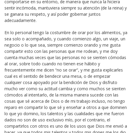
comportarse en su entorno, de manera que nunca la hiciera
sentir incómoda, mantuviera siempre su atención (de la reina) y
se ganara su respeto, y así poder gobernar juntos
adecuadamente.
En lo personal tengo la costumbre de orar por los alimentos, ya
sea solo o acompañado, y cuando comienzo algo, un viaje, un
negocio o lo que sea, siempre comienzo orando y me gusta
compartir esto con las personas que me rodean, y me doy
cuenta muchas veces que las personas no se sienten cómodas
al orar, sobre todo cuando no tienen ese hábito y
frecuentemente me dicen “no se orar”, y me gusta explicarles
cual es el sentido de bendecir una mesa, o de empezar
cualquier cosa apoyado por la bendición de Dios y disfruto
mucho ver como su actitud cambia y como muchos se sienten
cómodos al intentarlo, de la misma manera sucede con las
cosas que sé acerca de Dios o de mi trabajo incluso, no tengo
reparo en compartir lo que sé y enseñar a otros a que dominen
lo que yo domino, los talentos y las cualidades que me fueron
dados no son de uso exclusivo mío, por el contrario, el
compartirlos con otros es uno de los usos que Dios me envió a
hacer, ya que todos mis talentos y todos mis dones me los dio