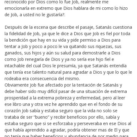
reconocido por Dios como lo fue Job, realmente me
emocionaría en extremo que Dios hablara de mi como lo hizo
de Job, a usted no le gustaría?.
Después de la escena que describe el pasaje, Satanás cuestiona
la fidelidad de Job, ya que le dice a Dios que Job es fiel por toda
la bendición que hay en su vida y pide permiso a Dios para
tentar a Job y poco a poco le va quitando sus riquezas, sus
ganados, sus hijos y aún su salud para demostrarle a Dios
como Job renegaría de Dios y ya no sería ese hijo fiel e
intachable del cual Dios le presumía, ya que Satanás entendía
que tenía ese talento natural para agradar a Dios y que lo que le
rodeaba era consecuencia del mismo.
Obviamente Job fue afectado por la tentación de Satanás y
debe haber sido muy difícil pasar de una situación de extrema
prosperidad a la extrema pobreza y enfermedad, pero al leer
ese libro una y otra vez he aprendido que en el fondo de su
corazón Job sabía y estaba seguro que la vida no solo se
trataba de ser “bueno” y recibir beneficios por ello, sabía y
estaba seguro que si se esforzaba y perseveraba en ese Dios al
que había aprendido a agradar, podría obtener mas de El y que
no tenía que haber beneficios y abundancia de por medio para