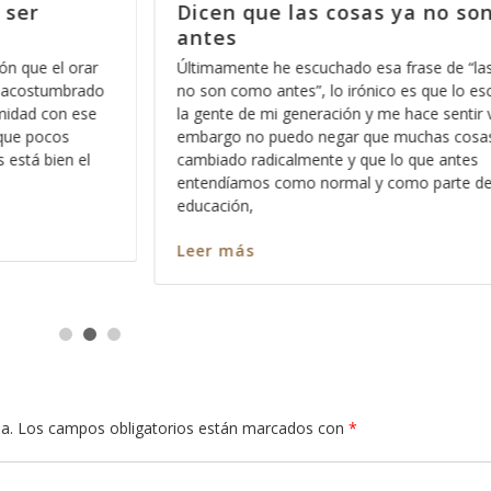
son como
La mejor manera de empezar 
2014, parte 6
las cosas ya
Una de las cosas que nos deben de quedar 
 escucho entre
claras es que en el Reino de los Cielos no cab
r viejo, sin
sentimientos, y esto no se lo digo con el afá
sas han
confundirle o hacerle sentir mal, por el contrar
es
hago con la intención de que aprenda a dime
 de nuestra
como es que
Leer más
a.
Los campos obligatorios están marcados con
*