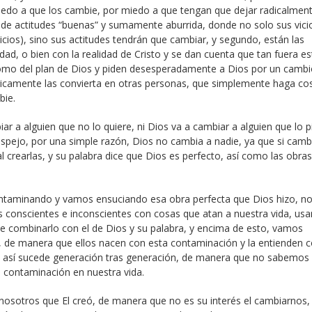
iedo a que los cambie, por miedo a que tengan que dejar radicalmen
na de actitudes “buenas” y sumamente aburrida, donde no solo sus vici
os), sino sus actitudes tendrán que cambiar, y segundo, están las
ad, o bien con la realidad de Cristo y se dan cuenta que tan fuera e
 como del plan de Dios y piden desesperadamente a Dios por un camb
ágicamente las convierta en otras personas, que simplemente haga co
bie.
ar a alguien que no lo quiere, ni Dios va a cambiar a alguien que lo 
espejo, por una simple razón, Dios no cambia a nadie, ya que si camb
l crearlas, y su palabra dice que Dios es perfecto, así como las obra
ontaminando y vamos ensuciando esa obra perfecta que Dios hizo, n
conscientes e inconscientes con cosas que atan a nuestra vida, us
e combinarlo con el de Dios y su palabra, y encima de esto, vamos
, de manera que ellos nacen con esta contaminación y la entienden
í y así sucede generación tras generación, de manera que no sabemos
 contaminación en nuestra vida.
nosotros que El creó, de manera que no es su interés el cambiarnos,