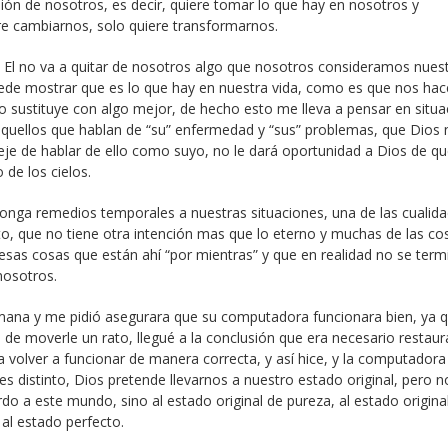
sión de nosotros, es decir, quiere tomar lo que hay en nosotros y
re cambiarnos, solo quiere transformarnos.
, El no va a quitar de nosotros algo que nosotros consideramos nuest
 puede mostrar que es lo que hay en nuestra vida, como es que nos hac
 sustituye con algo mejor, de hecho esto me lleva a pensar en situa
aquellos que hablan de “su” enfermedad y “sus” problemas, que Dios 
eje de hablar de ello como suyo, no le dará oportunidad a Dios de q
de los cielos.
onga remedios temporales a nuestras situaciones, una de las cualid
o, que no tiene otra intención mas que lo eterno y muchas de las co
sas cosas que están ahí “por mientras” y que en realidad no se term
nosotros.
emana y me pidió asegurara que su computadora funcionara bien, ya 
de moverle un rato, llegué a la conclusión que era necesario restaura
 volver a funcionar de manera correcta, y así hice, y la computadora
es distinto, Dios pretende llevarnos a nuestro estado original, pero n
o a este mundo, sino al estado original de pureza, al estado origina
al estado perfecto.