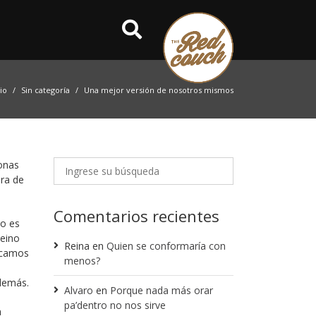
cio
Sin categoría
Una mejor versión de nosotros mismos
sonas
era de
Comentarios recientes
mo es
Reino
Reina
en
Quien se conformaría con
nicamos
menos?
demás.
Alvaro
en
Porque nada más orar
pa’dentro no nos sirve
n