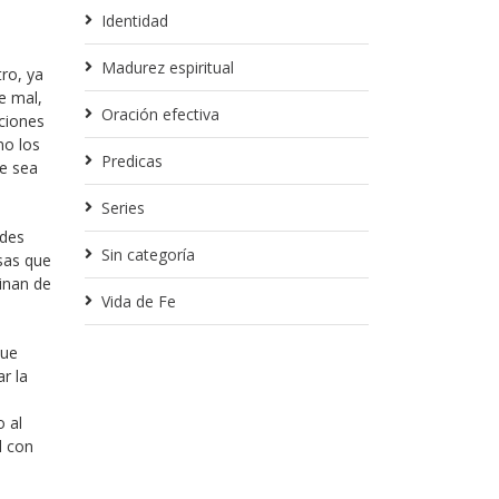
Identidad
Madurez espiritual
ro, ya
e mal,
Oración efectiva
ciones
no los
Predicas
ue sea
Series
ades
Sin categoría
sas que
inan de
Vida de Fe
que
r la
o al
l con