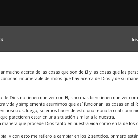
os
Ini
nar mucho acerca de las cosas que son de El y las cosas que las per
la cantidad innumerable de mitos que hay acerca de Dios y de su man
 de Dios no tienen que ver con El, sino mas bien tienen que ver co
tra vida y simplemente asumimos que así funcionan las cosas en el 
á en nosotros, luego, solemos hacer de esto una teoría la cual comu
ue parecieran estar en una situación similar a la nuestra,
a manera que procede Dios tanto en nuestra vida como en la de los 
ia, y con esto me refiero a cambiar en los 2 sentidos, primero está