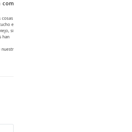
el
Y como es que se sale de la zona
confort?
mas que
Hoy en día nos hemos acostumbrado a lo cómod
en los
todo lo que es fácil y agradable y estamos incluso
n de
dispuestos a invertir nuestro tiempo y nuestro di
io, lo
en ello, y hemos aprendido, desafortunadamente
nsionar
lo que es cómodo, fácil y agradable es bueno, aú
cuando esto sea una mentira. Hace ya algunos a
que hemos
Leer más