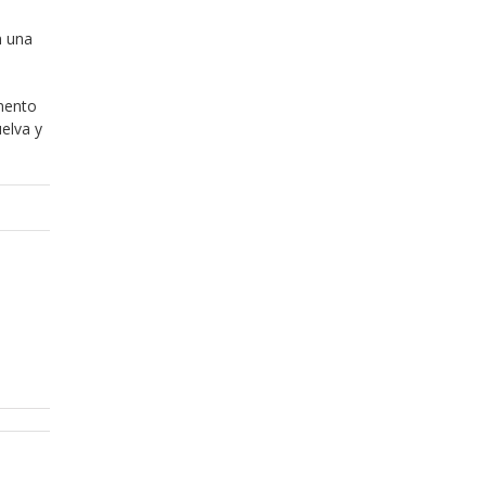
n una
mento
elva y
Diciembre 20, 2013