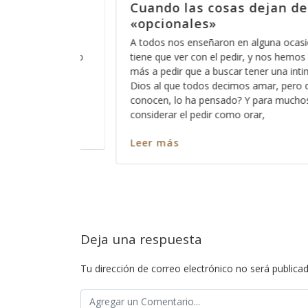
de ser
Dicen que las cosas ya no 
antes
sión que el orar
Últimamente he escuchado esa frase de “
emos acostumbrado
no son como antes”, lo irónico es que lo
intimidad con ese
la gente de mi generación y me hace senti
ro que pocos
embargo no puedo negar que muchas co
os está bien el
cambiado radicalmente y que lo que ant
entendíamos como normal y como parte
educación,
Leer más
Deja una respuesta
Tu dirección de correo electrónico no será publicad