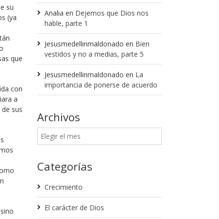
te su
Analia
en
Dejemos que Dios nos
os (ya
hable, parte 1
stán
Jesusmedellinmaldonado
en
Bien
io
vestidos y no a medias, parte 5
sas que
Jesusmedellinmaldonado
en
La
importancia de ponerse de acuerdo
pida con
iara a
s de sus
Archivos
os
amos
Categorías
 como
 n
Crecimiento
El carácter de Dios
 sino