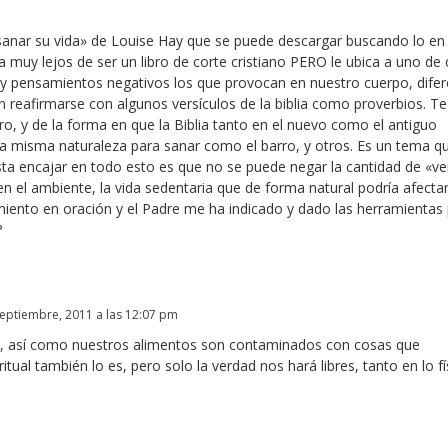
 sanar su vida» de Louise Hay que se puede descargar buscando lo en
a muy lejos de ser un libro de corte cristiano PERO le ubica a uno d
 y pensamientos negativos los que provocan en nuestro cuerpo, dife
eafirmarse con algunos versículos de la biblia como proverbios. Te 
ro, y de la forma en que la Biblia tanto en el nuevo como el antiguo
la misma naturaleza para sanar como el barro, y otros. Es un tema q
ta encajar en todo esto es que no se puede negar la cantidad de «v
n el ambiente, la vida sedentaria que de forma natural podría afecta
imiento en oración y el Padre me ha indicado y dado las herramientas
?
eptiembre, 2011 a las 12:07 pm
ritual, así como nuestros alimentos son contaminados con cosas que
tual también lo es, pero solo la verdad nos hará libres, tanto en lo fí