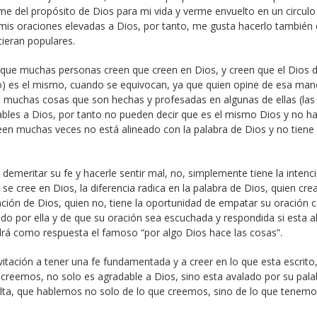
me del propósito de Dios para mi vida y verme envuelto en un circulo
 mis oraciones elevadas a Dios, por tanto, me gusta hacerlo también
ieran populares.
el que muchas personas creen que creen en Dios, y creen que el Dios 
isto) es el mismo, cuando se equivocan, ya que quien opine de esa man
muchas cosas que son hechas y profesadas en algunas de ellas (las
bles a Dios, por tanto no pueden decir que es el mismo Dios y no h
een muchas veces no está alineado con la palabra de Dios y no tiene
demeritar su fe y hacerle sentir mal, no, simplemente tiene la intenc
e se cree en Dios, la diferencia radica en la palabra de Dios, quien cre
tención de Dios, quien no, tiene la oportunidad de empatar su oración 
ido por ella y de que su oración sea escuchada y respondida si esta a
drá como respuesta el famoso “por algo Dios hace las cosas”.
vitación a tener una fe fundamentada y a creer en lo que esta escrito
 creemos, no solo es agradable a Dios, sino esta avalado por su pala
alta, que hablemos no solo de lo que creemos, sino de lo que tenem