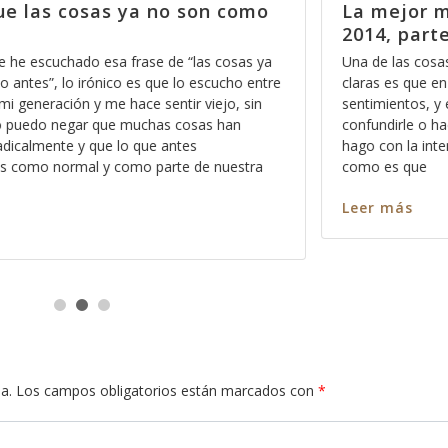
 como
La mejor manera de empezar el
2014, parte 6
cosas ya
Una de las cosas que nos deben de quedar mas q
ucho entre
claras es que en el Reino de los Cielos no caben l
jo, sin
sentimientos, y esto no se lo digo con el afán de
han
confundirle o hacerle sentir mal, por el contrario, l
hago con la intención de que aprenda a dimension
uestra
como es que
Leer más
a.
Los campos obligatorios están marcados con
*