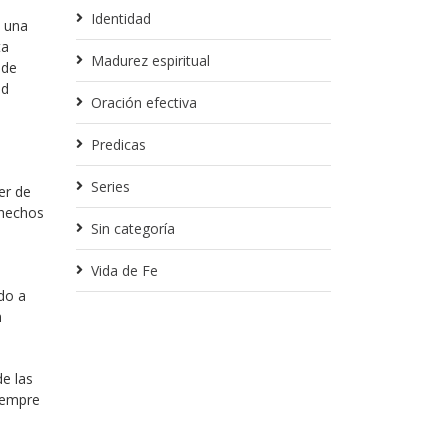
Identidad
o una
ta
Madurez espiritual
 de
ad
Oración efectiva
Predicas
Series
er de
 hechos
Sin categoría
Vida de Fe
do a
n
de las
siempre