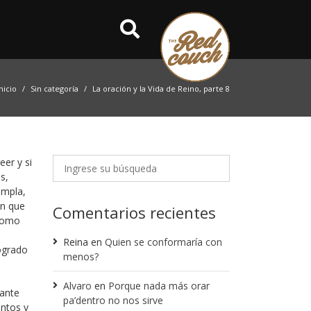
nicio
Sin categoría
La oración y la Vida de Reino, parte 8
er y si
s,
umpla,
en que
Comentarios recientes
 como
Reina
en
Quien se conformaría con
logrado
menos?
Alvaro
en
Porque nada más orar
 ante
pa’dentro no nos sirve
ntos y