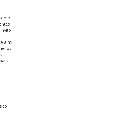
e como
rentes
invito
ue a mi
eneno»
rse
 para
sico