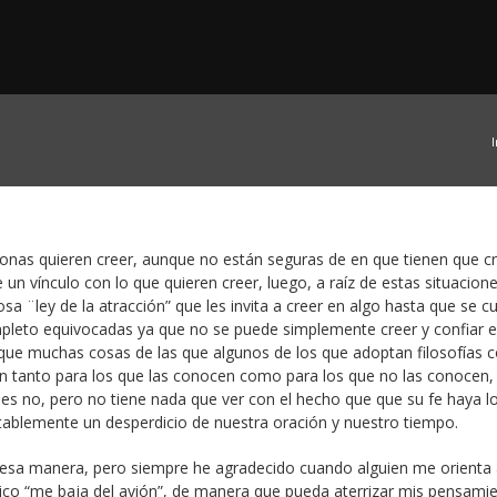
I
nas quieren creer, aunque no están seguras de en que tienen que cre
 un vínculo con lo que quieren creer, luego, a raíz de estas situacione
sa ¨ley de la atracción” que les invita a creer en algo hasta que se c
pleto equivocadas ya que no se puede simplemente creer y confiar 
 que muchas cosas de las que algunos de los que adoptan filosofías
can tanto para los que las conocen como para los que no las conocen,
nes no, pero no tiene nada que ver con el hecho que que su fe haya 
tablemente un desperdicio de nuestra oración y nuestro tiempo.
e esa manera, pero siempre he agradecido cuando alguien me orienta
o “me baja del avión”, de manera que pueda aterrizar mis pensamie