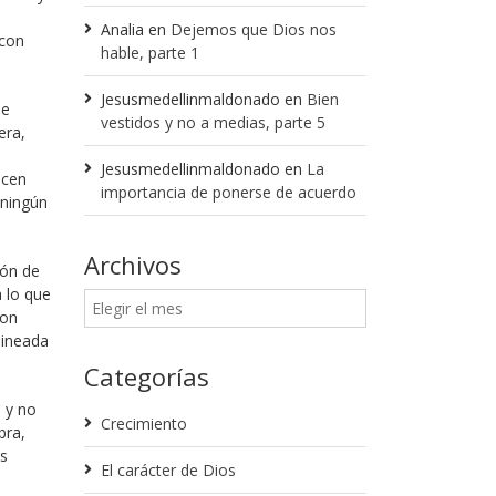
Analia
en
Dejemos que Dios nos
 con
hable, parte 1
Jesusmedellinmaldonado
en
Bien
de
vestidos y no a medias, parte 5
era,
Jesusmedellinmaldonado
en
La
acen
importancia de ponerse de acuerdo
 ningún
Archivos
ión de
a lo que
con
lineada
Categorías
, y no
Crecimiento
bra,
os
El carácter de Dios