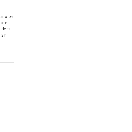
 sino en
 por
 de su
 sin
Diciembre 20, 2013