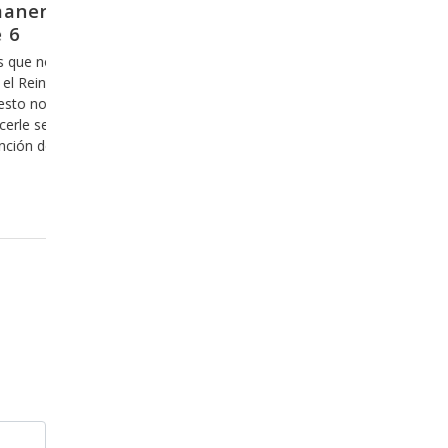
Y como es que se sale de la zona de
confort?
ue
Hoy en día nos hemos acostumbrado a lo cómodo,
os
todo lo que es fácil y agradable y estamos incluso
dispuestos a invertir nuestro tiempo y nuestro dinero
o
en ello, y hemos aprendido, desafortunadamente que
ar
lo que es cómodo, fácil y agradable es bueno, aún
cuando esto sea una mentira. Hace ya algunos años
que hemos
Leer más