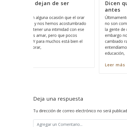
ser
Dicen que las cosas ya no son
antes
 que el orar
Últimamente he escuchado esa frase de “las 
 acostumbrado
no son como antes”, lo irónico es que lo esc
idad con ese
la gente de mi generación y me hace sentir vie
ue pocos
embargo no puedo negar que muchas cosas 
stá bien el
cambiado radicalmente y que lo que antes
entendíamos como normal y como parte de n
educación,
Leer más
Deja una respuesta
Tu dirección de correo electrónico no será publicad