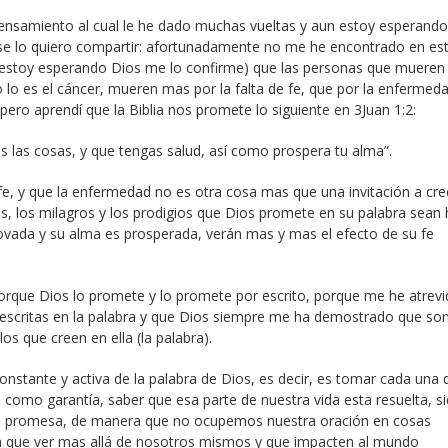
ensamiento al cual le he dado muchas vueltas y aun estoy esperand
 se lo quiero compartir: afortunadamente no me he encontrado en es
e estoy esperando Dios me lo confirme) que las personas que mueren
o es el cáncer, mueren mas por la falta de fe, que por la enfermed
pero aprendí que la Biblia nos promete lo siguiente en 3Juan 1:2:
 las cosas, y que tengas salud, así como prospera tu alma”.
 fe, y que la enfermedad no es otra cosa mas que una invitación a cre
, los milagros y los prodigios que Dios promete en su palabra sean
novada y su alma es prosperada, verán mas y mas el efecto de su fe
 porque Dios lo promete y lo promete por escrito, porque me he atrevi
escritas en la palabra y que Dios siempre me ha demostrado que so
 los que creen en ella (la palabra).
onstante y activa de la palabra de Dios, es decir, es tomar cada una 
 como garantía, saber que esa parte de nuestra vida esta resuelta, 
a promesa, de manera que no ocupemos nuestra oración en cosas
n que ver mas allá de nosotros mismos y que impacten al mundo