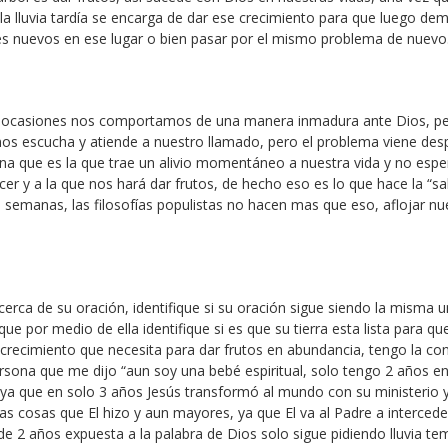
a, la lluvia tardía se encarga de dar ese crecimiento para que luego de
s nuevos en ese lugar o bien pasar por el mismo problema de nuevo
as ocasiones nos comportamos de una manera inmadura ante Dios, p
 nos escucha y atiende a nuestro llamado, pero el problema viene des
na que es la que trae un alivio momentáneo a nuestra vida y no esp
recer y a la que nos hará dar frutos, de hecho eso es lo que hace la “sa
 semanas, las filosofías populistas no hacen mas que eso, aflojar nu
erca de su oración, identifique si su oración sigue siendo la misma u
que por medio de ella identifique si es que su tierra esta lista para qu
 crecimiento que necesita para dar frutos en abundancia, tengo la co
ona que me dijo “aun soy una bebé espiritual, solo tengo 2 años en
 ya que en solo 3 años Jesús transformó al mundo con su ministerio y
 cosas que El hizo y aun mayores, ya que El va al Padre a intercede
e 2 años expuesta a la palabra de Dios solo sigue pidiendo lluvia t