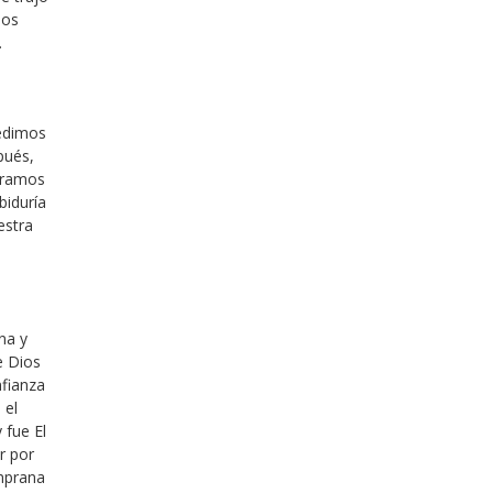
mos
.
edimos
pués,
eramos
biduría
estra
na y
e Dios
nfianza
 el
 fue El
r por
emprana