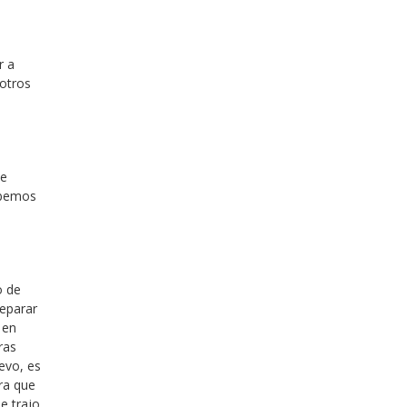
r a
 otros
ue
sabemos
o de
reparar
 en
ras
evo, es
ra que
e trajo