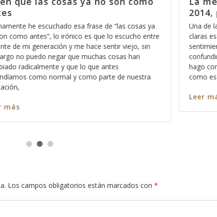
como
La mejor manera de empezar el
2014, parte 6
sas ya
Una de las cosas que nos deben de quedar mas qu
ho entre
claras es que en el Reino de los Cielos no caben los
, sin
sentimientos, y esto no se lo digo con el afán de
an
confundirle o hacerle sentir mal, por el contrario, lo
hago con la intención de que aprenda a dimensiona
estra
como es que
Leer más
a.
Los campos obligatorios están marcados con
*