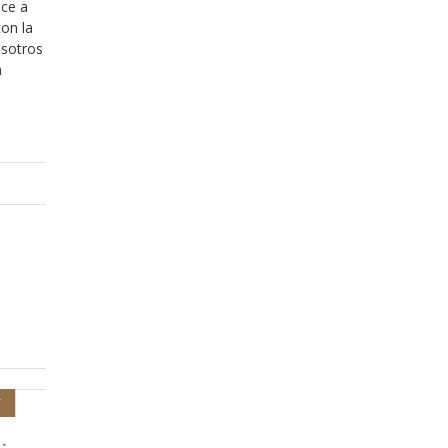
ece a
con la
osotros
n
Diciembre 20, 2013