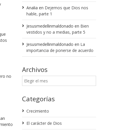
y
Analia
en
Dejemos que Dios nos
hable, parte 1
Jesusmedellinmaldonado
en
Bien
vestidos y no a medias, parte 5
 que
stos
Jesusmedellinmaldonado
en
La
importancia de ponerse de acuerdo
Archivos
ero no
Categorías
Crecimiento
tan
El carácter de Dios
 miento