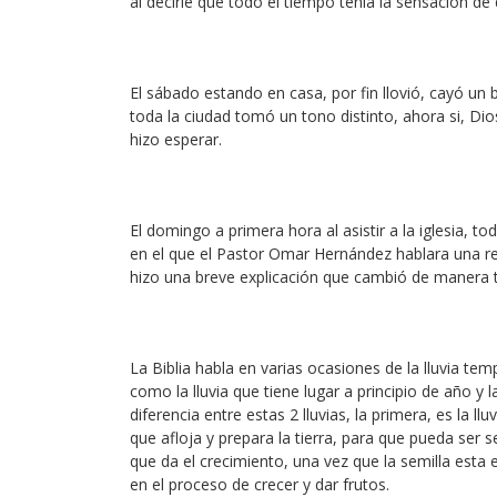
al decirle que todo el tiempo tenía la sensación de q
El sábado estando en casa, por fin llovió, cayó u
toda la ciudad tomó un tono distinto, ahora si, Dio
hizo esperar.
El domingo a primera hora al asistir a la iglesia, t
en el que el Pastor Omar Hernández hablara una refle
hizo una breve explicación que cambió de manera to
La Biblia habla en varias ocasiones de la lluvia temp
como la lluvia que tiene lugar a principio de año y 
diferencia entre estas 2 lluvias, la primera, es la l
que afloja y prepara la tierra, para que pueda ser 
que da el crecimiento, una vez que la semilla esta 
en el proceso de crecer y dar frutos.