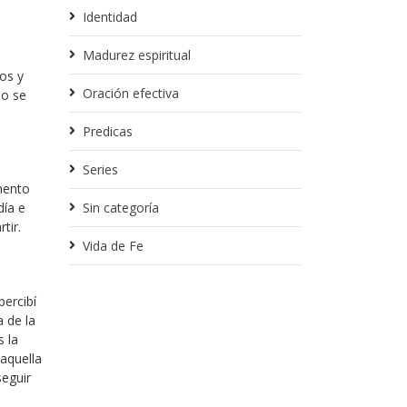
Identidad
Madurez espiritual
os y
Oración efectiva
no se
Predicas
Series
omento
día e
Sin categoría
tir.
Vida de Fe
percibí
a de la
s la
 aquella
seguir