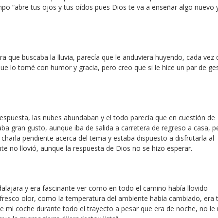
mpo “abre tus ojos y tus oídos pues Dios te va a enseñar algo nuevo 
a que buscaba la lluvia, parecía que le anduviera huyendo, cada vez
que lo tomé con humor y gracia, pero creo que si le hice un par de ge
respuesta, las nubes abundaban y el todo parecía que en cuestión de
a gran gusto, aunque iba de salida a carretera de regreso a casa, p
harla pendiente acerca del tema y estaba dispuesto a disfrutarla al
e no llovió, aunque la respuesta de Dios no se hizo esperar.
lajara y era fascinante ver como en todo el camino había llovido
y fresco olor, como la temperatura del ambiente había cambiado, era 
 de mi coche durante todo el trayecto a pesar que era de noche, no le