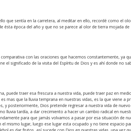
o que sentía en la carretera, al meditar en ello, recordé como el olo
o de ésta época del año y que no se parece al olor de tierra mojada de
r la comparativa con las oraciones que hacemos constantemente, ya q
ene el significado de la visita del Espíritu de Dios y es ahí donde no 
ma, puede traer esa frescura a nuestra vida, puede traer paz en medi
 es mas que la lluvia temprana en nuestras vidas, es la que viene a p
os, y posteriormente, Dios pretende regresar a nuestra vida de nuevo
o lluvia tardía, a dar crecimiento a hacer un cambio radical en nuest
undamente para que jamás volvamos a pasar por esa situación de nu
 el mismo lugar, luego ese lugar esta ocupado y no tiene espacio pa
árbol es dar frutos, así sucede con Dios en nuestras vidas, una vez qu