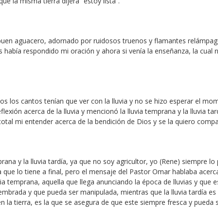
ue la misma tierra dijera “estoy lista”.
n buen aguacero, adornado por ruidosos truenos y flamantes relámpag
s había respondido mi oración y ahora si venía la enseñanza, la cual 
odos los cantos tenían que ver con la lluvia y no se hizo esperar el m
xión acerca de la lluvia y mencionó la lluvia temprana y la lluvia tar
tal mi entender acerca de la bendición de Dios y se la quiero compar
rana y la lluvia tardía, ya que no soy agricultor, yo (Rene) siempre lo 
la que lo tiene a final, pero el mensaje del Pastor Omar hablaba acerc
luvia temprana, aquella que llega anunciando la época de lluvias y que e
sembrada y que pueda ser manipulada, mientras que la lluvia tardía es
en la tierra, es la que se asegura de que este siempre fresca y pueda 