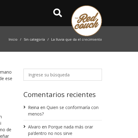
Inicio
Sin categoría
La lluvia que da el crecimiento
a mano
sde ese
Comentarios recientes
Reina
en
Quien se conformaría con
s
menos?
n
i
Alvaro
en
Porque nada más orar
ano de
pa’dentro no nos sirve
señar