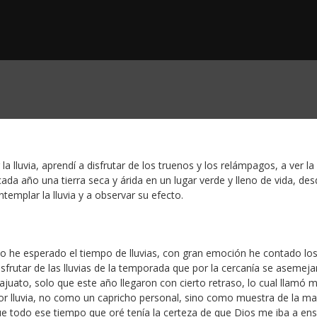
 lluvia, aprendí a disfrutar de los truenos y los relámpagos, a ver l
ada año una tierra seca y árida en un lugar verde y lleno de vida, de
mplar la lluvia y a observar su efecto.
 he esperado el tiempo de lluvias, con gran emoción he contado lo
frutar de las lluvias de la temporada que por la cercanía se asemeja
ajuato, solo que este año llegaron con cierto retraso, lo cual llamó m
r lluvia, no como un capricho personal, sino como muestra de la m
que todo ese tiempo que oré tenía la certeza de que Dios me iba a en