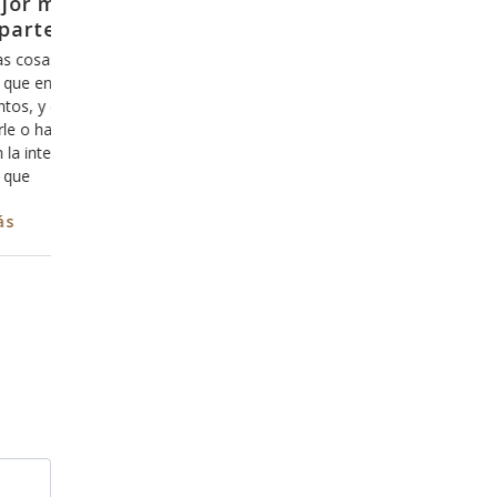
Y como es que se sale de la zona de
confort?
e
Hoy en día nos hemos acostumbrado a lo cómodo,
todo lo que es fácil y agradable y estamos incluso
dispuestos a invertir nuestro tiempo y nuestro dinero
en ello, y hemos aprendido, desafortunadamente que
r
lo que es cómodo, fácil y agradable es bueno, aún
cuando esto sea una mentira. Hace ya algunos años
que hemos
Leer más