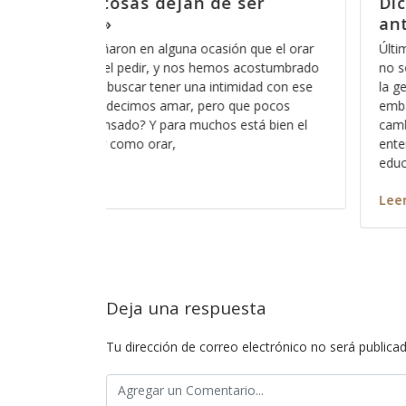
er
Dicen que las cosas ya no son 
antes
ue el orar
Últimamente he escuchado esa frase de “las co
costumbrado
no son como antes”, lo irónico es que lo escuc
ad con ese
la gente de mi generación y me hace sentir viejo
 pocos
embargo no puedo negar que muchas cosas h
á bien el
cambiado radicalmente y que lo que antes
entendíamos como normal y como parte de nu
educación,
Leer más
Deja una respuesta
Tu dirección de correo electrónico no será publicad