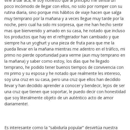
vine a dar acá, le soy honesto que al principio me sentía un
poco incómodo de llegar con ellos, no solo por romper con su
rutina diaria, sino porque mis hábitos de viaje hacen que salga
muy temprano por la mañana y a veces llegue muy tarde por la
noche, pero cual ha sido mi sorpresa, que me han hecho sentir
mas que bienvenido y amado en su casa, he notado que incluso
los productos que hay en el refrigerador han cambiado y que
siempre ha un yoghurt y una pieza de fruta para que me la
pueda llevar en la mañana mientras me adentro en el tráfico, mi
primo no pierde oportunidad para verme (aun muy temprano en
la mañana) y saber como estoy, los días que he llegado
temprano, he podido tener buenos tiempos de convivencia con
mi primo y su esposa y he notado que realmente les intereso,
soy una cruz en su casa, pero una cruz que ellos han decidido
llevar y han decidido aprender a conocer y bendecir, lejos de ser
una cruz que tienen que soportar, le puedo decir con honestidad
que soy literalmente objeto de un auténtico acto de amor
diariamente!.
Es interesante como la “sabiduría popular” desvirtúa nuestra