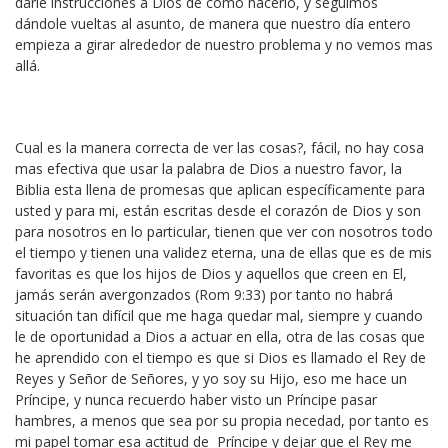
darle instrucciones a Dios de como hacerlo, y seguimos
dándole vueltas al asunto, de manera que nuestro día entero
empieza a girar alrededor de nuestro problema y no vemos mas
allá.
Cual es la manera correcta de ver las cosas?, fácil, no hay cosa
mas efectiva que usar la palabra de Dios a nuestro favor, la
Biblia esta llena de promesas que aplican específicamente para
usted y para mi, están escritas desde el corazón de Dios y son
para nosotros en lo particular, tienen que ver con nosotros todo
el tiempo y tienen una validez eterna, una de ellas que es de mis
favoritas es que los hijos de Dios y aquellos que creen en El,
jamás serán avergonzados (Rom 9:33) por tanto no habrá
situación tan difícil que me haga quedar mal, siempre y cuando
le de oportunidad a Dios a actuar en ella, otra de las cosas que
he aprendido con el tiempo es que si Dios es llamado el Rey de
Reyes y Señor de Señores, y yo soy su Hijo, eso me hace un
Príncipe, y nunca recuerdo haber visto un Príncipe pasar
hambres, a menos que sea por su propia necedad, por tanto es
mi papel tomar esa actitud de Príncipe y dejar que el Rey me