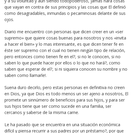
y a su voluntad y aun siendo todopoderoso, jamás hará cosas
que vayan en contra de sus principios y las cosas que El definió
como desagradables, inmundas o pecaminosas delante de sus
ojos.
Diario me encuentro con personas que dicen creer en un «ser
supremo» que quiere cosas buenas para nosotros y nos «invita
a hacer el bien» y lo mas interesante, es que dicen tener fe en
éste ser supremo con el cual no tienen ningún tipo de relación,
pero entonces como tienen fe en el?, si no le conocen, si no
saben lo que puede hacer por ellos o lo que no hará?, como
saben que esperar de el?, si ni siquiera conocen su nombre y no
saben como llamarle!.
Suena duro decirlo, pero estas personas en definitiva no creen
en Dios, ya que Dios es todo menos un ser ajeno a nosotros, El
promete un sinnúmero de beneficios para sus hijos, y para ser
sus hijos tiene que ser como sucede en una familia, ser
cercanos y saberse de la misma carne.
Le ha pasado que se encuentra en una situación económica
difícil y piensa recurrir a sus padres por un préstamo?, por que