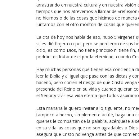
arrastrando en nuestra cultura y en nuestra visión
tiempos que nos atrevemos a llamar de «reflexión
no hicimos o de las cosas que hicimos de manera e
juntamos con el otro montón de cosas que queremo
La cita de hoy nos habla de eso, hubo 5 vírgenes q
si les dió flojera o que, pero se perdieron de sus 
ciclo, es como Dios, no tiene principio ni tiene fi
podrán disfrutar de el por la eternidad, cuando Cr
Hay muchas personas que tienen esa conciencia de
leer la Biblia y al igual que pasa con las dietas y 
hacerlo, pero corren el riesgo de que Cristo venga y
presencia del Reino en su vida y cuando quieran c
el Señor y vivir esa vida eterna que todos aspiramo
Esta mañana le quiero invitar a lo siguiente, no m
tampoco a hecho, simplemente actúe, haga una cos
quienes le compartan de la palabra, acérquese a ser
en su vida las cosas que no son agradables a Dios 
asegura que Cristo no venga antes de que comience 