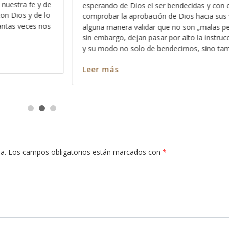
errante” y sabe, es una de las cosas má
s y con ello
identificar cuando las personas vienen
acia sus vidas y de
ayuda ó buscan un consejo, el hecho de
„malas personas“ ,
una visión ó andan errantes
a instrucción de Dios
 sino también lo
Leer más
a.
Los campos obligatorios están marcados con
*