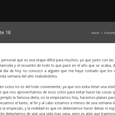
te 18
Inicio
Crecim
 personal que es una etapa difícil para muchos, ya que junto con las 
elancolía y el recuento de todo lo que pasó en el año que se acaba, 
 al día de hoy no conozco a alguien que me haya contado que los 
unda semana del año realizándolos.
 ciclos no es del todo conveniente, ya que nos evita tener una visi
e que nos aprovechamos de esos ciclos para evitar hacer las cosas 
jemplo la famosa dieta, no la empezamos hoy, hacemos planes par
mpezamos el lunes, al fin y al cabo estamos a menos de una semana d
 la empiezan, y la realidad es que no deberíamos hacer dietas ni esp
nte deberíamos de vivir una vida mas sana, pero es algo que traemo