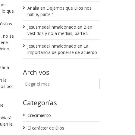
amos
Analia
en
Dejemos que Dios nos
 lo que
hable, parte 1
ósitos.
Jesusmedellinmaldonado
en
Bien
vestidos y no a medias, parte 5
, no se
tiene
Jesusmedellinmaldonado
en
La
Reino,
importancia de ponerse de acuerdo
zar a
Archivos
n la
dos por
Categorías
ue
Crecimiento
mbiará
uien le
El carácter de Dios