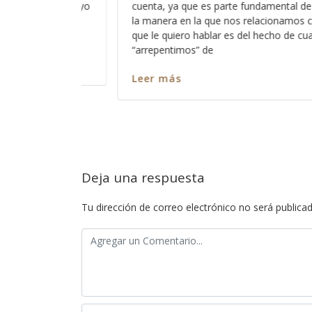
mental de nuestra fe y de
esperando de Dios el ser bendecida
ionamos con Dios y de lo
comprobar la aprobación de Dios h
cho de cuantas veces nos
alguna manera validar que no son 
sin embargo, dejan pasar por alto l
y su modo no solo de bendecirnos,
Leer más
Deja una respuesta
Tu dirección de correo electrónico no será publicad