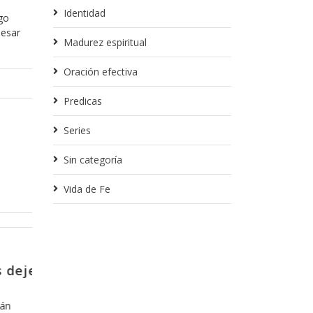
Identidad
rgo
pesar
Madurez espiritual
Oración efectiva
Predicas
Series
Sin categoría
Vida de Fe
Noviembre 1, 2017
mpatizante
La importancia de ponerse d
acuerdo
es Proverbios
visión, camina
Una de las cosas que pocas veces tomamo