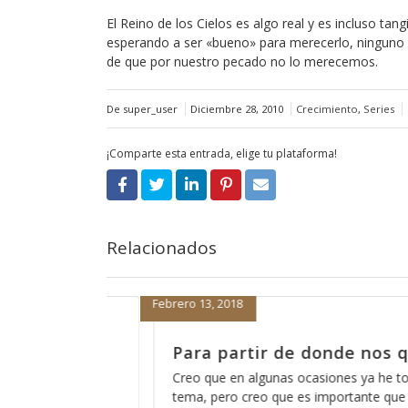
El Reino de los Cielos es algo real y es incluso tan
esperando a ser «bueno» para merecerlo, ninguno d
de que por nuestro pecado no lo merecemos.
De super_user
Diciembre 28, 2010
Crecimiento
,
Series
¡Comparte esta entrada, elige tu plataforma!
Relacionados
Enero 15, 2018
de nos quedamos
La receta para que el 
de acosar
s ya he tocado este
tante que lo tomemos en
Es curioso pensar que muchas per