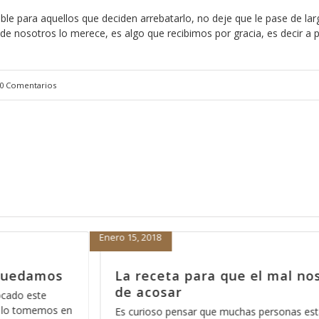
gible para aquellos que deciden arrebatarlo, no deje que le pase de la
e nosotros lo merece, es algo que recibimos por gracia, es decir a 
0 Comentarios
Noviembre 7, 2017
mal nos deje
Más vale aferrado que si
Una de mis citas favoritas en la Biblia 
29:18 que dice “El pueblo que no tiene 
sonas están