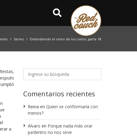
iento
Series
Entendiendo el reino de los cielos, parte 18
fiestas,
después
cumplió
Comentarios recientes
ón
Reina
en
Quien se conformaría con
que
menos?
a
el
Alvaro
en
Porque nada más orar
erar a
pa’dentro no nos sirve
s