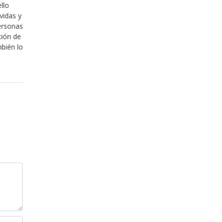
s fáciles de
es que Dios tiene mucho que decir en su re
 en búsqueda de
con nosotros, pero creemos que porque no
 saber si tienen
podemos tomarnos la libertad de por así de
“manipular” y decidir la manera en la que n
relacionamos con él, pero sabe, en realida
Leer más